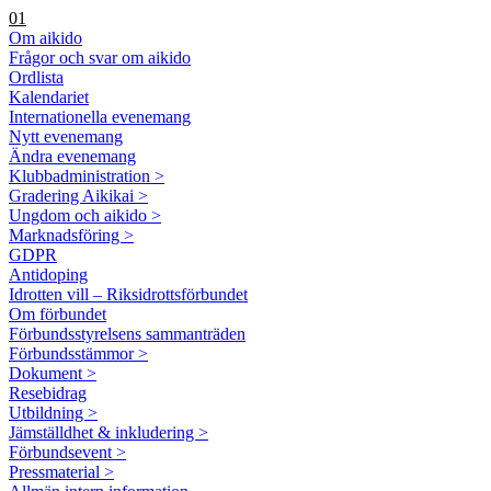
01
Om aikido
Frågor och svar om aikido
Ordlista
Kalendariet
Internationella evenemang
Nytt evenemang
Ändra evenemang
Klubbadministration >
Gradering Aikikai >
Ungdom och aikido >
Marknadsföring >
GDPR
Antidoping
Idrotten vill – Riksidrottsförbundet
Om förbundet
Förbundsstyrelsens sammanträden
Förbundsstämmor >
Dokument >
Resebidrag
Utbildning >
Jämställdhet & inkludering >
Förbundsevent >
Pressmaterial >