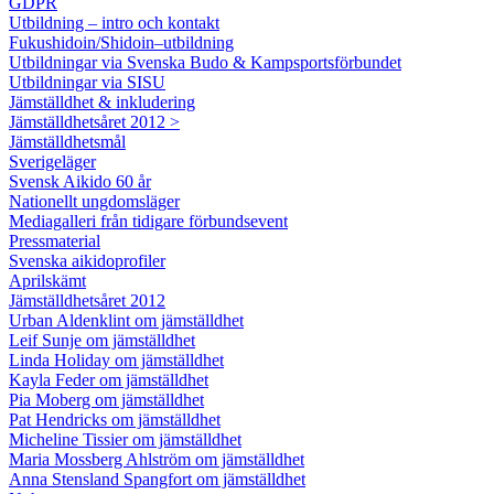
GDPR
Utbildning – intro och kontakt
Fukushidoin/Shidoin–utbildning
Utbildningar via Svenska Budo & Kampsportsförbundet
Utbildningar via SISU
Jämställdhet & inkludering
Jämställdhetsåret 2012 >
Jämställdhetsmål
Sverigeläger
Svensk Aikido 60 år
Nationellt ungdomsläger
Mediagalleri från tidigare förbundsevent
Pressmaterial
Svenska aikidoprofiler
Aprilskämt
Jämställdhetsåret 2012
Urban Aldenklint om jämställdhet
Leif Sunje om jämställdhet
Linda Holiday om jämställdhet
Kayla Feder om jämställdhet
Pia Moberg om jämställdhet
Pat Hendricks om jämställdhet
Micheline Tissier om jämställdhet
Maria Mossberg Ahlström om jämställdhet
Anna Stensland Spangfort om jämställdhet