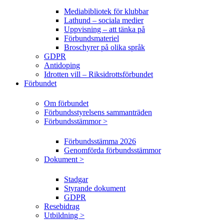
Mediabibliotek för klubbar
Lathund – sociala medier
Uppvisning – att tänka på
Förbundsmateriel
Broschyrer på olika språk
GDPR
Antidoping
Idrotten vill – Riksidrottsförbundet
Förbundet
Om förbundet
Förbundsstyrelsens sammanträden
Förbundsstämmor >
Förbundsstämma 2026
Genomförda förbundsstämmor
Dokument >
Stadgar
Styrande dokument
GDPR
Resebidrag
Utbildning >