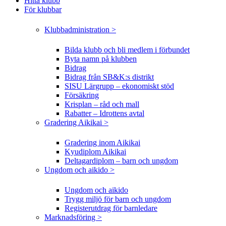
Hitta klubb
För klubbar
Klubbadministration >
Bilda klubb och bli medlem i förbundet
Byta namn på klubben
Bidrag
Bidrag från SB&K:s distrikt
SISU Lärgrupp – ekonomiskt stöd
Försäkring
Krisplan – råd och mall
Rabatter – Idrottens avtal
Gradering Aikikai >
Gradering inom Aikikai
Kyudiplom Aikikai
Deltagardiplom – barn och ungdom
Ungdom och aikido >
Ungdom och aikido
Trygg miljö för barn och ungdom
Registerutdrag för barnledare
Marknadsföring >