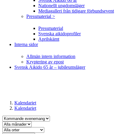
Svensk Aikido 60 år
Nationellt ungdomsläger
Mediagalleri från tidigare förbundsevent
Pressmaterial >
Pressmaterial
Svenska aikidoprofiler
Aprilskämt
Interna sidor
Allmän intern information
Kryptering av epost
Svensk Aikido 65 år – jubileumsläger
Kalendariet
Kalendariet
Kalendariet