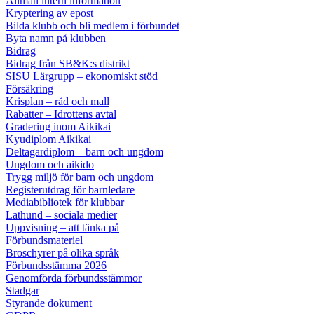
Allmän intern information
Kryptering av epost
Bilda klubb och bli medlem i förbundet
Byta namn på klubben
Bidrag
Bidrag från SB&K:s distrikt
SISU Lärgrupp – ekonomiskt stöd
Försäkring
Krisplan – råd och mall
Rabatter – Idrottens avtal
Gradering inom Aikikai
Kyudiplom Aikikai
Deltagardiplom – barn och ungdom
Ungdom och aikido
Trygg miljö för barn och ungdom
Registerutdrag för barnledare
Mediabibliotek för klubbar
Lathund – sociala medier
Uppvisning – att tänka på
Förbundsmateriel
Broschyrer på olika språk
Förbundsstämma 2026
Genomförda förbundsstämmor
Stadgar
Styrande dokument