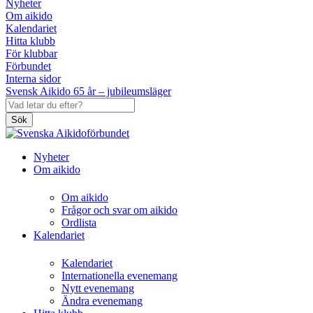
Nyheter
Om aikido
Kalendariet
Hitta klubb
För klubbar
Förbundet
Interna sidor
Svensk Aikido 65 år – jubileumsläger
Sök
Nyheter
Om aikido
Om aikido
Frågor och svar om aikido
Ordlista
Kalendariet
Kalendariet
Internationella evenemang
Nytt evenemang
Ändra evenemang