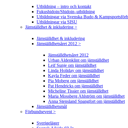
Utbildning – intro och kontakt
Fukushidoin/Shidoin–utbildning
Utbildningar via Svenska Budo & Kampsportsför
Utbildningar via SISU
Jämställdhet & inkludering >
Jämställdhet & inkludering
Jämställdhetsåret 2012 >
Jämställdhetsåret 2012
Urban Aldenklint om jämställdhet
Leif Sunje om jämställdhet
Linda Holiday om jämställdhet
Kayla Feder om jämställdhet
Pia Moberg om jämställdhet
Pat Hendricks om jämställdhet
Micheline Tissier om jämställdhet
Maria Mossberg Ahlström om jämställdhet
Anna Stensland Spangfort om jämställdhet
Jämställdhetsmål
Förbundsevent >
Sverigeläger