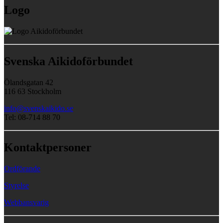
Logo
Svenska Aikidoförbundet
Ölandsgatan 42
116 63 Stockholm
info@svenskaikido.se
Tel: 08-714 88 70
Kontaktpersoner
Ordförande
Styrelse
Webbansvarig