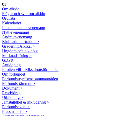
01
Om aikido
Frågor och svar om aikido
Ordlista
Kalendariet
Internationella evenemang
Nytt evenemang
Ändra evenemang
Klubbadministration >
Gradering Aikikai >
Ungdom och aikido >
Marknadsföring >
GDPR
Antidoping
Idrotten vill – Riksidrottsförbundet
Om förbundet
Förbundsstyrelsens sammanträden
Förbundsstämmor >
Dokument >
Resebidrag
Utbildning >
Jämställdhet & inkludering >
Förbundsevent >
Pressmaterial >