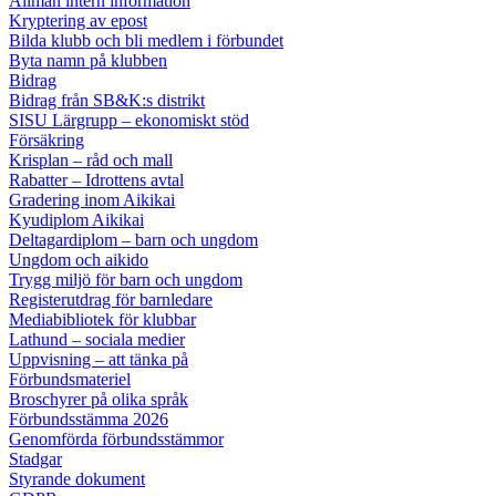
Allmän intern information
Kryptering av epost
Bilda klubb och bli medlem i förbundet
Byta namn på klubben
Bidrag
Bidrag från SB&K:s distrikt
SISU Lärgrupp – ekonomiskt stöd
Försäkring
Krisplan – råd och mall
Rabatter – Idrottens avtal
Gradering inom Aikikai
Kyudiplom Aikikai
Deltagardiplom – barn och ungdom
Ungdom och aikido
Trygg miljö för barn och ungdom
Registerutdrag för barnledare
Mediabibliotek för klubbar
Lathund – sociala medier
Uppvisning – att tänka på
Förbundsmateriel
Broschyrer på olika språk
Förbundsstämma 2026
Genomförda förbundsstämmor
Stadgar
Styrande dokument