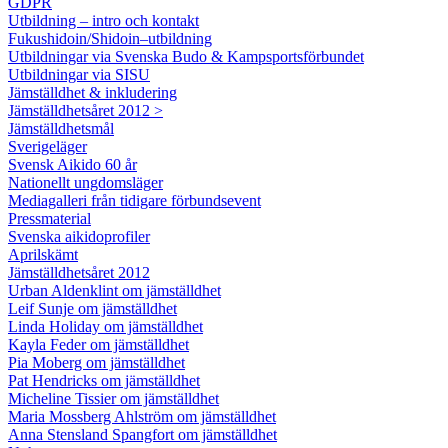
GDPR
Utbildning – intro och kontakt
Fukushidoin/Shidoin–utbildning
Utbildningar via Svenska Budo & Kampsportsförbundet
Utbildningar via SISU
Jämställdhet & inkludering
Jämställdhetsåret 2012 >
Jämställdhetsmål
Sverigeläger
Svensk Aikido 60 år
Nationellt ungdomsläger
Mediagalleri från tidigare förbundsevent
Pressmaterial
Svenska aikidoprofiler
Aprilskämt
Jämställdhetsåret 2012
Urban Aldenklint om jämställdhet
Leif Sunje om jämställdhet
Linda Holiday om jämställdhet
Kayla Feder om jämställdhet
Pia Moberg om jämställdhet
Pat Hendricks om jämställdhet
Micheline Tissier om jämställdhet
Maria Mossberg Ahlström om jämställdhet
Anna Stensland Spangfort om jämställdhet