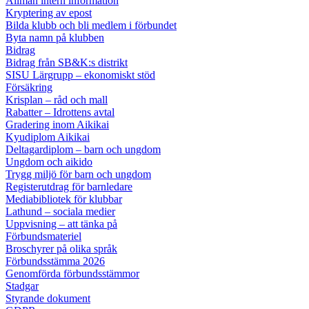
Allmän intern information
Kryptering av epost
Bilda klubb och bli medlem i förbundet
Byta namn på klubben
Bidrag
Bidrag från SB&K:s distrikt
SISU Lärgrupp – ekonomiskt stöd
Försäkring
Krisplan – råd och mall
Rabatter – Idrottens avtal
Gradering inom Aikikai
Kyudiplom Aikikai
Deltagardiplom – barn och ungdom
Ungdom och aikido
Trygg miljö för barn och ungdom
Registerutdrag för barnledare
Mediabibliotek för klubbar
Lathund – sociala medier
Uppvisning – att tänka på
Förbundsmateriel
Broschyrer på olika språk
Förbundsstämma 2026
Genomförda förbundsstämmor
Stadgar
Styrande dokument