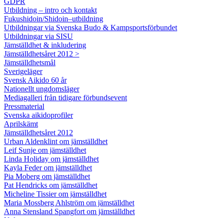
GDPR
Utbildning – intro och kontakt
Fukushidoin/Shidoin–utbildning
Utbildningar via Svenska Budo & Kampsportsförbundet
Utbildningar via SISU
Jämställdhet & inkludering
Jämställdhetsåret 2012 >
Jämställdhetsmål
Sverigeläger
Svensk Aikido 60 år
Nationellt ungdomsläger
Mediagalleri från tidigare förbundsevent
Pressmaterial
Svenska aikidoprofiler
Aprilskämt
Jämställdhetsåret 2012
Urban Aldenklint om jämställdhet
Leif Sunje om jämställdhet
Linda Holiday om jämställdhet
Kayla Feder om jämställdhet
Pia Moberg om jämställdhet
Pat Hendricks om jämställdhet
Micheline Tissier om jämställdhet
Maria Mossberg Ahlström om jämställdhet
Anna Stensland Spangfort om jämställdhet