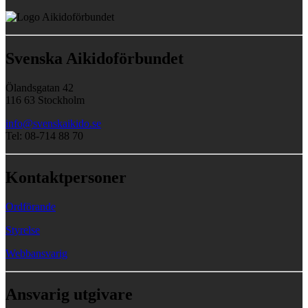
Svenska Aikidoförbundet
Ölandsgatan 42
116 63 Stockholm
info@svenskaikido.se
Tel: 08-714 88 70
Kontaktpersoner
Ordförande
Styrelse
Webbansvarig
Ansvarig utgivare