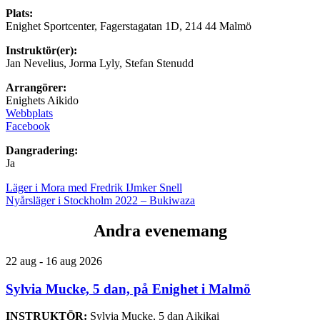
Plats:
Enighet Sportcenter, Fagerstagatan 1D, 214 44 Malmö
Instruktör(er):
Jan Nevelius, Jorma Lyly, Stefan Stenudd
Arrangörer:
Enighets Aikido
Webbplats
Facebook
Dangradering:
Ja
Läger i Mora med Fredrik IJmker Snell
Nyårsläger i Stockholm 2022 – Bukiwaza
Andra evenemang
22 aug - 16 aug 2026
Sylvia Mucke, 5 dan, på Enighet i Malmö
INSTRUKTÖR:
Sylvia Mucke, 5 dan Aikikai