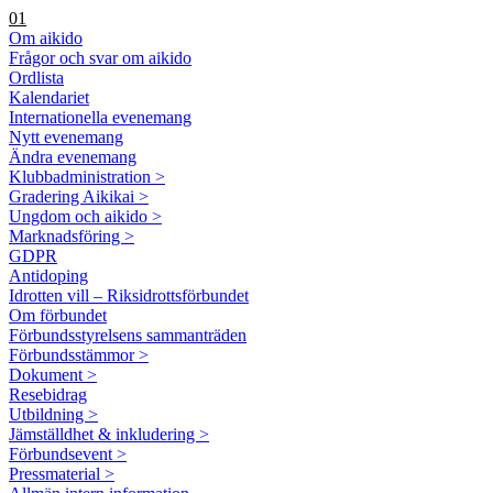
01
Om aikido
Frågor och svar om aikido
Ordlista
Kalendariet
Internationella evenemang
Nytt evenemang
Ändra evenemang
Klubbadministration >
Gradering Aikikai >
Ungdom och aikido >
Marknadsföring >
GDPR
Antidoping
Idrotten vill – Riksidrottsförbundet
Om förbundet
Förbundsstyrelsens sammanträden
Förbundsstämmor >
Dokument >
Resebidrag
Utbildning >
Jämställdhet & inkludering >
Förbundsevent >
Pressmaterial >