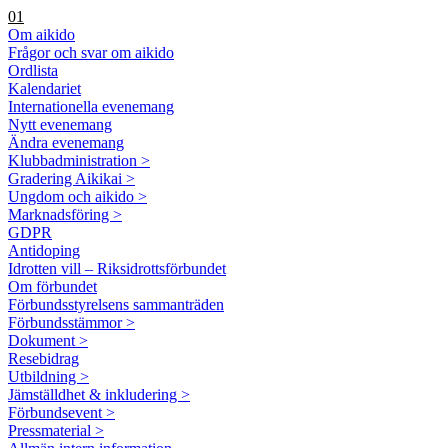
01
Om aikido
Frågor och svar om aikido
Ordlista
Kalendariet
Internationella evenemang
Nytt evenemang
Ändra evenemang
Klubbadministration >
Gradering Aikikai >
Ungdom och aikido >
Marknadsföring >
GDPR
Antidoping
Idrotten vill – Riksidrottsförbundet
Om förbundet
Förbundsstyrelsens sammanträden
Förbundsstämmor >
Dokument >
Resebidrag
Utbildning >
Jämställdhet & inkludering >
Förbundsevent >
Pressmaterial >