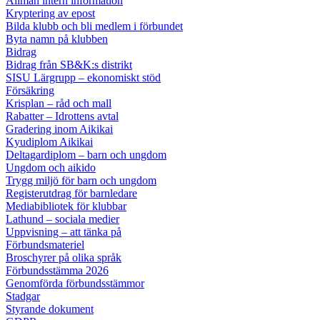
Allmän intern information
Kryptering av epost
Bilda klubb och bli medlem i förbundet
Byta namn på klubben
Bidrag
Bidrag från SB&K:s distrikt
SISU Lärgrupp – ekonomiskt stöd
Försäkring
Krisplan – råd och mall
Rabatter – Idrottens avtal
Gradering inom Aikikai
Kyudiplom Aikikai
Deltagardiplom – barn och ungdom
Ungdom och aikido
Trygg miljö för barn och ungdom
Registerutdrag för barnledare
Mediabibliotek för klubbar
Lathund – sociala medier
Uppvisning – att tänka på
Förbundsmateriel
Broschyrer på olika språk
Förbundsstämma 2026
Genomförda förbundsstämmor
Stadgar
Styrande dokument