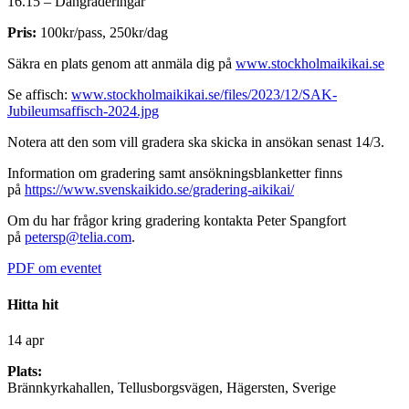
16.15 – Dangraderingar
Pris:
100kr/pass, 250kr/dag
Säkra en plats genom att anmäla dig på
www.stockholmaikikai.se
Se affisch:
www.stockholmaikikai.se/files/2023/12/SAK-
Jubileumsaffisch-2024.jpg
Notera att den som vill gradera ska skicka in ansökan senast 14/3.
Information om gradering samt ansökningsblanketter finns
på
https://www.svenskaikido.se/gradering-aikikai/
Om du har frågor kring gradering kontakta Peter Spangfort
på
petersp@telia.com
.
PDF om eventet
Hitta hit
14 apr
Plats:
Brännkyrkahallen, Tellusborgsvägen, Hägersten, Sverige