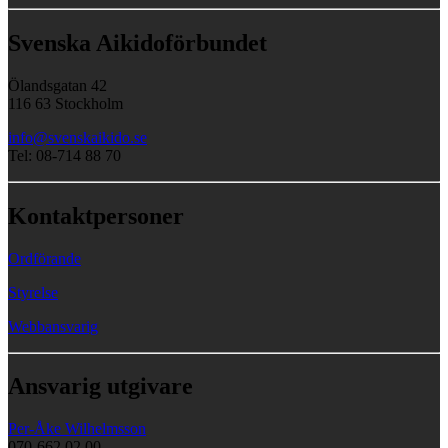
Svenska Aikidoförbundet
Ölandsgatan 42
116 63 Stockholm
info@svenskaikido.se
Tel: 08-714 88 70
Kontaktpersoner
Ordförande
Styrelse
Webbansvarig
Ansvarig utgivare
Per-Åke Wilhelmsson
070-662 02 00