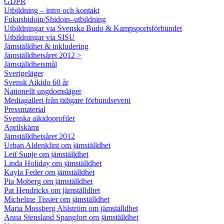
GDPR
Utbildning – intro och kontakt
Fukushidoin/Shidoin–utbildning
Utbildningar via Svenska Budo & Kampsportsförbundet
Utbildningar via SISU
Jämställdhet & inkludering
Jämställdhetsåret 2012 >
Jämställdhetsmål
Sverigeläger
Svensk Aikido 60 år
Nationellt ungdomsläger
Mediagalleri från tidigare förbundsevent
Pressmaterial
Svenska aikidoprofiler
Aprilskämt
Jämställdhetsåret 2012
Urban Aldenklint om jämställdhet
Leif Sunje om jämställdhet
Linda Holiday om jämställdhet
Kayla Feder om jämställdhet
Pia Moberg om jämställdhet
Pat Hendricks om jämställdhet
Micheline Tissier om jämställdhet
Maria Mossberg Ahlström om jämställdhet
Anna Stensland Spangfort om jämställdhet