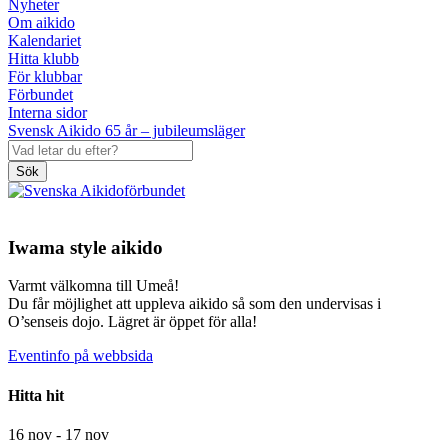
Nyheter
Om aikido
Kalendariet
Hitta klubb
För klubbar
Förbundet
Interna sidor
Svensk Aikido 65 år – jubileumsläger
Sök
Iwama style aikido
Varmt välkomna till Umeå!
Du får möjlighet att uppleva aikido så som den undervisas i
O’senseis dojo. Lägret är öppet för alla!
Eventinfo på webbsida
Hitta hit
16 nov - 17 nov