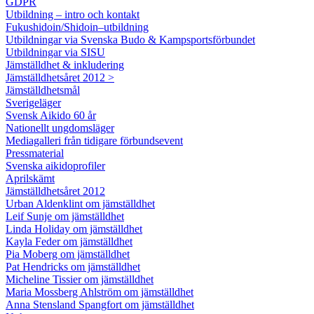
GDPR
Utbildning – intro och kontakt
Fukushidoin/Shidoin–utbildning
Utbildningar via Svenska Budo & Kampsportsförbundet
Utbildningar via SISU
Jämställdhet & inkludering
Jämställdhetsåret 2012 >
Jämställdhetsmål
Sverigeläger
Svensk Aikido 60 år
Nationellt ungdomsläger
Mediagalleri från tidigare förbundsevent
Pressmaterial
Svenska aikidoprofiler
Aprilskämt
Jämställdhetsåret 2012
Urban Aldenklint om jämställdhet
Leif Sunje om jämställdhet
Linda Holiday om jämställdhet
Kayla Feder om jämställdhet
Pia Moberg om jämställdhet
Pat Hendricks om jämställdhet
Micheline Tissier om jämställdhet
Maria Mossberg Ahlström om jämställdhet
Anna Stensland Spangfort om jämställdhet