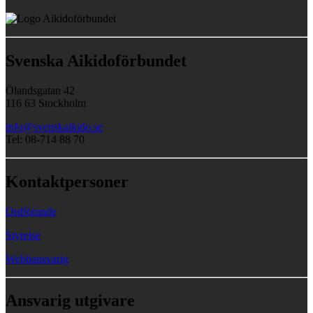
Svenska Aikidoförbundet
Ölandsgatan 42
116 63 Stockholm
info@svenskaikido.se
Tel: 08-714 88 70
Kontaktpersoner
Ordförande
Styrelse
Webbansvarig
Ansvarig utgivare