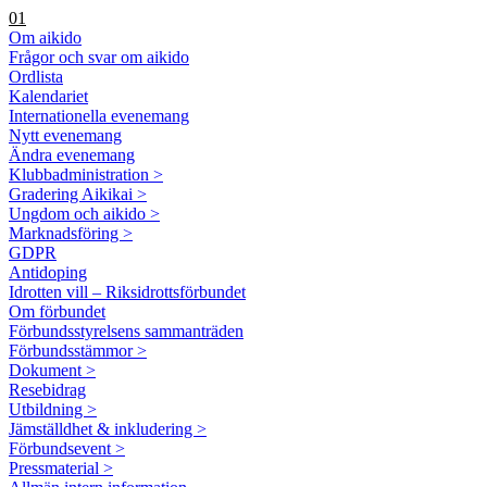
01
Om aikido
Frågor och svar om aikido
Ordlista
Kalendariet
Internationella evenemang
Nytt evenemang
Ändra evenemang
Klubbadministration >
Gradering Aikikai >
Ungdom och aikido >
Marknadsföring >
GDPR
Antidoping
Idrotten vill – Riksidrottsförbundet
Om förbundet
Förbundsstyrelsens sammanträden
Förbundsstämmor >
Dokument >
Resebidrag
Utbildning >
Jämställdhet & inkludering >
Förbundsevent >
Pressmaterial >