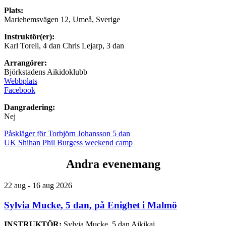
Plats:
Mariehemsvägen 12, Umeå, Sverige
Instruktör(er):
Karl Torell, 4 dan Chris Lejarp, 3 dan
Arrangörer:
Björkstadens Aikidoklubb
Webbplats
Facebook
Dangradering:
Nej
Påskläger för Torbjörn Johansson 5 dan
UK Shihan Phil Burgess weekend camp
Andra evenemang
22 aug - 16 aug 2026
Sylvia Mucke, 5 dan, på Enighet i Malmö
INSTRUKTÖR:
Sylvia Mucke, 5 dan Aikikai