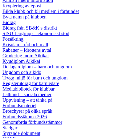
Allmän intern information
Kryptering av epost
Bilda klubb och bli medlem i förbundet
Byta namn på klubben
Bidrag
Bidrag från SB&K:s distrikt
SISU Lärgrupp – ekonomiskt stöd
Försäkring
Krisplan – råd och mall
Rabatter – Idrottens avtal
Gradering inom Aikikai
Kyudiplom Aikikai
Deltagardiplom – barn och ungdom
Ungdom och aikido
Trygg miljö för barn och ungdom
Registerutdrag för barnledare
Mediabibliotek för klubbar
Lathund – sociala medier
Uppvisning – att tänka på
Förbundsmateriel
Broschyrer på olika språk
Förbundsstämma 2026
Genomförda förbundsstämmor
Stadgar
Styrande dokument