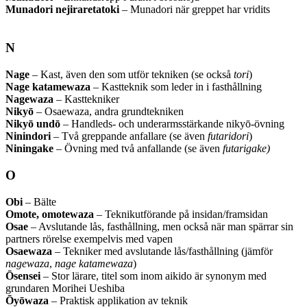
Munadori nejiraretatoki
– Munadori när greppet har vridits
N
Nage
– Kast, även den som utför tekniken (se också
tori
)
Nage katamewaza
– Kastteknik som leder in i fasthållning
Nagewaza
– Kasttekniker
Nikyō
– Osaewaza, andra grundtekniken
Nikyō undō
– Handleds- och underarmsstärkande nikyō-övning
Ninindori
– Två greppande anfallare (se även
futari
dori
)
Niningake
– Övning med två anfallande (se även
futari
gake)
O
Obi
– Bälte
Omote, omotewaza
– Teknikutförande på insidan/framsidan
Osae
– Avslutande lås, fasthållning, men också när man spärrar sin
partners rörelse exempelvis med vapen
Osaewaza
– Tekniker med avslutande lås/fasthållning (jämför
nagewaza
,
nage katamewaza
)
Ōsensei
– Stor lärare, titel som inom aikido är synonym med
grundaren Morihei Ueshiba
Ōyōwaza
– Praktisk applikation av teknik