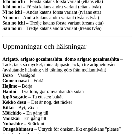
Ichi no ichi
– Första katans första variant (ettans etta)
Ichi no ni
– Första katans andra variant (ettans tvåa)
Ni no ichi
– Andra katans första variant (tvåans etta)
Ni no ni
– Andra katans andra variant (tvåans tvåa)
San no ichi
– Tredje katans första variant (treans etta)
San no ni
– Tredje katans andra variant (treans tvåa)
Uppmaningar och hälsningar
Arigatō, arigatō gozaimashita, dōmo arigatō gozaimashita
–
Tack, tack så mycket, mina djupaste tack, i tre artighetnivåer
(avslutande hälsning vid träning görs från mellannivån)
Dōzo
– Varsågod
Gomen nasai
– Förlåt
Hajime
– Börja
Hantai
– Tvärtom, gör omvänt/andra sidan
Ippō sagatte
– Ta ett steg bakåt
Kekkō desu
– Det är nog, det räcker
Kōtai
– Byt, växla
Mōichido
– En gång till
Mōikkai
– En gång till
Nobashite
– Sträck ut
Onegaishimasu
– Uttryck för önskan, likt engelskans ”please”