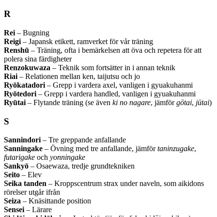
R
Rei
– Bugning
Reigi
– Japansk etikett, ramverket för vår träning
Renshū
– Träning, ofta i bemärkelsen att öva och repetera för att
polera sina färdigheter
Renzokuwaza
– Teknik som fortsätter in i annan teknik
Riai
– Relationen mellan ken, taijutsu och jo
Ryōkatadori
– Grepp i vardera axel, vanligen i gyuakuhanmi
Ryōtedori
– Grepp i vardera handled, vanligen i gyuakuhanmi
Ryūtai
– Flytande träning (se även
ki no nagare
, jämför
gōtai
,
jūtai
)
S
Sannindori
– Tre greppande anfallande
Sanningake
– Övning med tre anfallande, jämför
taninzugake
,
futarigake
och
yonningake
Sankyō
– Osaewaza, tredje grundtekniken
Seito
– Elev
Seika tanden
– Kroppscentrum strax under naveln, som aikidons
rörelser utgår ifrån
Seiza
– Knäsittande position
Sensei
– Lärare