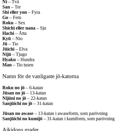
Ni
– Två
San
– Tre
Shi eller yon
– Fyra
Go
– Fem
Roku
– Sex
Shichi eller nana
– Sju
Hachi
– Åtta
Kyū
– Nio
Jū
– Tio
Jūichi
– Elva
Nijū
– Tjugo
Hyaku
– Hundra
Man
– Tio tusen
Namn för de vanligaste jō-katorna
Roku no jō
– 6-katan
Jūsan no jō
– 13-katan
Nijūni no jō
– 22-katan
Sanjūichi no jō
– 31-katan
Jūsan no awase
– 13-katan i awaseform, som parövning
Sanjūichi no kumijō
– 31-katan i kumiform, som parövning
Aikidons grader