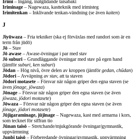
Irimi
– Ingång, inåtglidande taisabaki
Iriminage
– Nagewaza, kastteknik med irimisteg
Irimitenkan
– Inklivande tenkan-vändning (se även
kaiten
)
J
Jiyūwaza
– Fria tekniker (ska ej förväxlas med randori som är en
term från jūdō)
Jō
– Stav
Jō awase
– Awase-övningar i par med stav
Jō suburi
– Grundläggande övningar med stav på egen hand
(jämför
suburi,
ken suburi
)
Jōdan
– Hög nivå, övre delen av kroppen (jämför
gedan
,
chūdan
)
Jōdori
– Avväpning av stav, att ta staven
Jōdori motasete
– Försvar när någon griper den egna staven (se
även
jōnage, jōwaza
)
Jōnage
– Försvar när någon griper den egna staven (se även
jōwaza
,
jōdori motasete
)
Jōwaza
– Försvar när någon griper den egna staven (se även
jōnage
,
jōdori motasete
)
Jūjigaraminage, jūjinage
– Nagewaza, kast med armarna i kors,
som tecknet för siffran tio
Jūnan taisō
– Stretchande/mjukgörande övningar/gymnastik,
uppvärmning
Junbi taisō
– Förberedande övningar/gymnastik, uppvärmning