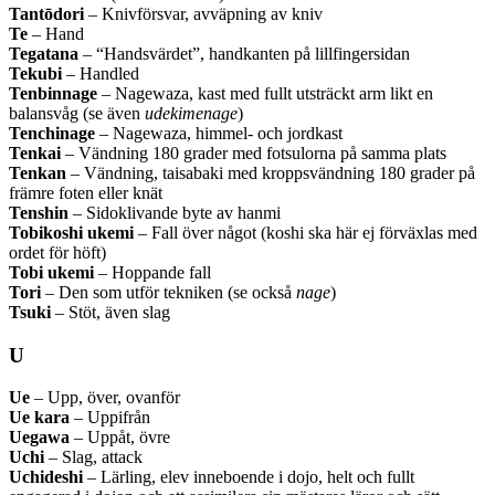
Tantōdori
– Knivförsvar, avväpning av kniv
Te
– Hand
Tegatana
– “Handsvärdet”, handkanten på lillfingersidan
Tekubi
– Handled
Tenbinnage
– Nagewaza, kast med fullt utsträckt arm likt en
balansvåg (se även
udekimenage
)
Tenchinage
– Nagewaza, himmel- och jordkast
Tenkai
– Vändning 180 grader med fotsulorna på samma plats
Tenkan
– Vändning, taisabaki med kroppsvändning 180 grader på
främre foten eller knät
Tenshin
– Sidoklivande byte av hanmi
Tobikoshi ukemi
– Fall över något (koshi ska här ej förväxlas med
ordet för höft)
Tobi ukemi
– Hoppande fall
Tori
– Den som utför tekniken (se också
nage
)
Tsuki
– Stöt, även slag
U
Ue
– Upp, över, ovanför
Ue kara
– Uppifrån
Uegawa
– Uppåt, övre
Uchi
– Slag, attack
Uchideshi
– Lärling, elev inneboende i dojo, helt och fullt