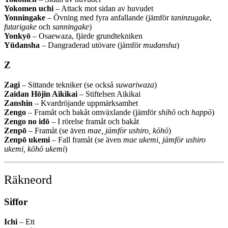
Yokomen uchi
– Attack mot sidan av huvudet
Yonningake
– Övning med fyra anfallande (jämför
taninzugake
,
futarigake
och
sanningake
)
Yonkyō
– Osaewaza, fjärde grundtekniken
Yūdansha
– Dangraderad utövare (jämför
mudansha
)
Z
Zagi
– Sittande tekniker (se också
suwariwaza
)
Zaidan Hōjin Aikikai
– Stiftelsen Aikikai
Zanshin
– Kvardröjande uppmärksamhet
Zengo
– Framåt och bakåt omväxlande (jämför
shihō
och
happō
)
Zengo no idō
– I rörelse framåt och bakåt
Zenpō
– Framåt (se även
mae, jämför ushiro, kōhō
)
Zenpō ukemi
– Fall framåt (se även
mae ukemi, jämför ushiro
ukemi, kōhō ukemi
)
Räkneord
Siffor
Ichi
– Ett