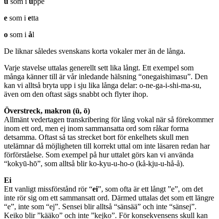
u
som i
u
ppe
e
som i
e
tta
o
som i
å
l
De liknar således svenskans korta vokaler mer än de långa.
Varje stavelse uttalas generellt sett lika långt. Ett exempel som
många känner till är vår inledande hälsning “onegaishimasu”. Den
kan vi alltså bryta upp i sju lika långa delar: o-ne-ga-i-shi-ma-su,
även om den oftast sägs snabbt och flyter ihop.
Överstreck, makron (ū, ō)
Allmänt vedertagen transkribering för lång vokal när så förekommer
inom ett ord, men ej inom sammansatta ord som råkar forma
detsamma. Oftast så tas strecket bort för enkelhets skull men
utelämnar då möjligheten till korrekt uttal om inte läsaren redan har
förförståelse. Som exempel på hur uttalet görs kan vi använda
“kokyū-hō”, som alltså blir ko-kyu-u-ho-o (kå-kju-u-hå-å).
Ei
Ett vanligt missförstånd rör “
ei
”, som ofta är ett långt ”e”, om det
inte rör sig om ett sammansatt ord. Därmed uttalas det som ett längre
“e”, inte som “ej”. Sensei blir alltså “sänsää” och inte “sänsej”.
Keiko blir ”kääko” och inte ”kejko”. För konsekvensens skull kan