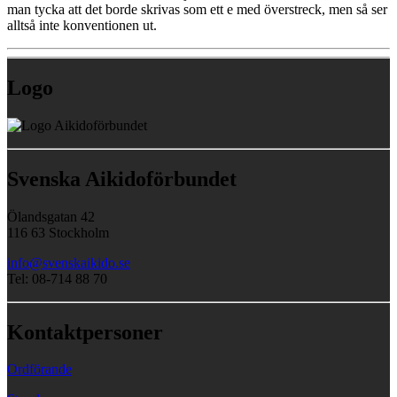
man tycka att det borde skrivas som ett e med överstreck, men så ser
alltså inte konventionen ut.
Logo
Svenska Aikidoförbundet
Ölandsgatan 42
116 63 Stockholm
info@svenskaikido.se
Tel: 08-714 88 70
Kontaktpersoner
Ordförande