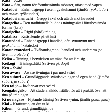
Kata
– Axel
Kata
– Sätt, namn för förutbestämda mönster, oftast med vapen
Katadori
– Enhandsgrepp i axel i gyakuhanmi (jämför
ryōkatadori
och
ushiro ryōkatadori
)
Katadori menuchi
– Grepp i axel och attack mot huvudet
Katageiko
– Den traditionella budons träningssätt i förutbestämda
former (kata)
Kataigeiko
– Rigid (hård) träning
Katahiza
– Knästående på ett knä
Katatedori
– Enhandsgrepp i handled, ofta synonymt med
gyakuhanmi
katatedori
Katate ryōtedori
– Tvåhandsgrepp i handled och underarm (se
även
morotedori
)
Keiko
– Träning, i betydelsen att träna för att lära sig
Keikogi
– Träningsdräkt (se även
gi
,
dōgi
)
Ken
– Svärd
Ken awase
– Awase-övningar i par med svärd
Ken suburi
– Grundläggande svärdsövningar på egen hand (jämför
suburi,
jō suburi
)
Ken tai jō
– Jō-försvar mot svärd
Kengakugeiko
– Att studera aikido Istället för att i praktik öva, att
titta på träningen
Ki no nagare
– Flytande träning (se även
ryūtai
, jämför
gōtai
,
jūtai
)
Kiai
– Kraftutrop, att dra ut ki
Kihon
– Grund, grundläggande