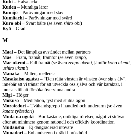
Kubi
– Hals/nacke
Kuden
– Muntliga läror
Kumijō
– Parövningar med stav
Kumitachi
– Parövningar med svärd
Kuro-obi
– Svart bälte (se även
shiro-obi
)
Kyū
– Grad
M
Maai
– Det lämpliga avståndet mellan partners
Mae
– Fram, framåt, framför (se även
zenpō)
Mae ukemi
– Fall framåt (se även
zenpō ukemi
, jämför
kōhō ukemi
,
ushiro ukemi
)
Manaka
– Mitten, mellersta
Masakatsu agatsu
– “Den rätta vinsten är vinsten över sig själv”,
innebär att vi tränar för att utveckla oss själva och vår karaktär, i
motsats till att försöka övervinna andra
Migi
– Höger
Mokusō
– Meditation, tyst med slutna ögon
Morotedori
– Tvåhandsgrepp i handled och underarm (se även
katate ryōtedori
)
Muda na ugoki
– Bortkastade, onödiga rörelser, något vi strävar
efter att minimera genom rationell och effektiv koordination
Mudansha
– Ej dangraderad utövare
Munadori
– Enhandsrepp i dräkt i brösthöjd