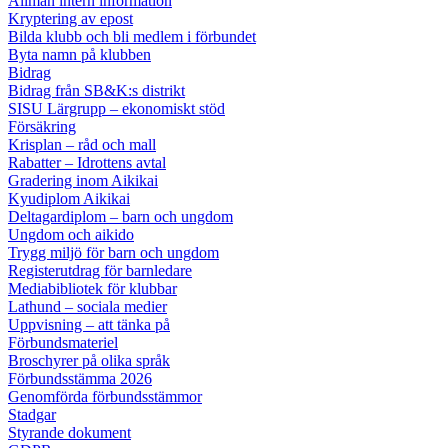
Allmän intern information
Kryptering av epost
Bilda klubb och bli medlem i förbundet
Byta namn på klubben
Bidrag
Bidrag från SB&K:s distrikt
SISU Lärgrupp – ekonomiskt stöd
Försäkring
Krisplan – råd och mall
Rabatter – Idrottens avtal
Gradering inom Aikikai
Kyudiplom Aikikai
Deltagardiplom – barn och ungdom
Ungdom och aikido
Trygg miljö för barn och ungdom
Registerutdrag för barnledare
Mediabibliotek för klubbar
Lathund – sociala medier
Uppvisning – att tänka på
Förbundsmateriel
Broschyrer på olika språk
Förbundsstämma 2026
Genomförda förbundsstämmor
Stadgar
Styrande dokument