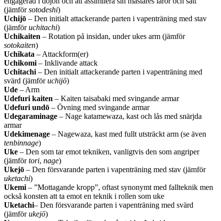
engagerad i dojon och att assimilera sin mästares läror och sätt
(jämför
sotodeshi
)
Uchijō
– Den initialt attackerande parten i vapenträning med stav
(jämför
uchitachi
)
Uchikaiten
– Rotation på insidan, under ukes arm (jämför
sotokaiten
)
Uchikata
– Attackform(er)
Uchikomi
– Inklivande attack
Uchitachi
– Den initialt attackerande parten i vapenträning med
svärd (jämför
uchijō
)
Ude
– Arm
Udefuri kaiten
– Kaiten taisabaki med svingande armar
Udefuri undō
– Övning med svingande armar
Udegaraminage
– Nage katamewaza, kast och lås med snärjda
armar
Udekimenage
– Nagewaza, kast med fullt utsträckt arm (se även
tenbinnage
)
Uke
– Den som tar emot tekniken, vanligtvis den som angriper
(jämför
tori
,
nage
)
Ukejō
– Den försvarande parten i vapenträning med stav (jämför
uketachi
)
Ukemi
– ”Mottagande kropp”, oftast synonymt med fallteknik men
också konsten att ta emot en teknik i rollen som uke
Uketachi
– Den försvarande parten i vapenträning med svärd
(jämför
ukejō
)