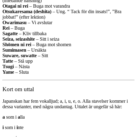
(inledande hälsning)
Otagai ni rei
– Buga mot varandra
Otsukaresama (deshita)
– Ung. “ Tack för din insats!”, ”Bra
jobbat!” (efter lektion)
Owarimasu
– Vi avslutar
Rei
– Buga
Sagatte
– Kliv tillbaka
Seiza, seizashite
– Sitt i seiza
Shōmen ni rei
– Buga mot shomen
Sumimasen
– Ursäkta
Suware, suwatte
– Sitt
Tatte
– Stå upp
Tsugi
– Nästa
Yame
– Sluta
Kort om uttal
Japanskan har fem vokalljud; a, i, u, e, o. Alla stavelser kommer i
dessa varianter, med några undantag. Uttalet är ungefär så här:
a
som i
a
lla
i
som i
i
nte