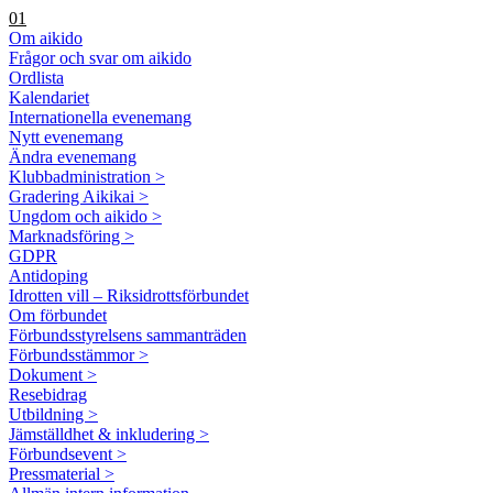
01
Om aikido
Frågor och svar om aikido
Ordlista
Kalendariet
Internationella evenemang
Nytt evenemang
Ändra evenemang
Klubbadministration >
Gradering Aikikai >
Ungdom och aikido >
Marknadsföring >
GDPR
Antidoping
Idrotten vill – Riksidrottsförbundet
Om förbundet
Förbundsstyrelsens sammanträden
Förbundsstämmor >
Dokument >
Resebidrag
Utbildning >
Jämställdhet & inkludering >
Förbundsevent >
Pressmaterial >