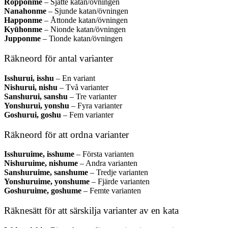
Ropponme
– Sjätte katan/övningen
Nanahonme
– Sjunde katan/övningen
Happonme
– Åttonde katan/övningen
Kyūhonme
– Nionde katan/övningen
Jupponme
– Tionde katan/övningen
Räkneord för antal varianter
Isshurui, isshu
– En variant
Nishurui, nishu
– Två varianter
Sanshurui, sanshu
– Tre varianter
Yonshurui, yonshu
– Fyra varianter
Goshurui, goshu
– Fem varianter
Räkneord för att ordna varianter
Isshuruime, isshume
– Första varianten
Nishuruime, nishume
– Andra varianten
Sanshuruime, sanshume
– Tredje varianten
Yonshuruime, yonshume
– Fjärde varianten
Goshuruime, goshume
– Femte varianten
Räknesätt för att särskilja varianter av en kata