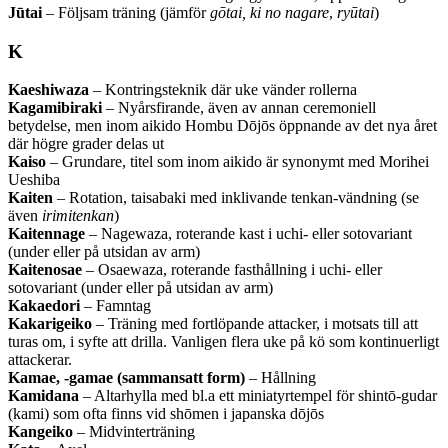
Jūtai
– Följsam träning (jämför
gōtai, ki no nagare
,
ryūtai
)
K
Kaeshiwaza
– Kontringsteknik där uke vänder rollerna
Kagamibiraki
– Nyårsfirande, även av annan ceremoniell
betydelse, men inom aikido Hombu Dōjōs öppnande av det nya året
där högre grader delas ut
Kaiso
– Grundare, titel som inom aikido är synonymt med Morihei
Ueshiba
Kaiten
– Rotation, taisabaki med inklivande tenkan-vändning (se
även
irimitenkan
)
Kaitennage
– Nagewaza, roterande kast i uchi- eller sotovariant
(under eller på utsidan av arm)
Kaitenosae
– Osaewaza, roterande fasthållning i uchi- eller
sotovariant (under eller på utsidan av arm)
Kakaedori
– Famntag
Kakarigeiko
– Träning med fortlöpande attacker, i motsats till att
turas om, i syfte att drilla. Vanligen flera uke på kö som kontinuerligt
attackerar.
Kamae, -gamae (sammansatt form)
– Hållning
Kamidana
– Altarhylla med bl.a ett miniatyrtempel för shintō-gudar
(kami) som ofta finns vid shōmen i japanska dōjōs
Kangeiko
– Midvinterträning