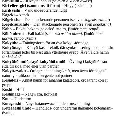
Kimusubi
– Att knyta ihop ki (se även
aiki
och
awase
)
Kiri eller -giri (sammansatt form)
– Hugg (skärande)
Kirikaeshi
– Vändande/roterande hugg
Kōgeki
– Attack
Kōgekisha
– Den attackerande personen (se även
kōgekisuruhito
)
Kōgekisuruhito
– Den attackerande personen (se även
kōgekisha)
Kōhō
– Bakåt, bakom (se också
ushiro
, jämför
mae
,
zenpō
)
Kōhō ukemi
– Fall bakåt (se också
ushiro ukemi
, jämför
mae
ukemi
,
zenpō ukemi
)
Kokyūhō
– Träningsform för att öva kokyū-förmåga
Kokyūnage
– Kokyū-kast. Teknik där synkronisering med uke i sin
förlängning leder till kast utan ytterligare grepp. Även äldre namn
för
kokyūhō
.
Kokyūhō undō, sayū kokyūhō undō
– Övning i kokyūhō från
sida till sida, med eller utan partner
Kokyū-ryoku
– Ordagrant andningskraft, men även förmåga till
naturlig kraftkoordination gentemot partner
Kōsadori
– Annat namn för aihanmi katatedori, ordagrant korsat
grepp
Koshi
– Höft
Koshinage
– Nagewaza, höftkast
Kote
– Underarm
Kotegaeshi
– Nage katamewaza, underarmsvändning
Kotegaeshi undō
– Handleds- och underarmsstärkande kotegaeshi-
övning