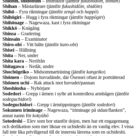
Shidōin, shidōbuin
– Instruktör (jämför
fukus
hidōin, shihan
)
Shihan
– Mästarlärare (jämför
fukus
hidōin, shidōin
)
Shihō
– Fyra riktningar (jämför
zengō
och
happō
)
Shihōgiri
– Hugg i fyra riktningar (jämför
happōgiri
)
Shihōnage
– Nagewaza, kast i fyra riktningar
Shikkō
– Knägång
Shinsa
– Gradering
Shinsain
– Examinator
Shiro-obi
– Vitt bälte (jämför
kuro-obi
)
Shisei
– Hållning
Shita
– Ner, under
Shita kara
– Nerifrån
Shitagawa
– Nedåt, undre
Shochūgeiko
– Midsommarträning (jämför
kangeiko
)
Shōmen
– Dojons huvudände, där Ōsensei oftast är porträtterad
Shōmen uchi
– Rak attack mot huvudet/pannan
Shoshinsha
– Nybörjare
Sodedori
– Grepp i ärmen i syfte att kontrollera armbågen (jämför
sodeguchidori
)
Sodeguchidori
– Grepp i ärmöppningen (jämför
sodedori
)
Sokumen iriminage
– Nagewaza, “iriminage på sidan/flanken”,
annat namn för
kokyūhō
Sotodeshi
– Elev som bor utanför dojon, men har ett engagemang
och dedikation som mer liknar en uchideshi än en vanlig elev. I vissa
fall inte lika priviligerad till de innersta lärorna som en uchideshi.