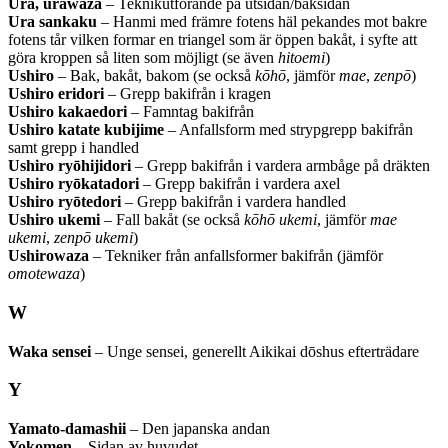
Ura, urawaza
– Teknikutförande på utsidan/baksidan
Ura sankaku
– Hanmi med främre fotens häl pekandes mot bakre
fotens tår vilken formar en triangel som är öppen bakåt, i syfte att
göra kroppen så liten som möjligt (se även
hitoemi
)
Ushiro
– Bak, bakåt, bakom (se också
kōhō
, jämför
mae
,
zenpō
)
Ushiro eridori
– Grepp bakifrån i kragen
Ushiro kakaedori
– Famntag bakifrån
Ushiro katate kubijime
– Anfallsform med strypgrepp bakifrån
samt grepp i handled
Ushiro ryōhijidori
– Grepp bakifrån i vardera armbåge på dräkten
Ushiro ryōkatadori
– Grepp bakifrån i vardera axel
Ushiro ryōtedori
– Grepp bakifrån i vardera handled
Ushiro
ukemi
– Fall bakåt (se också
kōhō ukemi
, jämför
mae
ukemi
,
zenpō ukemi
)
Ushirowaza
– Tekniker från anfallsformer bakifrån (jämför
omotewaza
)
W
Waka sensei
– Unge sensei, generellt Aikikai dōshus efterträdare
Y
Yamato-damashii
– Den japanska andan
Yokomen
– Sidan av huvudet