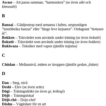
Awase
– Att passa samman, “harmoniera” (se även
aiki
och
kimusubi
)
B
Banzai
– Glädjeutrop med armarna i luften, ursprunligen
”tennōheika banzai” eller ”länge leve kejsaren”. Ordagrant ”tiotusen
år”.
Bokken
– Träsvärdet som används under träning (se även
bokutō
)
Bokutō
– Träsvärdet som används under träning (se även
bokken
)
Bukiwaza
– Tekniker med vapen (jämför
taijutsu
)
C
Chūdan
– Mellannivå, mitten av kroppen (jämför
gedan
,
jōdan
)
D
Dan
– Steg, nivå
Deshi
– Elev (se även
seito
)
Dōgi
– Träningsdräkt (se även
gi
,
keikogi
)
Dōjō
– Träningslokal
Dōjō-chō
– Dojo-chef
Dōshu
– Vägledare för en art