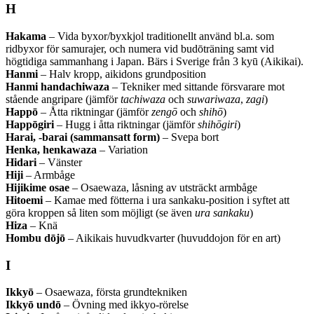
H
Hakama
– Vida byxor/byxkjol traditionellt använd bl.a. som
ridbyxor för samurajer, och numera vid budōträning samt vid
högtidiga sammanhang i Japan. Bärs i Sverige från 3 kyū (Aikikai).
Hanmi
– Halv kropp, aikidons grundposition
Hanmi handachiwaza
– Tekniker med sittande försvarare mot
stående angripare (jämför
tachiwaza
och
suwariwaza
,
zagi
)
Happō
– Åtta riktningar (jämför
zengō
och
shihō
)
Happōgiri
– Hugg i åtta riktningar (jämför
shihōgiri
)
Harai, -barai (sammansatt form)
– Svepa bort
Henka, henkawaza
– Variation
Hidari
– Vänster
Hiji
– Armbåge
Hijikime osae
– Osaewaza, låsning av utsträckt armbåge
Hitoemi
– Kamae med fötterna i ura sankaku-position i syftet att
göra kroppen så liten som möjligt (se även
ura sankaku
)
Hiza
– Knä
Hombu dōjō
– Aikikais huvudkvarter (huvuddojon för en art)
I
Ikkyō
– Osaewaza, första grundtekniken
Ikkyō undō
– Övning med ikkyo-rörelse