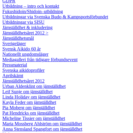
GDPR
Utbildning – intro och kontakt
Fukushidoin/Shidoin–utbildning
Utbildningar via Svenska Budo & Kampsportsförbundet
Utbildningar via SISU
Jämställdhet & inkludering
Jämställdhetsåret 2012 >
Jämställdhetsmål
Sverigeläger
Svensk Aikido 60 år
Nationellt ungdomsläger
Mediagalleri från tidigare förbundsevent
Pressmaterial
Svenska aikidoprofiler
Aprilskämt
Jämställdhetsåret 2012
Urban Aldenklint om jämställdhet
Leif Sunje om jämställdhet
Linda Holiday om jämställdhet
Kayla Feder om jämställdhet
Pia Moberg om jämställdhet
Pat Hendricks om jämställdhet
Micheline Tissier om jämställdhet
Maria Mossberg Ahlström om jämställdhet
Anna Stensland Spangfort om jämställdhet