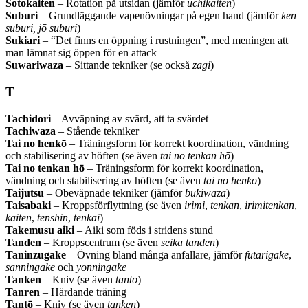
Sotokaiten
– Rotation på utsidan (jämför
uchikaiten
)
Suburi
– Grundläggande vapenövningar på egen hand (jämför
ken
suburi,
jō suburi
)
Sukiari
– “Det finns en öppning i rustningen”, med meningen att
man lämnat sig öppen för en attack
Suwariwaza
– Sittande tekniker (se också
zagi
)
T
Tachidori
– Avväpning av svärd, att ta svärdet
Tachiwaza
– Stående tekniker
Tai no henkō
– Träningsform för korrekt koordination, vändning
och stabilisering av höften (se även
tai no tenkan hō
)
Tai no tenkan hō
– Träningsform för korrekt koordination,
vändning och stabilisering av höften (se även
tai no henkō
)
Taijutsu
– Obeväpnade tekniker (jämför
bukiwaza
)
Taisabaki
– Kroppsförflyttning (se även
irimi
,
tenkan
,
irimitenkan
,
kaiten
,
tenshin
,
tenkai
)
Takemusu aiki
– Aiki som föds i stridens stund
Tanden
– Kroppscentrum (se även
seika tanden
)
Taninzugake
– Övning bland många anfallare, jämför
futarigake
,
sanningake
och
yonningake
Tanken
– Kniv (se även
tantō
)
Tanren
– Härdande träning
Tantō
– Kniv (se även
tanken
)