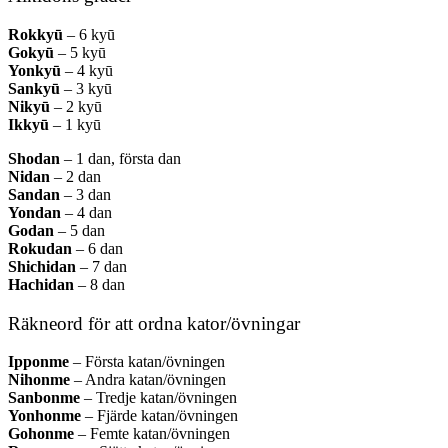
Rokkyū
– 6 kyū
Gokyū
– 5 kyū
Yonkyū
– 4 kyū
Sankyū
– 3 kyū
Nikyū
– 2 kyū
Ikkyū
– 1 kyū
Shodan
– 1 dan, första dan
Nidan
– 2 dan
Sandan
– 3 dan
Yondan
– 4 dan
Godan
– 5 dan
Rokudan
– 6 dan
Shichidan
– 7 dan
Hachidan
– 8 dan
Räkneord för att ordna kator/övningar
Ipponme
– Första katan/övningen
Nihonme
– Andra katan/övningen
Sanbonme
– Tredje katan/övningen
Yonhonme
– Fjärde katan/övningen
Gohonme
– Femte katan/övningen