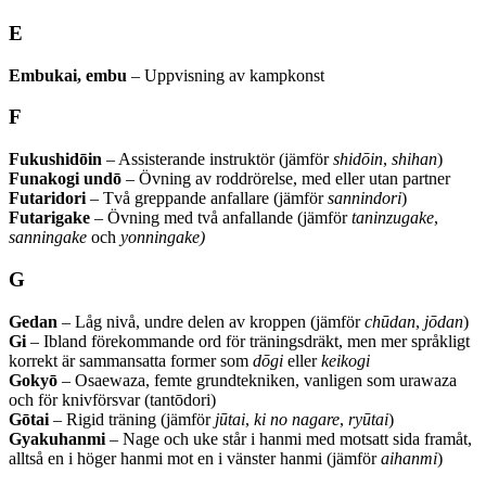
E
Embukai, embu
– Uppvisning av kampkonst
F
Fukushidōin
– Assisterande instruktör (jämför
shidōin
,
shihan
)
Funakogi undō
– Övning av roddrörelse, med eller utan partner
Futaridori
– Två greppande anfallare (jämför
sannindori
)
Futarigake
– Övning med två anfallande (jämför
taninzugake
,
sanningake
och
yonningake)
G
Gedan
– Låg nivå, undre delen av kroppen (jämför
chūdan
,
jōdan
)
Gi
– Ibland förekommande ord för träningsdräkt, men mer språkligt
korrekt är sammansatta former som
dōgi
eller
keikogi
Gokyō
– Osaewaza, femte grundtekniken, vanligen som urawaza
och för knivförsvar (tantōdori)
Gōtai
– Rigid träning (jämför
jūtai
,
ki no nagare
,
ryūtai
)
Gyakuhanmi
– Nage och uke står i hanmi med motsatt sida framåt,
alltså en i höger hanmi mot en i vänster hanmi (jämför
aihanmi
)