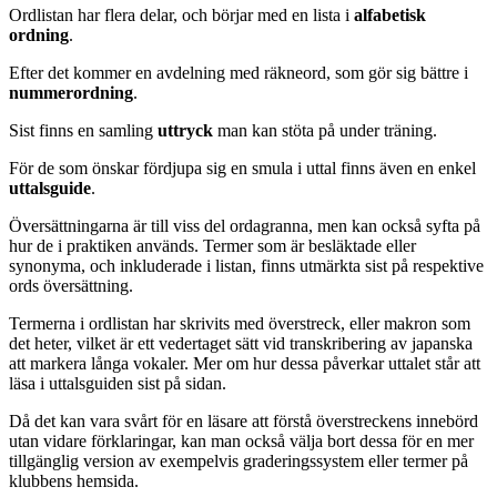
Ordlistan har flera delar, och börjar med en lista i
alfabetisk
ordning
.
Efter det kommer en avdelning med räkneord, som gör sig bättre i
nummerordning
.
Sist finns en samling
uttryck
man kan stöta på under träning.
För de som önskar fördjupa sig en smula i uttal finns även en enkel
uttalsguide
.
Översättningarna är till viss del ordagranna, men kan också syfta på
hur de i praktiken används. Termer som är besläktade eller
synonyma, och inkluderade i listan, finns utmärkta sist på respektive
ords översättning.
Termerna i ordlistan har skrivits med överstreck, eller makron som
det heter, vilket är ett vedertaget sätt vid transkribering av japanska
att markera långa vokaler. Mer om hur dessa påverkar uttalet står att
läsa i uttalsguiden sist på sidan.
Då det kan vara svårt för en läsare att förstå överstreckens innebörd
utan vidare förklaringar, kan man också välja bort dessa för en mer
tillgänglig version av exempelvis graderingssystem eller termer på
klubbens hemsida.