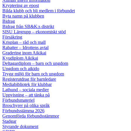
Allmän intern information
Kryptering av epost
Bilda klubb och bli medlem i förbundet
Byta namn på klubben
Bidrag
Bidrag från SB&K:s distrikt
SISU Lärgrupp – ekonomiskt stöd
Försäkring
Krisplan – råd och mall
Rabatter – Idrottens avtal
Gradering inom Aikikai
Kyudiplom Aikikai
Deltagardiplom – barn och ungdom
Ungdom och aikido
Trygg miljö för barn och ungdom
Registerutdrag för barnledare
Mediabibliotek för klubbar
Lathund – sociala medier
Uppvisning – att tänka på
Förbundsmateriel
Broschyrer på olika språk
Förbundsstämma 2026
Genomförda förbundsstämmor
Stadgar
Styrande dokument