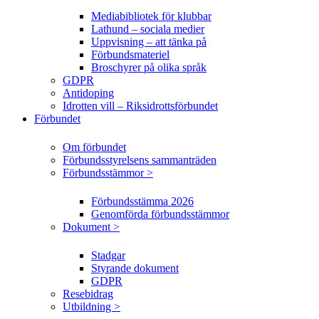
Mediabibliotek för klubbar
Lathund – sociala medier
Uppvisning – att tänka på
Förbundsmateriel
Broschyrer på olika språk
GDPR
Antidoping
Idrotten vill – Riksidrottsförbundet
Förbundet
Om förbundet
Förbundsstyrelsens sammanträden
Förbundsstämmor >
Förbundsstämma 2026
Genomförda förbundsstämmor
Dokument >
Stadgar
Styrande dokument
GDPR
Resebidrag
Utbildning >