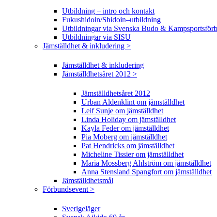
Utbildning – intro och kontakt
Fukushidoin/Shidoin–utbildning
Utbildningar via Svenska Budo & Kampsportsför
Utbildningar via SISU
Jämställdhet & inkludering >
Jämställdhet & inkludering
Jämställdhetsåret 2012 >
Jämställdhetsåret 2012
Urban Aldenklint om jämställdhet
Leif Sunje om jämställdhet
Linda Holiday om jämställdhet
Kayla Feder om jämställdhet
Pia Moberg om jämställdhet
Pat Hendricks om jämställdhet
Micheline Tissier om jämställdhet
Maria Mossberg Ahlström om jämställdhet
Anna Stensland Spangfort om jämställdhet
Jämställdhetsmål
Förbundsevent >
Sverigeläger