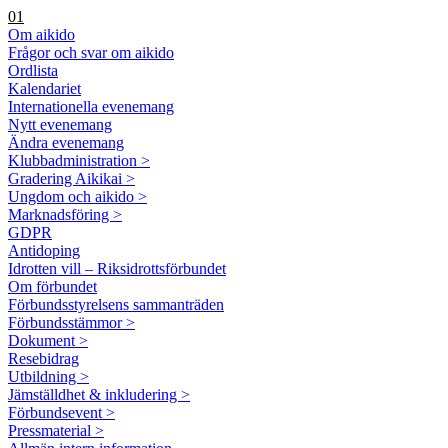
01
Om aikido
Frågor och svar om aikido
Ordlista
Kalendariet
Internationella evenemang
Nytt evenemang
Ändra evenemang
Klubbadministration >
Gradering Aikikai >
Ungdom och aikido >
Marknadsföring >
GDPR
Antidoping
Idrotten vill – Riksidrottsförbundet
Om förbundet
Förbundsstyrelsens sammanträden
Förbundsstämmor >
Dokument >
Resebidrag
Utbildning >
Jämställdhet & inkludering >
Förbundsevent >
Pressmaterial >