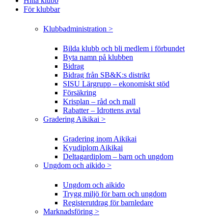
Hitta klubb
För klubbar
Klubbadministration >
Bilda klubb och bli medlem i förbundet
Byta namn på klubben
Bidrag
Bidrag från SB&K:s distrikt
SISU Lärgrupp – ekonomiskt stöd
Försäkring
Krisplan – råd och mall
Rabatter – Idrottens avtal
Gradering Aikikai >
Gradering inom Aikikai
Kyudiplom Aikikai
Deltagardiplom – barn och ungdom
Ungdom och aikido >
Ungdom och aikido
Trygg miljö för barn och ungdom
Registerutdrag för barnledare
Marknadsföring >