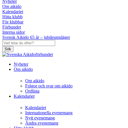
Nyheter
Om aikido
Kalendariet
Hitta klubb
För klubbar
Förbundet
Interna sidor
Svensk Aikido 65 år – jubileumsläger
Sök
Nyheter
Om aikido
Om aikido
Frågor och svar om aikido
Ordlista
Kalendariet
Kalendariet
Internationella evenemang
Nytt evenemang
Ändra evenemang