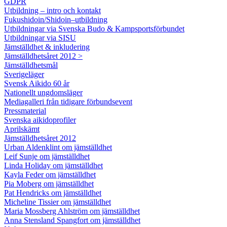
GDPR
Utbildning – intro och kontakt
Fukushidoin/Shidoin–utbildning
Utbildningar via Svenska Budo & Kampsportsförbundet
Utbildningar via SISU
Jämställdhet & inkludering
Jämställdhetsåret 2012 >
Jämställdhetsmål
Sverigeläger
Svensk Aikido 60 år
Nationellt ungdomsläger
Mediagalleri från tidigare förbundsevent
Pressmaterial
Svenska aikidoprofiler
Aprilskämt
Jämställdhetsåret 2012
Urban Aldenklint om jämställdhet
Leif Sunje om jämställdhet
Linda Holiday om jämställdhet
Kayla Feder om jämställdhet
Pia Moberg om jämställdhet
Pat Hendricks om jämställdhet
Micheline Tissier om jämställdhet
Maria Mossberg Ahlström om jämställdhet
Anna Stensland Spangfort om jämställdhet