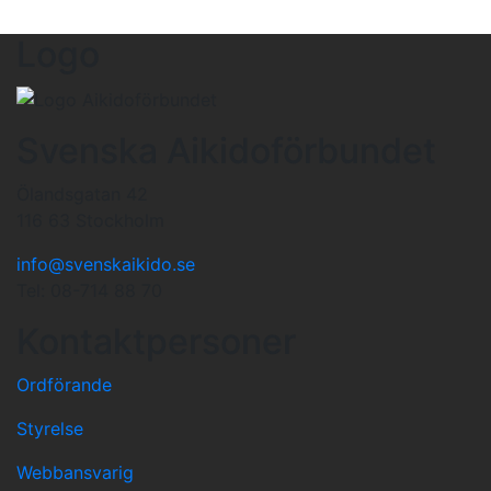
Logo
Svenska Aikidoförbundet
Ölandsgatan 42
116 63 Stockholm
info@svenskaikido.se
Tel: 08-714 88 70
Kontaktpersoner
Ordförande
Styrelse
Webbansvarig