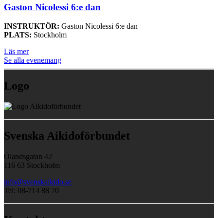
Gaston Nicolessi 6:e dan
INSTRUKTÖR:
Gaston Nicolessi 6:e dan
PLATS:
Stockholm
Läs mer
Se alla evenemang
Logo
Svenska Aikidoförbundet
Ölandsgatan 42
116 63 Stockholm
info@svenskaikido.se
Tel: 08-714 88 70