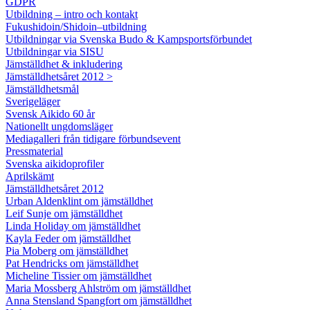
GDPR
Utbildning – intro och kontakt
Fukushidoin/Shidoin–utbildning
Utbildningar via Svenska Budo & Kampsportsförbundet
Utbildningar via SISU
Jämställdhet & inkludering
Jämställdhetsåret 2012 >
Jämställdhetsmål
Sverigeläger
Svensk Aikido 60 år
Nationellt ungdomsläger
Mediagalleri från tidigare förbundsevent
Pressmaterial
Svenska aikidoprofiler
Aprilskämt
Jämställdhetsåret 2012
Urban Aldenklint om jämställdhet
Leif Sunje om jämställdhet
Linda Holiday om jämställdhet
Kayla Feder om jämställdhet
Pia Moberg om jämställdhet
Pat Hendricks om jämställdhet
Micheline Tissier om jämställdhet
Maria Mossberg Ahlström om jämställdhet
Anna Stensland Spangfort om jämställdhet