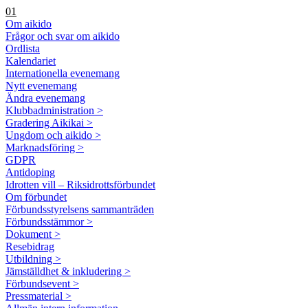
01
Om aikido
Frågor och svar om aikido
Ordlista
Kalendariet
Internationella evenemang
Nytt evenemang
Ändra evenemang
Klubbadministration >
Gradering Aikikai >
Ungdom och aikido >
Marknadsföring >
GDPR
Antidoping
Idrotten vill – Riksidrottsförbundet
Om förbundet
Förbundsstyrelsens sammanträden
Förbundsstämmor >
Dokument >
Resebidrag
Utbildning >
Jämställdhet & inkludering >
Förbundsevent >
Pressmaterial >