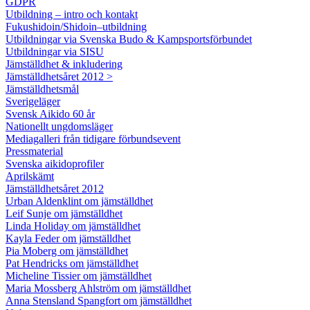
GDPR
Utbildning – intro och kontakt
Fukushidoin/Shidoin–utbildning
Utbildningar via Svenska Budo & Kampsportsförbundet
Utbildningar via SISU
Jämställdhet & inkludering
Jämställdhetsåret 2012 >
Jämställdhetsmål
Sverigeläger
Svensk Aikido 60 år
Nationellt ungdomsläger
Mediagalleri från tidigare förbundsevent
Pressmaterial
Svenska aikidoprofiler
Aprilskämt
Jämställdhetsåret 2012
Urban Aldenklint om jämställdhet
Leif Sunje om jämställdhet
Linda Holiday om jämställdhet
Kayla Feder om jämställdhet
Pia Moberg om jämställdhet
Pat Hendricks om jämställdhet
Micheline Tissier om jämställdhet
Maria Mossberg Ahlström om jämställdhet
Anna Stensland Spangfort om jämställdhet