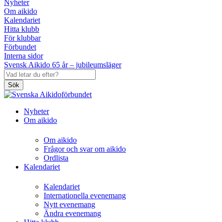
Nyheter
Om aikido
Kalendariet
Hitta klubb
För klubbar
Förbundet
Interna sidor
Svensk Aikido 65 år – jubileumsläger
Sök
Nyheter
Om aikido
Om aikido
Frågor och svar om aikido
Ordlista
Kalendariet
Kalendariet
Internationella evenemang
Nytt evenemang
Ändra evenemang