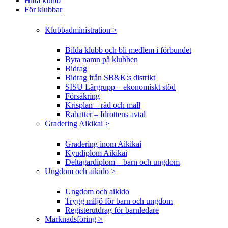
Hitta klubb
För klubbar
Klubbadministration >
Bilda klubb och bli medlem i förbundet
Byta namn på klubben
Bidrag
Bidrag från SB&K:s distrikt
SISU Lärgrupp – ekonomiskt stöd
Försäkring
Krisplan – råd och mall
Rabatter – Idrottens avtal
Gradering Aikikai >
Gradering inom Aikikai
Kyudiplom Aikikai
Deltagardiplom – barn och ungdom
Ungdom och aikido >
Ungdom och aikido
Trygg miljö för barn och ungdom
Registerutdrag för barnledare
Marknadsföring >