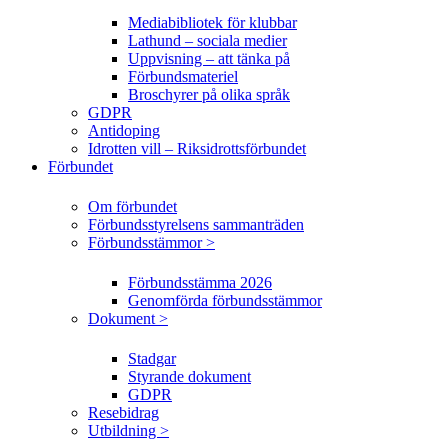
Mediabibliotek för klubbar
Lathund – sociala medier
Uppvisning – att tänka på
Förbundsmateriel
Broschyrer på olika språk
GDPR
Antidoping
Idrotten vill – Riksidrottsförbundet
Förbundet
Om förbundet
Förbundsstyrelsens sammanträden
Förbundsstämmor >
Förbundsstämma 2026
Genomförda förbundsstämmor
Dokument >
Stadgar
Styrande dokument
GDPR
Resebidrag
Utbildning >