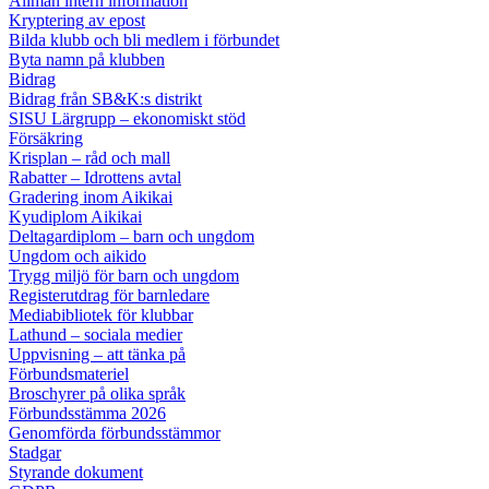
Allmän intern information
Kryptering av epost
Bilda klubb och bli medlem i förbundet
Byta namn på klubben
Bidrag
Bidrag från SB&K:s distrikt
SISU Lärgrupp – ekonomiskt stöd
Försäkring
Krisplan – råd och mall
Rabatter – Idrottens avtal
Gradering inom Aikikai
Kyudiplom Aikikai
Deltagardiplom – barn och ungdom
Ungdom och aikido
Trygg miljö för barn och ungdom
Registerutdrag för barnledare
Mediabibliotek för klubbar
Lathund – sociala medier
Uppvisning – att tänka på
Förbundsmateriel
Broschyrer på olika språk
Förbundsstämma 2026
Genomförda förbundsstämmor
Stadgar
Styrande dokument