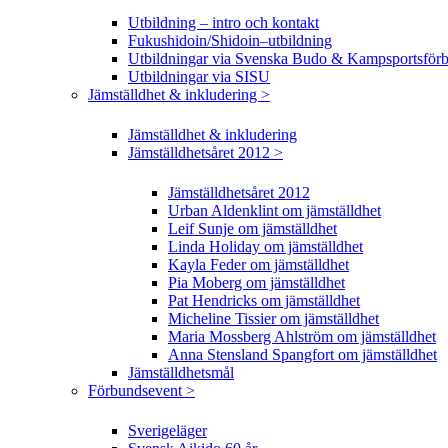
Utbildning – intro och kontakt
Fukushidoin/Shidoin–utbildning
Utbildningar via Svenska Budo & Kampsportsför
Utbildningar via SISU
Jämställdhet & inkludering >
Jämställdhet & inkludering
Jämställdhetsåret 2012 >
Jämställdhetsåret 2012
Urban Aldenklint om jämställdhet
Leif Sunje om jämställdhet
Linda Holiday om jämställdhet
Kayla Feder om jämställdhet
Pia Moberg om jämställdhet
Pat Hendricks om jämställdhet
Micheline Tissier om jämställdhet
Maria Mossberg Ahlström om jämställdhet
Anna Stensland Spangfort om jämställdhet
Jämställdhetsmål
Förbundsevent >
Sverigeläger