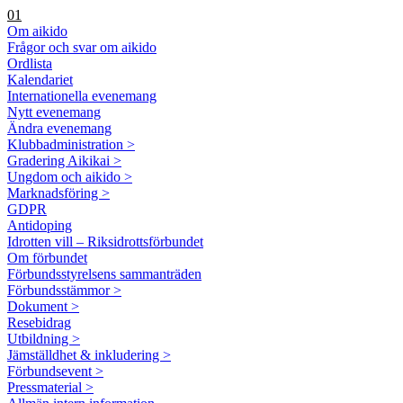
01
Om aikido
Frågor och svar om aikido
Ordlista
Kalendariet
Internationella evenemang
Nytt evenemang
Ändra evenemang
Klubbadministration >
Gradering Aikikai >
Ungdom och aikido >
Marknadsföring >
GDPR
Antidoping
Idrotten vill – Riksidrottsförbundet
Om förbundet
Förbundsstyrelsens sammanträden
Förbundsstämmor >
Dokument >
Resebidrag
Utbildning >
Jämställdhet & inkludering >
Förbundsevent >
Pressmaterial >