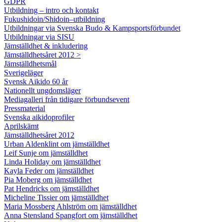
GDPR
Utbildning – intro och kontakt
Fukushidoin/Shidoin–utbildning
Utbildningar via Svenska Budo & Kampsportsförbundet
Utbildningar via SISU
Jämställdhet & inkludering
Jämställdhetsåret 2012 >
Jämställdhetsmål
Sverigeläger
Svensk Aikido 60 år
Nationellt ungdomsläger
Mediagalleri från tidigare förbundsevent
Pressmaterial
Svenska aikidoprofiler
Aprilskämt
Jämställdhetsåret 2012
Urban Aldenklint om jämställdhet
Leif Sunje om jämställdhet
Linda Holiday om jämställdhet
Kayla Feder om jämställdhet
Pia Moberg om jämställdhet
Pat Hendricks om jämställdhet
Micheline Tissier om jämställdhet
Maria Mossberg Ahlström om jämställdhet
Anna Stensland Spangfort om jämställdhet