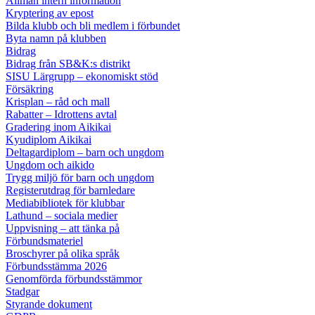
Allmän intern information
Kryptering av epost
Bilda klubb och bli medlem i förbundet
Byta namn på klubben
Bidrag
Bidrag från SB&K:s distrikt
SISU Lärgrupp – ekonomiskt stöd
Försäkring
Krisplan – råd och mall
Rabatter – Idrottens avtal
Gradering inom Aikikai
Kyudiplom Aikikai
Deltagardiplom – barn och ungdom
Ungdom och aikido
Trygg miljö för barn och ungdom
Registerutdrag för barnledare
Mediabibliotek för klubbar
Lathund – sociala medier
Uppvisning – att tänka på
Förbundsmateriel
Broschyrer på olika språk
Förbundsstämma 2026
Genomförda förbundsstämmor
Stadgar
Styrande dokument