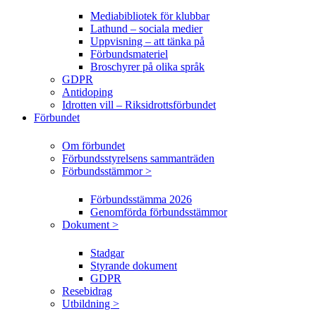
Mediabibliotek för klubbar
Lathund – sociala medier
Uppvisning – att tänka på
Förbundsmateriel
Broschyrer på olika språk
GDPR
Antidoping
Idrotten vill – Riksidrottsförbundet
Förbundet
Om förbundet
Förbundsstyrelsens sammanträden
Förbundsstämmor >
Förbundsstämma 2026
Genomförda förbundsstämmor
Dokument >
Stadgar
Styrande dokument
GDPR
Resebidrag
Utbildning >