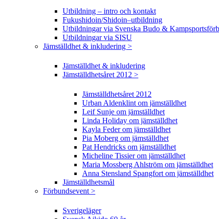
Utbildning – intro och kontakt
Fukushidoin/Shidoin–utbildning
Utbildningar via Svenska Budo & Kampsportsför
Utbildningar via SISU
Jämställdhet & inkludering >
Jämställdhet & inkludering
Jämställdhetsåret 2012 >
Jämställdhetsåret 2012
Urban Aldenklint om jämställdhet
Leif Sunje om jämställdhet
Linda Holiday om jämställdhet
Kayla Feder om jämställdhet
Pia Moberg om jämställdhet
Pat Hendricks om jämställdhet
Micheline Tissier om jämställdhet
Maria Mossberg Ahlström om jämställdhet
Anna Stensland Spangfort om jämställdhet
Jämställdhetsmål
Förbundsevent >
Sverigeläger