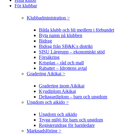
Hitta klubb
För klubbar
Klubbadministration >
Bilda klubb och bli medlem i förbundet
Byta namn på klubben
Bidrag
Bidrag från SB&K:s distrikt
SISU Lärgrupp – ekonomiskt stöd
Försäkring
Krisplan – råd och mall
Rabatter – Idrottens avtal
Gradering Aikikai >
Gradering inom Aikikai
Kyudiplom Aikikai
Deltagardiplom – barn och ungdom
Ungdom och aikido >
Ungdom och aikido
Trygg miljö för barn och ungdom
Registerutdrag för barnledare
Marknadsföring >