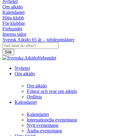
Nyheter
Om aikido
Kalendariet
Hitta klubb
För klubbar
Förbundet
Interna sidor
Svensk Aikido 65 år – jubileumsläger
Sök
Nyheter
Om aikido
Om aikido
Frågor och svar om aikido
Ordlista
Kalendariet
Kalendariet
Internationella evenemang
Nytt evenemang
Ändra evenemang