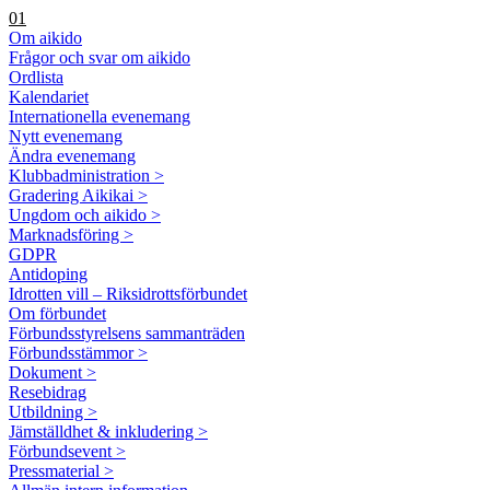
01
Om aikido
Frågor och svar om aikido
Ordlista
Kalendariet
Internationella evenemang
Nytt evenemang
Ändra evenemang
Klubbadministration >
Gradering Aikikai >
Ungdom och aikido >
Marknadsföring >
GDPR
Antidoping
Idrotten vill – Riksidrottsförbundet
Om förbundet
Förbundsstyrelsens sammanträden
Förbundsstämmor >
Dokument >
Resebidrag
Utbildning >
Jämställdhet & inkludering >
Förbundsevent >
Pressmaterial >