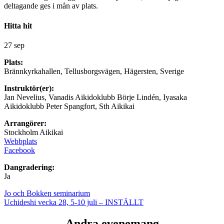
deltagande ges i mån av plats.
Hitta hit
27 sep
Plats:
Brännkyrkahallen, Tellusborgsvägen, Hägersten, Sverige
Instruktör(er):
Jan Nevelius, Vanadis Aikidoklubb Börje Lindén, Iyasaka
Aikidoklubb Peter Spangfort, Sth Aikikai
Arrangörer:
Stockholm Aikikai
Webbplats
Facebook
Dangradering:
Ja
Jo och Bokken seminarium
Uchideshi vecka 28, 5-10 juli – INSTÄLLT
Andra evenemang