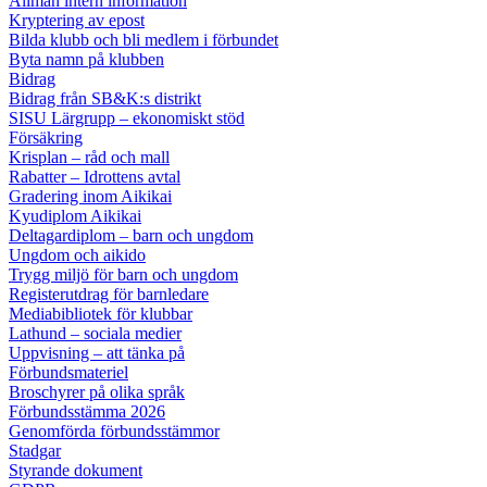
Allmän intern information
Kryptering av epost
Bilda klubb och bli medlem i förbundet
Byta namn på klubben
Bidrag
Bidrag från SB&K:s distrikt
SISU Lärgrupp – ekonomiskt stöd
Försäkring
Krisplan – råd och mall
Rabatter – Idrottens avtal
Gradering inom Aikikai
Kyudiplom Aikikai
Deltagardiplom – barn och ungdom
Ungdom och aikido
Trygg miljö för barn och ungdom
Registerutdrag för barnledare
Mediabibliotek för klubbar
Lathund – sociala medier
Uppvisning – att tänka på
Förbundsmateriel
Broschyrer på olika språk
Förbundsstämma 2026
Genomförda förbundsstämmor
Stadgar
Styrande dokument