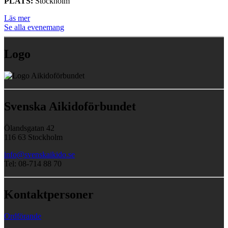
PLATS:
Stockholm
Läs mer
Se alla evenemang
Logo
Svenska Aikidoförbundet
Ölandsgatan 42
116 63 Stockholm
info@svenskaikido.se
Tel: 08-714 88 70
Kontaktpersoner
Ordförande