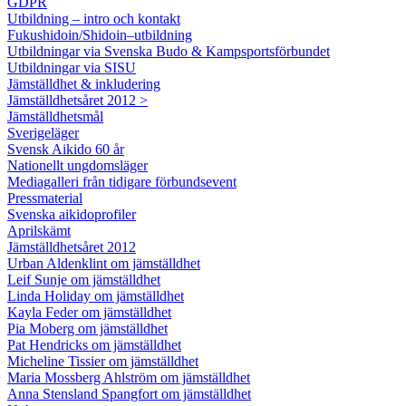
GDPR
Utbildning – intro och kontakt
Fukushidoin/Shidoin–utbildning
Utbildningar via Svenska Budo & Kampsportsförbundet
Utbildningar via SISU
Jämställdhet & inkludering
Jämställdhetsåret 2012 >
Jämställdhetsmål
Sverigeläger
Svensk Aikido 60 år
Nationellt ungdomsläger
Mediagalleri från tidigare förbundsevent
Pressmaterial
Svenska aikidoprofiler
Aprilskämt
Jämställdhetsåret 2012
Urban Aldenklint om jämställdhet
Leif Sunje om jämställdhet
Linda Holiday om jämställdhet
Kayla Feder om jämställdhet
Pia Moberg om jämställdhet
Pat Hendricks om jämställdhet
Micheline Tissier om jämställdhet
Maria Mossberg Ahlström om jämställdhet
Anna Stensland Spangfort om jämställdhet