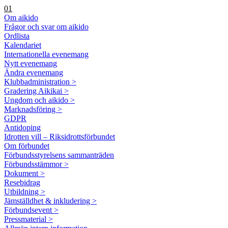
01
Om aikido
Frågor och svar om aikido
Ordlista
Kalendariet
Internationella evenemang
Nytt evenemang
Ändra evenemang
Klubbadministration >
Gradering Aikikai >
Ungdom och aikido >
Marknadsföring >
GDPR
Antidoping
Idrotten vill – Riksidrottsförbundet
Om förbundet
Förbundsstyrelsens sammanträden
Förbundsstämmor >
Dokument >
Resebidrag
Utbildning >
Jämställdhet & inkludering >
Förbundsevent >
Pressmaterial >