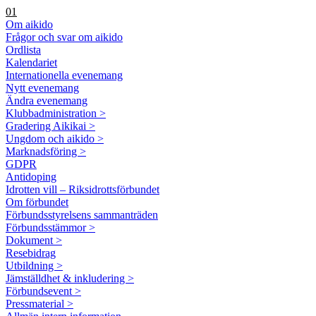
01
Om aikido
Frågor och svar om aikido
Ordlista
Kalendariet
Internationella evenemang
Nytt evenemang
Ändra evenemang
Klubbadministration >
Gradering Aikikai >
Ungdom och aikido >
Marknadsföring >
GDPR
Antidoping
Idrotten vill – Riksidrottsförbundet
Om förbundet
Förbundsstyrelsens sammanträden
Förbundsstämmor >
Dokument >
Resebidrag
Utbildning >
Jämställdhet & inkludering >
Förbundsevent >
Pressmaterial >