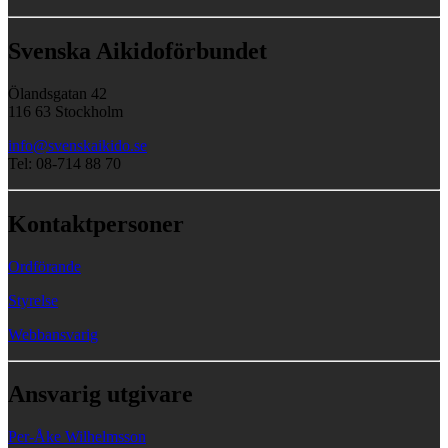
Svenska Aikidoförbundet
Ölandsgatan 42
116 63 Stockholm
info@svenskaikido.se
Tel: 08-714 88 70
Kontaktpersoner
Ordförande
Styrelse
Webbansvarig
Ansvarig utgivare
Per-Åke Wilhelmsson