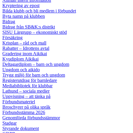
Allmän intern information
Kryptering av epost
Bilda klubb och bli medlem i förbundet
Byta namn på klubben
Bidrag
Bidrag från SB&K:s distrikt
SISU Lärgrupp – ekonomiskt stöd
Försäkring
Krisplan – råd och mall
Rabatter – Idrottens avtal
Gradering inom Aikikai
Kyudiplom Aikikai
Deltagardiplom – barn och ungdom
Ungdom och aikido
Trygg miljö för barn och ungdom
Registerutdrag för barnledare
Mediabibliotek för klubbar
Lathund – sociala medier
Uppvisning – att tänka på
Förbundsmateriel
Broschyrer på olika språk
Förbundsstämma 2026
Genomförda förbundsstämmor
Stadgar
Styrande dokument