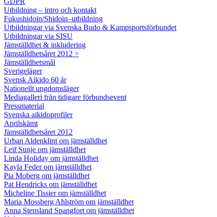
GDPR
Utbildning – intro och kontakt
Fukushidoin/Shidoin–utbildning
Utbildningar via Svenska Budo & Kampsportsförbundet
Utbildningar via SISU
Jämställdhet & inkludering
Jämställdhetsåret 2012 >
Jämställdhetsmål
Sverigeläger
Svensk Aikido 60 år
Nationellt ungdomsläger
Mediagalleri från tidigare förbundsevent
Pressmaterial
Svenska aikidoprofiler
Aprilskämt
Jämställdhetsåret 2012
Urban Aldenklint om jämställdhet
Leif Sunje om jämställdhet
Linda Holiday om jämställdhet
Kayla Feder om jämställdhet
Pia Moberg om jämställdhet
Pat Hendricks om jämställdhet
Micheline Tissier om jämställdhet
Maria Mossberg Ahlström om jämställdhet
Anna Stensland Spangfort om jämställdhet