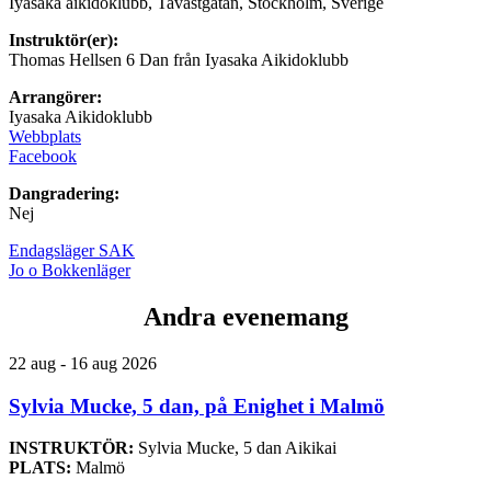
Iyasaka aikidoklubb, Tavastgatan, Stockholm, Sverige
Instruktör(er):
Thomas Hellsen 6 Dan från Iyasaka Aikidoklubb
Arrangörer:
Iyasaka Aikidoklubb
Webbplats
Facebook
Dangradering:
Nej
Endagsläger SAK
Jo o Bokkenläger
Andra evenemang
22 aug - 16 aug 2026
Sylvia Mucke, 5 dan, på Enighet i Malmö
INSTRUKTÖR:
Sylvia Mucke, 5 dan Aikikai
PLATS:
Malmö