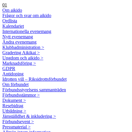
01
Om aikido
Frågor och svar om aikido
Ordlista
Kalendariet
Internationella evenemang
Nytt evenemang
Ändra evenemang
Klubbadministration >
Gradering Aikikai >
Ungdom och aikido >
Marknadsföring >
GDPR
Antidoping
Idrotten vill – Riksidrottsförbundet
Om förbundet
Förbundsstyrelsens sammanträden
Förbundsstämmor >
Dokument >
Resebidrag
Utbildning >
Jämställdhet & inkludering >
Förbundsevent >
Pressmaterial >