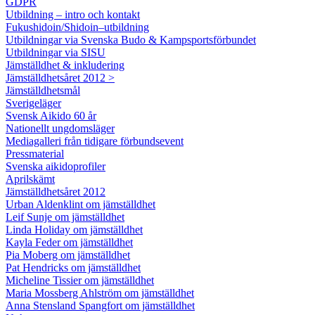
GDPR
Utbildning – intro och kontakt
Fukushidoin/Shidoin–utbildning
Utbildningar via Svenska Budo & Kampsportsförbundet
Utbildningar via SISU
Jämställdhet & inkludering
Jämställdhetsåret 2012 >
Jämställdhetsmål
Sverigeläger
Svensk Aikido 60 år
Nationellt ungdomsläger
Mediagalleri från tidigare förbundsevent
Pressmaterial
Svenska aikidoprofiler
Aprilskämt
Jämställdhetsåret 2012
Urban Aldenklint om jämställdhet
Leif Sunje om jämställdhet
Linda Holiday om jämställdhet
Kayla Feder om jämställdhet
Pia Moberg om jämställdhet
Pat Hendricks om jämställdhet
Micheline Tissier om jämställdhet
Maria Mossberg Ahlström om jämställdhet
Anna Stensland Spangfort om jämställdhet