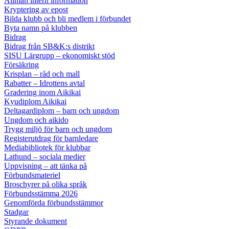
Allmän intern information
Kryptering av epost
Bilda klubb och bli medlem i förbundet
Byta namn på klubben
Bidrag
Bidrag från SB&K:s distrikt
SISU Lärgrupp – ekonomiskt stöd
Försäkring
Krisplan – råd och mall
Rabatter – Idrottens avtal
Gradering inom Aikikai
Kyudiplom Aikikai
Deltagardiplom – barn och ungdom
Ungdom och aikido
Trygg miljö för barn och ungdom
Registerutdrag för barnledare
Mediabibliotek för klubbar
Lathund – sociala medier
Uppvisning – att tänka på
Förbundsmateriel
Broschyrer på olika språk
Förbundsstämma 2026
Genomförda förbundsstämmor
Stadgar
Styrande dokument