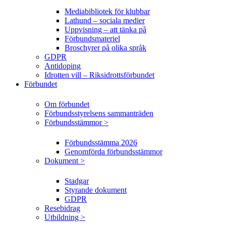
Mediabibliotek för klubbar
Lathund – sociala medier
Uppvisning – att tänka på
Förbundsmateriel
Broschyrer på olika språk
GDPR
Antidoping
Idrotten vill – Riksidrottsförbundet
Förbundet
Om förbundet
Förbundsstyrelsens sammanträden
Förbundsstämmor >
Förbundsstämma 2026
Genomförda förbundsstämmor
Dokument >
Stadgar
Styrande dokument
GDPR
Resebidrag
Utbildning >