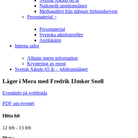
Svensk Aikido 60 år
Nationellt ungdomsläger
Mediagalleri från tidigare förbundsevent
Pressmaterial >
Pressmaterial
Svenska aikidoprofiler
Aprilskämt
Interna sidor
Allmän intern information
Kryptering av epost
Svensk Aikido 65 år – jubileumsläger
Läger i Mora med Fredrik IJmker Snell
Eventinfo på webbsida
PDF om eventet
Hitta hit
12 feb - 13 feb