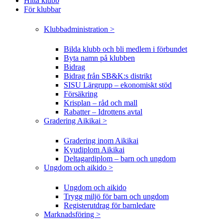
Hitta klubb
För klubbar
Klubbadministration >
Bilda klubb och bli medlem i förbundet
Byta namn på klubben
Bidrag
Bidrag från SB&K:s distrikt
SISU Lärgrupp – ekonomiskt stöd
Försäkring
Krisplan – råd och mall
Rabatter – Idrottens avtal
Gradering Aikikai >
Gradering inom Aikikai
Kyudiplom Aikikai
Deltagardiplom – barn och ungdom
Ungdom och aikido >
Ungdom och aikido
Trygg miljö för barn och ungdom
Registerutdrag för barnledare
Marknadsföring >