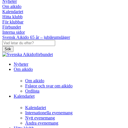
Nyheter
Om aikido
Kalendariet
Hitta klubb
För klubbar
Förbundet
Interna sidor
Svensk Aikido 65 år – jubileumsläger
Sök
Nyheter
Om aikido
Om aikido
Frågor och svar om aikido
Ordlista
Kalendariet
Kalendariet
Internationella evenemang
Nytt evenemang
Ändra evenemang