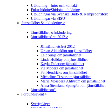
Utbildning – intro och kontakt
Fukushidoin/Shidoin–utbildning
Utbildningar via Svenska Budo & Kampsportsför
Utbildningar via SISU
Jämställdhet & inkludering >
Jämställdhet & inkludering
Jämställdhetsåret 2012 >
Jämställdhetsåret 2012
Urban Aldenklint om jämställdhet
Leif Sunje om jämställdhet
Linda Holiday om jämställdhet
Kayla Feder om jämställdhet
Pia Moberg om jämställdhet
Pat Hendricks om jämställdhet
Micheline Tissier om jämställdhet
Maria Mossberg Ahlström om jämställdhet
Anna Stensland Spangfort om jämställdhet
Jämställdhetsmål
Förbundsevent >
Sverigeläger