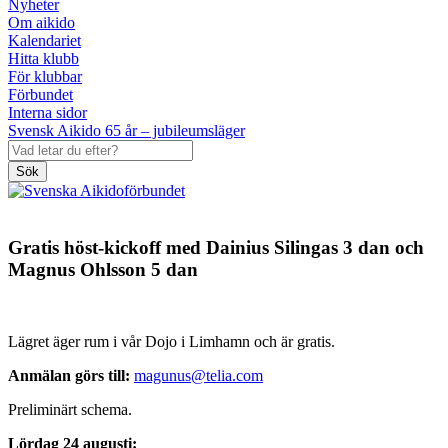
Nyheter
Om aikido
Kalendariet
Hitta klubb
För klubbar
Förbundet
Interna sidor
Svensk Aikido 65 år – jubileumsläger
Sök
Gratis höst-kickoff med Dainius Silingas 3 dan och
Magnus Ohlsson 5 dan
Lägret äger rum i vår Dojo i Limhamn och är gratis.
Anmälan görs till:
magunus@telia.com
Preliminärt schema.
Lördag 24 augusti: