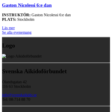
Gaston Nicolessi 6:e dan
INSTRUKTÖR:
Gaston Nicolessi 6:e dan
PLATS:
Stockholm
Läs mer
Se alla evenemang
Logo
Svenska Aikidoförbundet
Ölandsgatan 42
116 63 Stockholm
info@svenskaikido.se
Tel: 08-714 88 70