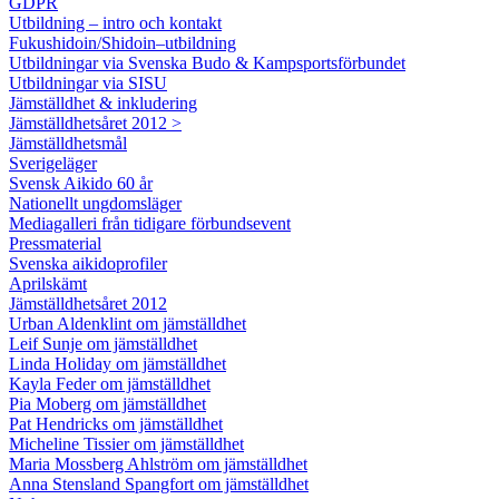
GDPR
Utbildning – intro och kontakt
Fukushidoin/Shidoin–utbildning
Utbildningar via Svenska Budo & Kampsportsförbundet
Utbildningar via SISU
Jämställdhet & inkludering
Jämställdhetsåret 2012 >
Jämställdhetsmål
Sverigeläger
Svensk Aikido 60 år
Nationellt ungdomsläger
Mediagalleri från tidigare förbundsevent
Pressmaterial
Svenska aikidoprofiler
Aprilskämt
Jämställdhetsåret 2012
Urban Aldenklint om jämställdhet
Leif Sunje om jämställdhet
Linda Holiday om jämställdhet
Kayla Feder om jämställdhet
Pia Moberg om jämställdhet
Pat Hendricks om jämställdhet
Micheline Tissier om jämställdhet
Maria Mossberg Ahlström om jämställdhet
Anna Stensland Spangfort om jämställdhet