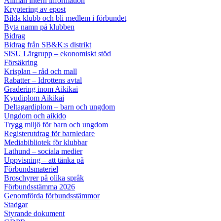
Allmän intern information
Kryptering av epost
Bilda klubb och bli medlem i förbundet
Byta namn på klubben
Bidrag
Bidrag från SB&K:s distrikt
SISU Lärgrupp – ekonomiskt stöd
Försäkring
Krisplan – råd och mall
Rabatter – Idrottens avtal
Gradering inom Aikikai
Kyudiplom Aikikai
Deltagardiplom – barn och ungdom
Ungdom och aikido
Trygg miljö för barn och ungdom
Registerutdrag för barnledare
Mediabibliotek för klubbar
Lathund – sociala medier
Uppvisning – att tänka på
Förbundsmateriel
Broschyrer på olika språk
Förbundsstämma 2026
Genomförda förbundsstämmor
Stadgar
Styrande dokument