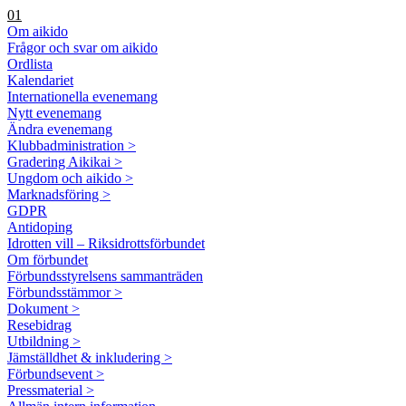
01
Om aikido
Frågor och svar om aikido
Ordlista
Kalendariet
Internationella evenemang
Nytt evenemang
Ändra evenemang
Klubbadministration >
Gradering Aikikai >
Ungdom och aikido >
Marknadsföring >
GDPR
Antidoping
Idrotten vill – Riksidrottsförbundet
Om förbundet
Förbundsstyrelsens sammanträden
Förbundsstämmor >
Dokument >
Resebidrag
Utbildning >
Jämställdhet & inkludering >
Förbundsevent >
Pressmaterial >