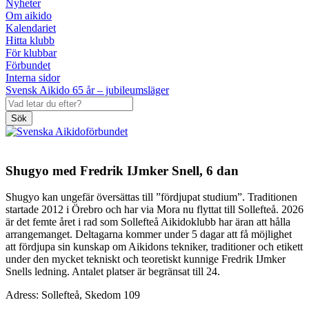
Nyheter
Om aikido
Kalendariet
Hitta klubb
För klubbar
Förbundet
Interna sidor
Svensk Aikido 65 år – jubileumsläger
Sök
Shugyo med Fredrik IJmker Snell, 6 dan
Shugyo kan ungefär översättas till ”fördjupat studium”. Traditionen
startade 2012 i Örebro och har via Mora nu flyttat till Sollefteå. 2026
är det femte året i rad som Sollefteå Aikidoklubb har äran att hålla
arrangemanget. Deltagarna kommer under 5 dagar att få möjlighet
att fördjupa sin kunskap om Aikidons tekniker, traditioner och etikett
under den mycket tekniskt och teoretiskt kunnige Fredrik IJmker
Snells ledning. Antalet platser är begränsat till 24.
Adress: Sollefteå, Skedom 109