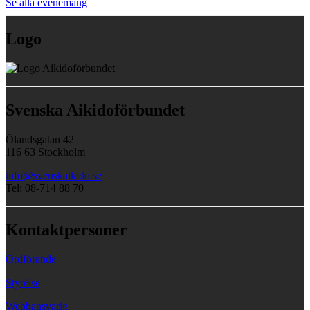
Se alla evenemang
Logo
Svenska Aikidoförbundet
Ölandsgatan 42
116 63 Stockholm
info@svenskaikido.se
Tel: 08-714 88 70
Kontaktpersoner
Ordförande
Styrelse
Webbansvarig