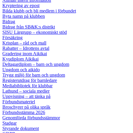
Allmän intern information
Kryptering av epost
Bilda klubb och bli medlem i förbundet
Byta namn på klubben
Bidrag
Bidrag från SB&K:s distrikt
SISU Lärgrupp – ekonomiskt stöd
Försäkring
Krisplan – råd och mall
Rabatter – Idrottens avtal
Gradering inom Aikikai
Kyudiplom Aikikai
Deltagardiplom – barn och ungdom
Ungdom och aikido
Trygg miljö för barn och ungdom
Registerutdrag för barnledare
Mediabibliotek för klubbar
Lathund – sociala medier
Uppvisning – att tänka på
Förbundsmateriel
Broschyrer på olika språk
Förbundsstämma 2026
Genomförda förbundsstämmor
Stadgar
Styrande dokument