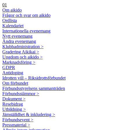
01
Om aikido
Frågor och svar om aikido
Ordlista
Kalendariet
Internationella evenemang
Nytt evenemang
Ändra evenemang
Klubbadministration >
Gradering Aikikai >
Ungdom och aikido >
Marknadsföring >
GDPR
Antidoping
Idrotten vill – Riksidrottsförbundet
Om förbundet
Förbundsstyrelsens sammanträden
Förbundsstämmor >
Dokument >
Resebidrag
Utbildning >
Jämställdhet & inkludering >
Förbundsevent >
Pressmaterial >