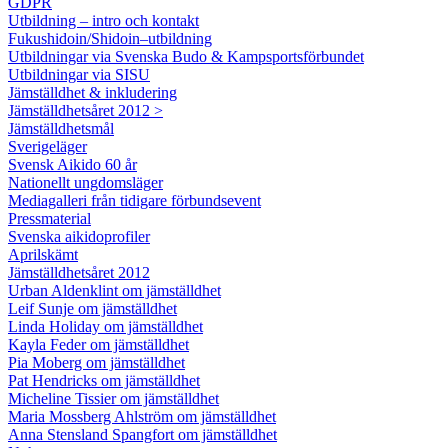
GDPR
Utbildning – intro och kontakt
Fukushidoin/Shidoin–utbildning
Utbildningar via Svenska Budo & Kampsportsförbundet
Utbildningar via SISU
Jämställdhet & inkludering
Jämställdhetsåret 2012 >
Jämställdhetsmål
Sverigeläger
Svensk Aikido 60 år
Nationellt ungdomsläger
Mediagalleri från tidigare förbundsevent
Pressmaterial
Svenska aikidoprofiler
Aprilskämt
Jämställdhetsåret 2012
Urban Aldenklint om jämställdhet
Leif Sunje om jämställdhet
Linda Holiday om jämställdhet
Kayla Feder om jämställdhet
Pia Moberg om jämställdhet
Pat Hendricks om jämställdhet
Micheline Tissier om jämställdhet
Maria Mossberg Ahlström om jämställdhet
Anna Stensland Spangfort om jämställdhet