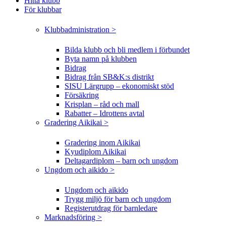
Hitta klubb
För klubbar
Klubbadministration >
Bilda klubb och bli medlem i förbundet
Byta namn på klubben
Bidrag
Bidrag från SB&K:s distrikt
SISU Lärgrupp – ekonomiskt stöd
Försäkring
Krisplan – råd och mall
Rabatter – Idrottens avtal
Gradering Aikikai >
Gradering inom Aikikai
Kyudiplom Aikikai
Deltagardiplom – barn och ungdom
Ungdom och aikido >
Ungdom och aikido
Trygg miljö för barn och ungdom
Registerutdrag för barnledare
Marknadsföring >