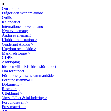
01
Om aikido
Frågor och svar om aikido
Ordlista
Kalendariet
Internationella evenemang
Nytt evenemang
Ändra evenemang
Klubbadministration >
Gradering Aikikai >
Ungdom och aikido >
Marknadsföring >
GDPR
Antidoping
Idrotten vill – Riksidrottsförbundet
Om förbundet
Förbundsstyrelsens sammanträden
Förbundsstämmor >
Dokument >
Resebidrag
Utbildning >
Jämställdhet & inkludering >
Förbundsevent >
Pressmaterial >