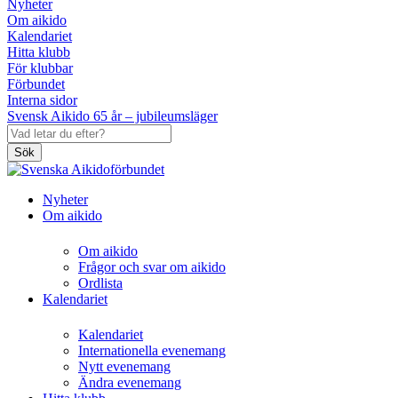
Nyheter
Om aikido
Kalendariet
Hitta klubb
För klubbar
Förbundet
Interna sidor
Svensk Aikido 65 år – jubileumsläger
Sök
Nyheter
Om aikido
Om aikido
Frågor och svar om aikido
Ordlista
Kalendariet
Kalendariet
Internationella evenemang
Nytt evenemang
Ändra evenemang