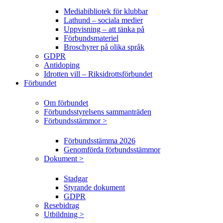
Mediabibliotek för klubbar
Lathund – sociala medier
Uppvisning – att tänka på
Förbundsmateriel
Broschyrer på olika språk
GDPR
Antidoping
Idrotten vill – Riksidrottsförbundet
Förbundet
Om förbundet
Förbundsstyrelsens sammanträden
Förbundsstämmor >
Förbundsstämma 2026
Genomförda förbundsstämmor
Dokument >
Stadgar
Styrande dokument
GDPR
Resebidrag
Utbildning >