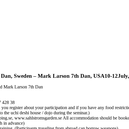
th Dan, Sweden – Mark Larson 7th Dan, USA10-12July
and Mark Larson 7th Dan
7 428 38
 register about your participation and if you have any food restriction
 the uchi deshi house / dojo during the seminar.)
.se, www.sahlstromsgarden.se All accommodation should be booked o
th in advance)
raining. (Participants traveling from abroad can borrow weapons).