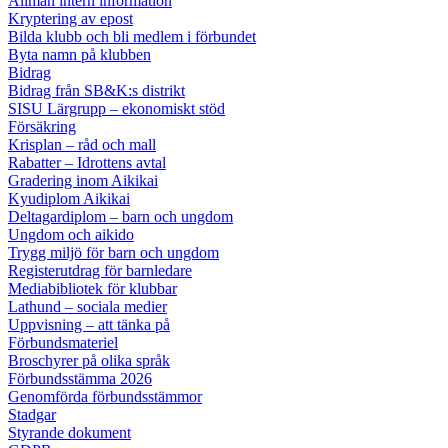
Allmän intern information
Kryptering av epost
Bilda klubb och bli medlem i förbundet
Byta namn på klubben
Bidrag
Bidrag från SB&K:s distrikt
SISU Lärgrupp – ekonomiskt stöd
Försäkring
Krisplan – råd och mall
Rabatter – Idrottens avtal
Gradering inom Aikikai
Kyudiplom Aikikai
Deltagardiplom – barn och ungdom
Ungdom och aikido
Trygg miljö för barn och ungdom
Registerutdrag för barnledare
Mediabibliotek för klubbar
Lathund – sociala medier
Uppvisning – att tänka på
Förbundsmateriel
Broschyrer på olika språk
Förbundsstämma 2026
Genomförda förbundsstämmor
Stadgar
Styrande dokument