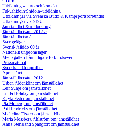
GDPR
Utbildning – intro och kontakt
Fukushidoin/Shidoin–utbildning
Utbildningar via Svenska Budo & Kampsportsförbundet
Utbildningar via SISU
Jämställdhet & inkludering
Jämställdhetsåret 2012 >
Jämställdhetsmål
Sverigeläger
Svensk Aikido 60 år
Nationellt ungdomsläger
Mediagalleri från tidigare förbundsevent
Pressmaterial
Svenska aikidoprofiler
Aprilskämt
Jämställdhetsåret 2012
Urban Aldenklint om jämställdhet
Leif Sunje om jämställdhet
Linda Holiday om jämställdhet
Kayla Feder om jämställdhet
Pia Moberg om jämställdhet
Pat Hendricks om jämställdhet
Micheline Tissier om jämställdhet
Maria Mossberg Ahlström om jämställdhet
Anna Stensland Spangfort om jämställdhet