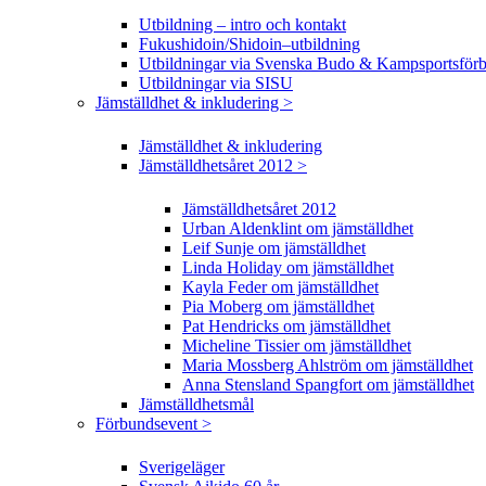
Utbildning – intro och kontakt
Fukushidoin/Shidoin–utbildning
Utbildningar via Svenska Budo & Kampsportsför
Utbildningar via SISU
Jämställdhet & inkludering >
Jämställdhet & inkludering
Jämställdhetsåret 2012 >
Jämställdhetsåret 2012
Urban Aldenklint om jämställdhet
Leif Sunje om jämställdhet
Linda Holiday om jämställdhet
Kayla Feder om jämställdhet
Pia Moberg om jämställdhet
Pat Hendricks om jämställdhet
Micheline Tissier om jämställdhet
Maria Mossberg Ahlström om jämställdhet
Anna Stensland Spangfort om jämställdhet
Jämställdhetsmål
Förbundsevent >
Sverigeläger