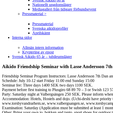
Svensk Aikido 60 år
Nationellt ungdomsläger
Mediagalleri från tidigare förbundsevent
Pressmaterial >
Pressmaterial
Svenska aikidoprofiler
Aprilskämt
Interna sidor
Allmän intern information
Kryptering av epost
Svensk Aikido 65 år – jubileumsläger
Aikido Friendship Seminar with Lasse Andersson 7
Friendship Seminar Program Instructors: Lasse Andersson 7th Dan 
Schedule: July 10-12 start Friday 11:00 end Sunday 15:00
Seminar fee: Three days 1400 SEK two days 1100 SEK.
Payment before first training to Plusgiro 68 89 70 – 3 or Swish 123 5
Party: Saturday night at Valbergsängen 250 SEK. Please inform when you
Accommodation: Hotels, Hostels and dojo. (Uchi-deshi have priority to
www.torsbyvandrarhem.se, www.valbergsangen.se, www.torsbycamping
Examination: Saturday (Application must be submitted at least 1 mon
Other: Bring your own jo, bokken and tanto, sport shoes for outdoor t