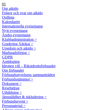
01
Om aikido
Frågor och svar om aikido
Ordlista
Kalendariet
Internationella evenemang
Nytt evenemang
Ändra evenemang
Klubbadministration >
Gradering Aikikai >
Ungdom och aikido >
Marknadsföring >
GDPR
Antidoping
Idrotten vill – Riksidrottsförbundet
Om förbundet
Förbundsstyrelsens sammanträden
Förbundsstämmor >
Dokument >
Resebidrag
Utbildning >
Jämställdhet & inkludering >
Förbundsevent >
Pressmaterial >