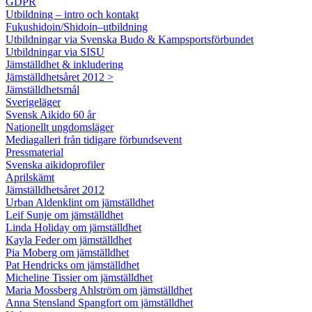
GDPR
Utbildning – intro och kontakt
Fukushidoin/Shidoin–utbildning
Utbildningar via Svenska Budo & Kampsportsförbundet
Utbildningar via SISU
Jämställdhet & inkludering
Jämställdhetsåret 2012 >
Jämställdhetsmål
Sverigeläger
Svensk Aikido 60 år
Nationellt ungdomsläger
Mediagalleri från tidigare förbundsevent
Pressmaterial
Svenska aikidoprofiler
Aprilskämt
Jämställdhetsåret 2012
Urban Aldenklint om jämställdhet
Leif Sunje om jämställdhet
Linda Holiday om jämställdhet
Kayla Feder om jämställdhet
Pia Moberg om jämställdhet
Pat Hendricks om jämställdhet
Micheline Tissier om jämställdhet
Maria Mossberg Ahlström om jämställdhet
Anna Stensland Spangfort om jämställdhet