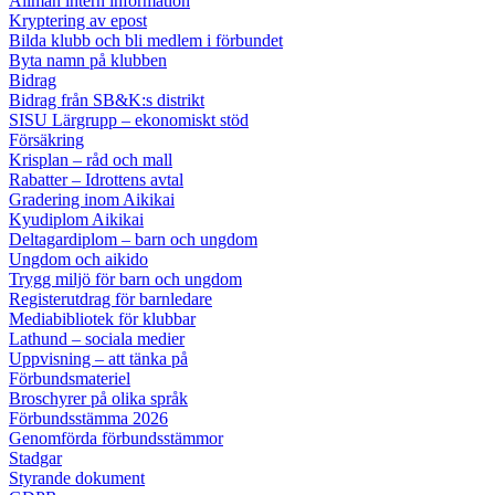
Allmän intern information
Kryptering av epost
Bilda klubb och bli medlem i förbundet
Byta namn på klubben
Bidrag
Bidrag från SB&K:s distrikt
SISU Lärgrupp – ekonomiskt stöd
Försäkring
Krisplan – råd och mall
Rabatter – Idrottens avtal
Gradering inom Aikikai
Kyudiplom Aikikai
Deltagardiplom – barn och ungdom
Ungdom och aikido
Trygg miljö för barn och ungdom
Registerutdrag för barnledare
Mediabibliotek för klubbar
Lathund – sociala medier
Uppvisning – att tänka på
Förbundsmateriel
Broschyrer på olika språk
Förbundsstämma 2026
Genomförda förbundsstämmor
Stadgar
Styrande dokument