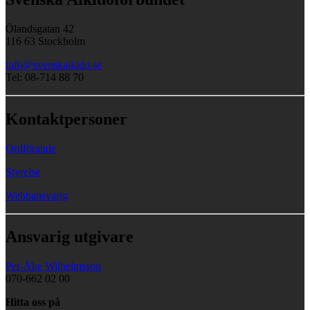
Ölandsgatan 42
116 63 Stockholm
info@svenskaikido.se
Tel: 08-714 88 70
Kontaktpersoner
Ordförande
Styrelse
Webbansvarig
Ansvarig utgivare
Per-Åke Wilhelmsson
070-662 02 00
Hitta oss på