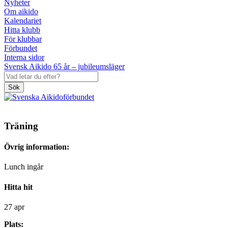
Nyheter
Om aikido
Kalendariet
Hitta klubb
För klubbar
Förbundet
Interna sidor
Svensk Aikido 65 år – jubileumsläger
Sök
Träning
Övrig information:
Lunch ingår
Hitta hit
27 apr
Plats: