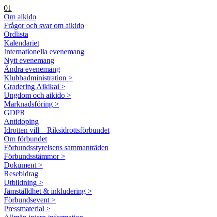
01
Om aikido
Frågor och svar om aikido
Ordlista
Kalendariet
Internationella evenemang
Nytt evenemang
Ändra evenemang
Klubbadministration >
Gradering Aikikai >
Ungdom och aikido >
Marknadsföring >
GDPR
Antidoping
Idrotten vill – Riksidrottsförbundet
Om förbundet
Förbundsstyrelsens sammanträden
Förbundsstämmor >
Dokument >
Resebidrag
Utbildning >
Jämställdhet & inkludering >
Förbundsevent >
Pressmaterial >