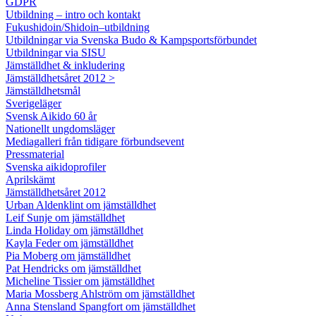
GDPR
Utbildning – intro och kontakt
Fukushidoin/Shidoin–utbildning
Utbildningar via Svenska Budo & Kampsportsförbundet
Utbildningar via SISU
Jämställdhet & inkludering
Jämställdhetsåret 2012 >
Jämställdhetsmål
Sverigeläger
Svensk Aikido 60 år
Nationellt ungdomsläger
Mediagalleri från tidigare förbundsevent
Pressmaterial
Svenska aikidoprofiler
Aprilskämt
Jämställdhetsåret 2012
Urban Aldenklint om jämställdhet
Leif Sunje om jämställdhet
Linda Holiday om jämställdhet
Kayla Feder om jämställdhet
Pia Moberg om jämställdhet
Pat Hendricks om jämställdhet
Micheline Tissier om jämställdhet
Maria Mossberg Ahlström om jämställdhet
Anna Stensland Spangfort om jämställdhet