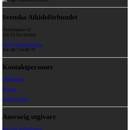
Svenska Aikidoförbundet
Ölandsgatan 42
116 63 Stockholm
info@svenskaikido.se
Tel: 08-714 88 70
Kontaktpersoner
Ordförande
Styrelse
Webbansvarig
Ansvarig utgivare
Per-Åke Wilhelmsson