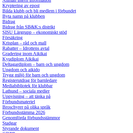
Allmän intern information
Kryptering av epost
Bilda klubb och bli medlem i förbundet
Byta namn på klubben
Bidrag
Bidrag från SB&K:s distrikt
SISU Lärgrupp – ekonomiskt stöd
Försäkring
Krisplan – råd och mall
Rabatter – Idrottens avtal
Gradering inom Aikikai
Kyudiplom Aikikai
Deltagardiplom – barn och ungdom
Ungdom och aikido
Trygg miljö för barn och ungdom
Registerutdrag för barnledare
Mediabibliotek för klubbar
Lathund – sociala medier
Uppvisning – att tänka på
Förbundsmateriel
Broschyrer på olika språk
Förbundsstämma 2026
Genomförda förbundsstämmor
Stadgar
Styrande dokument