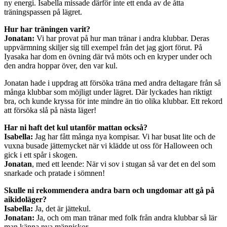
ny energi. Isabella missade därför inte ett enda av de åtta
träningspassen på lägret.
Hur har träningen varit?
Jonatan:
Vi har provat på hur man tränar i andra klubbar. Deras
uppvärmning skiljer sig till exempel från det jag gjort förut. På
Iyasaka har dom en övning där två möts och en kryper under och
den andra hoppar över, den var kul.
Jonatan hade i uppdrag att försöka träna med andra deltagare från så
många klubbar som möjligt under lägret. Där lyckades han riktigt
bra, och kunde kryssa för inte mindre än tio olika klubbar. Ett rekord
att försöka slå på nästa läger!
Har ni haft det kul utanför mattan också?
Isabella:
Jag har fått många nya kompisar. Vi har busat lite och de
vuxna busade jättemycket när vi klädde ut oss för Halloween och
gick i ett spår i skogen.
Jonatan
, med ett leende: När vi sov i stugan så var det en del som
snarkade och pratade i sömnen!
Skulle ni rekommendera andra barn och ungdomar att gå på
aikidoläger?
Isabella:
Ja, det är jättekul.
Jonatan:
Ja, och om man tränar med folk från andra klubbar så lär
man känna nya människor.