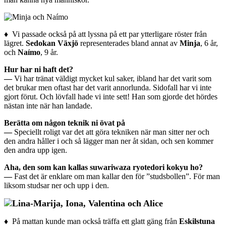
♦ Vi passade också på att lyssna på ett par ytterligare röster från
lägret.
Sedokan Växjö
representerades bland annat av
Minja
, 6 år,
och
Naímo
, 9 år.
Hur har ni haft det?
—
Vi har tränat väldigt mycket kul saker, ibland har det varit som
det brukar men oftast har det varit annorlunda. Sidofall har vi inte
gjort förut. Och lövfall hade vi inte sett! Han som gjorde det hördes
nästan inte när han landade.
Berätta om någon teknik ni övat på
—
Speciellt roligt var det att göra tekniken när man sitter ner och
den andra håller i och så lägger man ner åt sidan, och sen kommer
den andra upp igen.
Aha, den som kan kallas suwariwaza ryotedori kokyu ho?
—
Fast det är enklare om man kallar den för ”studsbollen”. För man
liksom studsar ner och upp i den.
♦
På mattan kunde man också träffa ett glatt gäng från
Eskilstuna