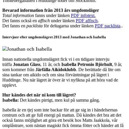
Tomtebergahallen i Huddinge söder om Stockholm.
Bevarad information från 2013 års ungdomsläger
Total information
fanns under länken
PDF infotext.
Det fanns också en
affisch
under länken
PDF affisch
.
Det fanns en
packlista
för deltagarna under länken
PDF packlista
..
Intervjuer efter ungdomslägret 2013 med Jonathan och Isabella
Innan nationella ungdomslägret fick vi i en tidigare intervju
träffa
Jonatan Glass
, 11 år, och
Isabella Petronio Björhult
, 9 år,
som kommer från
Järfälla Aikidoklubb
. De berättade då lite om
sina tankar om aikido och om sina förväntningar på lägret i
Huddinge. Nu när lägret är över är vi nyfikna på att höra vad de
upplevt.
Hur kändes det när ni kom till lägret?
Isabella:
Det kändes pirrigt, men kul på samma gång.
Isabella är en tjej som inte backar för att ge sig in i händelsernas
centrum och att ge full energi på mattan. Då kändes det bra att det
också fanns möjlighet att göra ett besök hos Matts Jaakkola, vår
omplåstrare, som nästan magiskt fick ömma fötter och händer att få