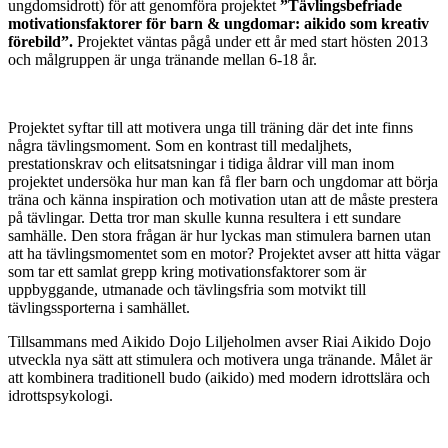
ungdomsidrott) för att genomföra projektet
”Tävlingsbefriade
motivationsfaktorer för barn & ungdomar: aikido som kreativ
förebild”.
Projektet väntas pågå under ett år med start hösten 2013
och målgruppen är unga tränande mellan 6-18 år.
Projektet syftar till att motivera unga till träning där det inte finns
några tävlingsmoment. Som en kontrast till medaljhets,
prestationskrav och elitsatsningar i tidiga åldrar vill man inom
projektet undersöka hur man kan få fler barn och ungdomar att börja
träna och känna inspiration och motivation utan att de måste prestera
på tävlingar. Detta tror man skulle kunna resultera i ett sundare
samhälle. Den stora frågan är hur lyckas man stimulera barnen utan
att ha tävlingsmomentet som en motor? Projektet avser att hitta vägar
som tar ett samlat grepp kring motivationsfaktorer som är
uppbyggande, utmanade och tävlingsfria som motvikt till
tävlingssporterna i samhället.
Tillsammans med Aikido Dojo Liljeholmen avser Riai Aikido Dojo
utveckla nya sätt att stimulera och motivera unga tränande. Målet är
att kombinera traditionell budo (aikido) med modern idrottslära och
idrottspsykologi.