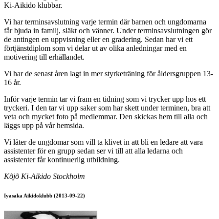
Ki-Aikido klubbar.
Vi har terminsavslutning varje termin där barnen och ungdomarna
får bjuda in familj, släkt och vänner. Under terminsavslutningen gör
de antingen en uppvisning eller en gradering. Sedan har vi ett
förtjänstdiplom som vi delar ut av olika anledningar med en
motivering till erhållandet.
Vi har de senast åren lagt in mer styrketräning för åldersgruppen 13-
16 år.
Inför varje termin tar vi fram en tidning som vi trycker upp hos ett
tryckeri. I den tar vi upp saker som har skett under terminen, bra att
veta och mycket foto på medlemmar. Den skickas hem till alla och
läggs upp på vår hemsida.
Vi låter de ungdomar som vill ta klivet in att bli en ledare att vara
assistenter för en grupp sedan ser vi till att alla ledarna och
assistenter får kontinuerlig utbildning.
Kõjõ Ki-Aikido Stockholm
Iyasaka Aikidoklubb (2013-09-22)