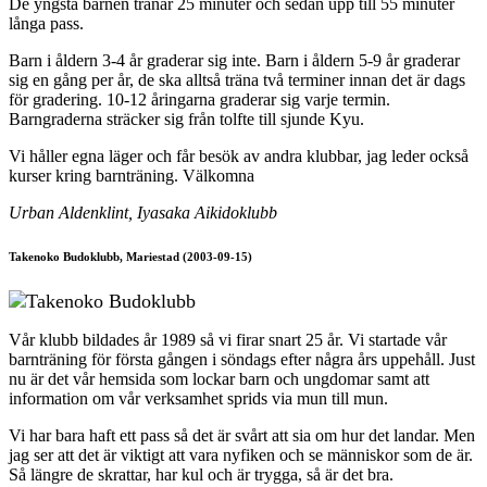
De yngsta barnen tränar 25 minuter och sedan upp till 55 minuter
långa pass.
Barn i åldern 3-4 år graderar sig inte. Barn i åldern 5-9 år graderar
sig en gång per år, de ska alltså träna två terminer innan det är dags
för gradering. 10-12 åringarna graderar sig varje termin.
Barngraderna sträcker sig från tolfte till sjunde Kyu.
Vi håller egna läger och får besök av andra klubbar, jag leder också
kurser kring barnträning. Välkomna
Urban Aldenklint, Iyasaka Aikidoklubb
Takenoko Budoklubb, Mariestad (2003-09-15)
Vår klubb bildades år 1989 så vi firar snart 25 år. Vi startade vår
barnträning för första gången i söndags efter några års uppehåll. Just
nu är det vår hemsida som lockar barn och ungdomar samt att
information om vår verksamhet sprids via mun till mun.
Vi har bara haft ett pass så det är svårt att sia om hur det landar. Men
jag ser att det är viktigt att vara nyfiken och se människor som de är.
Så längre de skrattar, har kul och är trygga, så är det bra.