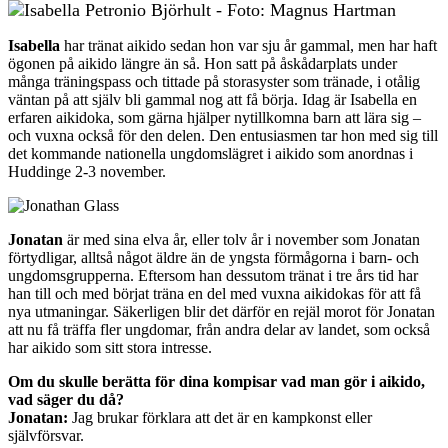
Isabella
har tränat aikido sedan hon var sju år gammal, men har haft
ögonen på aikido längre än så. Hon satt på åskådarplats under
många träningspass och tittade på storasyster som tränade, i otålig
väntan på att själv bli gammal nog att få börja. Idag är Isabella en
erfaren aikidoka, som gärna hjälper nytillkomna barn att lära sig –
och vuxna också för den delen. Den entusiasmen tar hon med sig till
det kommande nationella ungdomslägret i aikido som anordnas i
Huddinge 2-3 november.
Jonatan
är med sina elva år, eller tolv år i november som Jonatan
förtydligar, alltså något äldre än de yngsta förmågorna i barn- och
ungdomsgrupperna. Eftersom han dessutom tränat i tre års tid har
han till och med börjat träna en del med vuxna aikidokas för att få
nya utmaningar. Säkerligen blir det därför en rejäl morot för Jonatan
att nu få träffa fler ungdomar, från andra delar av landet, som också
har aikido som sitt stora intresse.
Om du skulle berätta för dina kompisar vad man gör i aikido,
vad säger du då?
Jonatan:
Jag brukar förklara att det är en kampkonst eller
självförsvar.