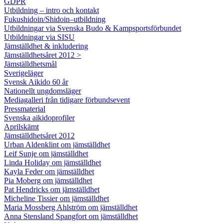
GDPR
Utbildning – intro och kontakt
Fukushidoin/Shidoin–utbildning
Utbildningar via Svenska Budo & Kampsportsförbundet
Utbildningar via SISU
Jämställdhet & inkludering
Jämställdhetsåret 2012 >
Jämställdhetsmål
Sverigeläger
Svensk Aikido 60 år
Nationellt ungdomsläger
Mediagalleri från tidigare förbundsevent
Pressmaterial
Svenska aikidoprofiler
Aprilskämt
Jämställdhetsåret 2012
Urban Aldenklint om jämställdhet
Leif Sunje om jämställdhet
Linda Holiday om jämställdhet
Kayla Feder om jämställdhet
Pia Moberg om jämställdhet
Pat Hendricks om jämställdhet
Micheline Tissier om jämställdhet
Maria Mossberg Ahlström om jämställdhet
Anna Stensland Spangfort om jämställdhet