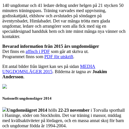
140 ungdomar och 41 ledare deltog under helgen på 21 stycken 50
minuters träningspass. Träning varvades med uppvisning,
godisskattjakt, eldshow och avslutades på söndagen på
äventyrsbadet, Himlabadet. Det var många trötta men glada
ungdomar, ledare och arrangörer som alla fick med sig en
specialdesignad handduk hem och inte minst många nya vänner och
kontakter.
Bevarad information från 2015 års ungdomsläger
Det finns en
affisch i PDF
som går att skriva ut.
Programmet finns som
PDF för utskrift
.
Ett antal bilder från lägret kan ses på sidan
MEDIA
UNGDOMSLÄGER 2015
. Bilderna är tagna av
Joakim
Andersson
.
Nationellt ungdomsläger 2014
Ungdomslägret 2014
hölls
22-23 november
i Torvalla sporthall
i Haninge, söder om Stockholm. Det var träning i massor, middag
med kvällsaktiviteter på lördagen, och en massa annat skoj för barn
och ungdomar födda år 1994-2004.