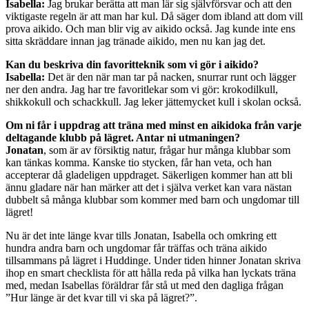
Isabella:
Jag brukar berätta att man lär sig självförsvar och att den
viktigaste regeln är att man har kul. Då säger dom ibland att dom vill
prova aikido. Och man blir vig av aikido också. Jag kunde inte ens
sitta skräddare innan jag tränade aikido, men nu kan jag det.
Kan du beskriva din favoritteknik som vi gör i aikido?
Isabella:
Det är den när man tar på nacken, snurrar runt och lägger
ner den andra. Jag har tre favoritlekar som vi gör: krokodilkull,
shikkokull och schackkull. Jag leker jättemycket kull i skolan också.
Om ni får i uppdrag att träna med minst en aikidoka från varje
deltagande klubb på lägret. Antar ni utmaningen?
Jonatan
, som är av försiktig natur, frågar hur många klubbar som
kan tänkas komma. Kanske tio stycken, får han veta, och han
accepterar då gladeligen uppdraget. Säkerligen kommer han att bli
ännu gladare när han märker att det i själva verket kan vara nästan
dubbelt så många klubbar som kommer med barn och ungdomar till
lägret!
Nu är det inte länge kvar tills Jonatan, Isabella och omkring ett
hundra andra barn och ungdomar får träffas och träna aikido
tillsammans på lägret i Huddinge. Under tiden hinner Jonatan skriva
ihop en smart checklista för att hålla reda på vilka han lyckats träna
med, medan Isabellas föräldrar får stå ut med den dagliga frågan
”Hur länge är det kvar till vi ska på lägret?”.