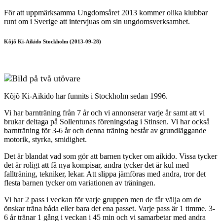
För att uppmärksamma Ungdomsåret 2013 kommer olika klubbar
runt om i Sverige att intervjuas om sin ungdomsverksamhet.
Kõjõ Ki-Aikido Stockholm (2013-09-28)
Kõjõ Ki-Aikido har funnits i Stockholm sedan 1996.
Vi har barnträning från 7 år och vi annonserar varje år samt att vi
brukar deltaga på Sollentunas föreningsdag i Stinsen. Vi har också
barnträning för 3-6 år och denna träning består av grundläggande
motorik, styrka, smidighet.
Det är blandat vad som gör att barnen tycker om aikido. Vissa tycker
det är roligt att få nya kompisar, andra tycker det är kul med
fallträning, tekniker, lekar. Att slippa jämföras med andra, tror det
flesta barnen tycker om variationen av träningen.
Vi har 2 pass i veckan för varje gruppen men de får välja om de
önskar träna båda eller bara det ena passet. Varje pass är 1 timme. 3-
6 år tränar 1 gång i veckan i 45 min och vi samarbetar med andra