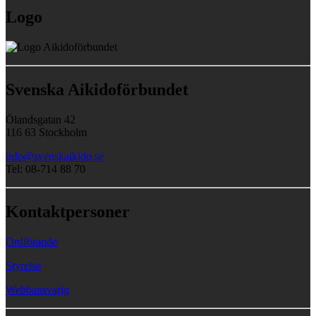
Logo
Svenska Aikidoförbundet
Ölandsgatan 42
116 63 Stockholm
info@svenskaikido.se
Tel: 08-714 88 70
Kontaktpersoner
Ordförande
Styrelse
Webbansvarig