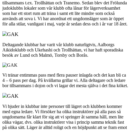
tillsammans t.ex. Trollhättan och Tranemo. Sedan blev det Frölunda
judoklubbs lokaler som vår klubb ofta lånar för lägerverksamhet
som har ett stort rum att träna i samt ett lite mindre som också
används att sova i. Vi har anordnat ett ungdomsläger som är öppet
för alla stilar, vanligast i maj, varje år sedan dess och i år var 18 året.
Deltagande klubbar har varit vår klubb naturligtvis, Aalborgs
Aikidoklubb och Ukehashi och Trollhättan, vi har haft sporadiska
besök av Lund och Malmö, Torsby och Borås.
Vi tränar entimmas pass med flera pauser inlagda och det kan bli ca
4 – 6 pass per dag. På kvällarna grillar vi. Alla deltagare och ledare
bor tillsammans i dojon och vi lagar det mesta själva i det fina köket.
Vi bjuder in klubbar inte personer till lägret och klubben kommer
med egna ledare. Vi försöker ha olika instruktörer på alla pass så
ungdomarna får klart för sig att vi springer åt samma håll, men lite
olika vägar, dvs. olika instruktörer visa i princip samma teknik fast
på olika sätt. Läger är alltid roligt och en höjdpunkt att se fram emot