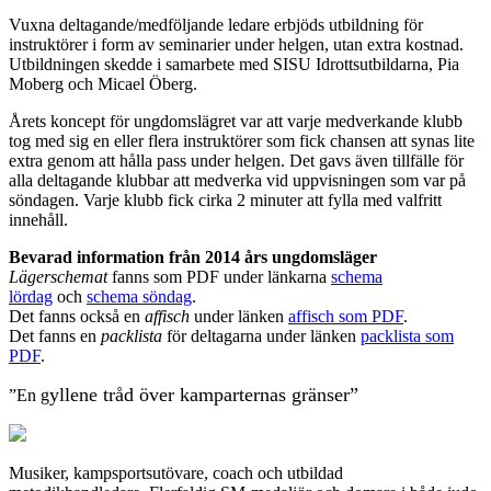
Vuxna deltagande/medföljande ledare erbjöds utbildning för
instruktörer i form av seminarier under helgen, utan extra kostnad.
Utbildningen skedde i samarbete med SISU Idrottsutbildarna, Pia
Moberg och Micael Öberg.
Årets koncept för ungdomslägret var att varje medverkande klubb
tog med sig en eller flera instruktörer som fick chansen att synas lite
extra genom att hålla pass under helgen. Det gavs även tillfälle för
alla deltagande klubbar att medverka vid uppvisningen som var på
söndagen. Varje klubb fick cirka 2 minuter att fylla med valfritt
innehåll.
Bevarad information från 2014 års ungdomsläger
Lägerschemat
fanns som PDF under länkarna
schema
lördag
och
schema söndag
.
Det fanns också en
affisch
under länken
affisch som PDF
.
Det fanns en
packlista
för deltagarna under länken
packlista som
PDF
.
yllene tråd över kamparternas gränser”
”En g
Musiker, kampsportsutövare, coach och utbildad