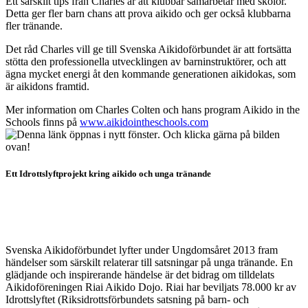
Ett särskilt tips från Charles är att klubbar samarbetar med skolor.
Detta ger fler barn chans att prova aikido och ger också klubbarna
fler tränande.
Det råd Charles vill ge till Svenska Aikidoförbundet är att fortsätta
stötta den professionella utvecklingen av barninstruktörer, och att
ägna mycket energi åt den kommande generationen aikidokas, som
är aikidons framtid.
Mer information om Charles Colten och hans program Aikido in the
Schools finns på
www.aikidointheschools.com
. Och klicka gärna på bilden
ovan!
Ett Idrottslyftprojekt kring aikido och unga tränande
Svenska Aikidoförbundet lyfter under Ungdomsåret 2013 fram
händelser som särskilt relaterar till satsningar på unga tränande. En
glädjande och inspirerande händelse är det bidrag om tilldelats
Aikidoföreningen Riai Aikido Dojo. Riai har beviljats 78.000 kr av
Idrottslyftet (Riksidrottsförbundets satsning på barn- och