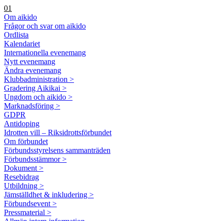
01
Om aikido
Frågor och svar om aikido
Ordlista
Kalendariet
Internationella evenemang
Nytt evenemang
Ändra evenemang
Klubbadministration >
Gradering Aikikai >
Ungdom och aikido >
Marknadsföring >
GDPR
Antidoping
Idrotten vill – Riksidrottsförbundet
Om förbundet
Förbundsstyrelsens sammanträden
Förbundsstämmor >
Dokument >
Resebidrag
Utbildning >
Jämställdhet & inkludering >
Förbundsevent >
Pressmaterial >