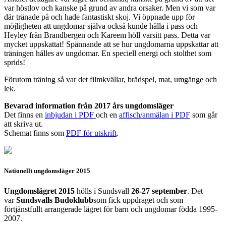
var höstlov och kanske på grund av andra orsaker. Men vi som var
där tränade på och hade fantastiskt skoj. Vi öppnade upp för
möjligheten att ungdomar själva också kunde hålla i pass och
Heyley från Brandbergen och Kareem höll varsitt pass. Detta var
mycket uppskattat! Spännande att se hur ungdomarna uppskattar att
träningen hålles av ungdomar. En speciell energi och stolthet som
sprids!
Förutom träning så var det filmkvällar, brädspel, mat, umgänge och
lek.
Bevarad information från 2017 års ungdomsläger
Det finns en
inbjudan i PDF
och en
affisch/anmälan i PDF
som går
att skriva ut.
Schemat finns som
PDF för utskrift
.
Nationellt ungdomsläger 2015
Ungdomslägret 2015
hölls i Sundsvall
26-27 september
. Det
var
Sundsvalls Budoklubb
som fick uppdraget och som
förtjänstfullt arrangerade lägret för barn och ungdomar födda 1995-
2007.