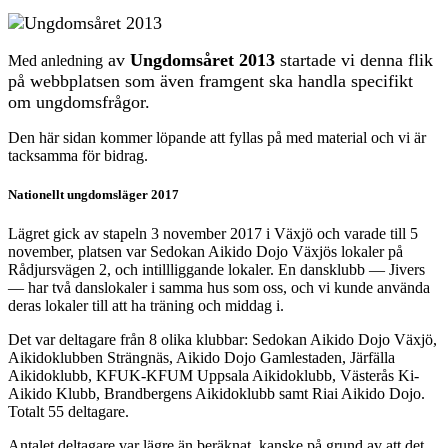
av
U
ngdomsåret 2013
startade vi denna flik
Med anledning
på webbplatsen som även framgent ska handla specifikt
om ungdomsfrågor.
Den här sidan kommer löpande att fyllas på med material och vi är
tacksamma för bidrag.
Nationellt ungdomsläger 2017
Lägret gick av stapeln 3 november 2017 i Växjö och varade till 5
november, platsen var Sedokan Aikido Dojo Växjös lokaler på
Rådjursvägen 2, och intillliggande lokaler. En dansklubb — Jivers
— har två danslokaler i samma hus som oss, och vi kunde använda
deras lokaler till att ha träning och middag i.
Det var deltagare från 8 olika klubbar: Sedokan Aikido Dojo Växjö,
Aikidoklubben Strängnäs, Aikido Dojo Gamlestaden, Järfälla
Aikidoklubb, KFUK-KFUM Uppsala Aikidoklubb, Västerås Ki-
Aikido Klubb, Brandbergens Aikidoklubb samt Riai Aikido Dojo.
Totalt 55 deltagare.
Antalet deltagare var lägre än beräknat, kanske på grund av att det