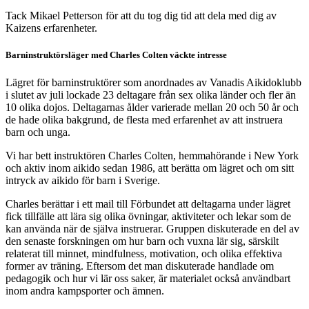
Tack Mikael Petterson för att du tog dig tid att dela med dig av
Kaizens erfarenheter.
Barninstruktörsläger med Charles Colten väckte intresse
Lägret för barninstruktörer som anordnades av Vanadis Aikidoklubb
i slutet av juli lockade 23 deltagare från sex olika länder och fler än
10 olika dojos. Deltagarnas ålder varierade mellan 20 och 50 år och
de hade olika bakgrund, de flesta med erfarenhet av att instruera
barn och unga.
Vi har bett instruktören Charles Colten, hemmahörande i New York
och aktiv inom aikido sedan 1986, att berätta om lägret och om sitt
intryck av aikido för barn i Sverige.
Charles berättar i ett mail till Förbundet att deltagarna under lägret
fick tillfälle att lära sig olika övningar, aktiviteter och lekar som de
kan använda när de själva instruerar. Gruppen diskuterade en del av
den senaste forskningen om hur barn och vuxna lär sig, särskilt
relaterat till minnet, mindfulness, motivation, och olika effektiva
former av träning. Eftersom det man diskuterade handlade om
pedagogik och hur vi lär oss saker, är materialet också användbart
inom andra kampsporter och ämnen.