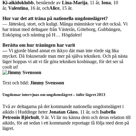
Ki-aikidoklubb
, bestående av
Lina-Marija
, 11 år,
Iona
, 10
år,
Valentina
, 16 år, och
Alice
, 15 år.
Hur var det att träna på nationella ungdomslägret?
— Jätteskoj, stort, och kuligt. Många människor var det också. Vi
har tränat med deltagare från Västerås, Göteborg, Gubbängen,
Enköping och nånting på H… Högdalen!
Berätta om hur träningen har varit
—
Vi gjorde bland annat en ikkyo där man inte rörde sig lika
mycket. Då fokuserade man mer på själva tekniken. Och på nästa
läger hoppas vi att vi får göra tekniken koshinage, för det ser så
coolt ut!
Text och bild:
Jimmy Svensson
Ungdomar intervjuas om ungdomslägret – inför lägret 2013
Två av deltagarna på det kommande nationella ungdomslägret i
aikido i Huddinge heter
Jonatan Glass
, 11 år, och
Isabella
Petronio Björhult
, 9 år. Vi lär nu känna dem och deras relation till
aikido, för att sedan i ett kommande reportage få följa med dem på
lägret.