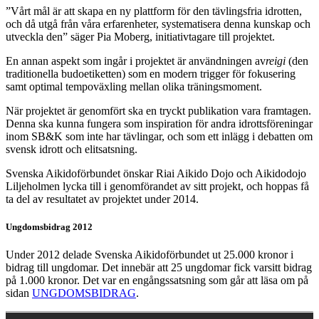
”Vårt mål är att skapa en ny plattform för den tävlingsfria idrotten,
och då utgå från våra erfarenheter, systematisera denna kunskap och
utveckla den” säger Pia Moberg, initiativtagare till projektet.
En annan aspekt som ingår i projektet är användningen av
reigi
(den
traditionella budoetiketten) som en modern trigger för fokusering
samt optimal tempoväxling mellan olika träningsmoment.
När projektet är genomfört ska en tryckt publikation vara framtagen.
Denna ska kunna fungera som inspiration för andra idrottsföreningar
inom SB&K som inte har tävlingar, och som ett inlägg i debatten om
svensk idrott och elitsatsning.
Svenska Aikidoförbundet önskar Riai Aikido Dojo och Aikidodojo
Liljeholmen lycka till i genomförandet av sitt projekt, och hoppas få
ta del av resultatet av projektet under 2014.
Ungdomsbidrag 2012
Under 2012 delade Svenska Aikidoförbundet ut 25.000 kronor i
bidrag till ungdomar. Det innebär att 25 ungdomar fick varsitt bidrag
på 1.000 kronor. Det var en engångssatsning som går att läsa om på
sidan
UNGDOMSBIDRAG
.