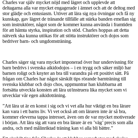
Charles var själv mycket nöjd med lägret och upplevde att
deltagarna alla var mycket engagerade i ämnet och att de deltog med
stor glädje och entusiasm. Utöver att lära sig nya övningar och få ny
kunskap, gav lägret de tränande tillfälle att stärka banden emellan sig
som instruktörer, något som de kommer kunna använda i framtiden
för att hämta styrka, inspiration och stöd. Charles hoppas att detta
nätverk ska kunna utökas för att stötta instruktörer och dojos som
bedriver barn- och ungdomsträning.
Charles säger sig vara mycket imponerad över hur undervisning för
barn bedrivs i svenska aikidodojos – i en trygg och säker miljö har
barnen roligt och knyter an bra till varandra på ett positivt sätt. På
frågan om Charles har något särskilt tips rörande barnträning till
svenska klubbar och dojo chos, uppmuntrar han klubbarna att
fortsätta utveckla konsten att lära ut/instruera lika mycket som vi
utvecklar vår egen aikidoträning.
”Att lära ut är en konst i sig och vi vet alla hur viktigt en bra lärare
kan vara i ett barns liv. Vi vet också att om läraren inte är så bra,
kommer eleverna tappa intresset, även om de var mycket motiverade
i början. Att lära sig att vara en bra lärare är en ’väg’ precis som alla
andra, och med målinriktad träning kan vi alla bli bättre.”