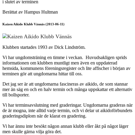
i slutet av terminen
Berättat av Hampus Hultman
Kaizen Aikido Klubb Vännäs (2013-06-11)
Klubben startades 1993 av Dick Lindström.
Vi har ungdomsträning en timme i veckan. Huvudsakligen sprids
informationen om klubben muntligt men även en uppdaterad
hemsida, kommunens föreningsregister och lite affischer i början av
terminen gör att ungdomarna hittar till oss.
Det jag ser är att ungdomarna fascineras av aikido, de som stannar
mer än säg en och en halv termin och många uppskattar ett alternativ
till bollsporter.
Vi har terminsavslutning med graderingar. Ungdomarna graderas när
de är mogna, inte alltid varje termin, och vi delar ut aikidoförbundets
graderingsdiplom när de klarat en gradering.
Vi har ännu inte besökt någon annan klubb eller åkt på något läger
men skulle gärna vilja göra det.