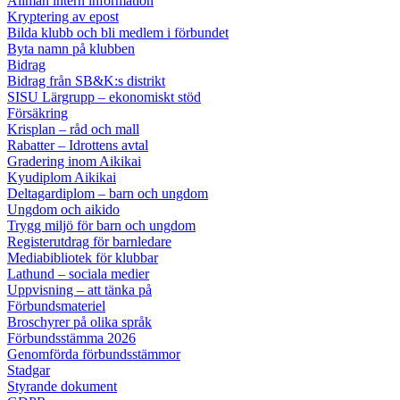
Allmän intern information
Kryptering av epost
Bilda klubb och bli medlem i förbundet
Byta namn på klubben
Bidrag
Bidrag från SB&K:s distrikt
SISU Lärgrupp – ekonomiskt stöd
Försäkring
Krisplan – råd och mall
Rabatter – Idrottens avtal
Gradering inom Aikikai
Kyudiplom Aikikai
Deltagardiplom – barn och ungdom
Ungdom och aikido
Trygg miljö för barn och ungdom
Registerutdrag för barnledare
Mediabibliotek för klubbar
Lathund – sociala medier
Uppvisning – att tänka på
Förbundsmateriel
Broschyrer på olika språk
Förbundsstämma 2026
Genomförda förbundsstämmor
Stadgar
Styrande dokument