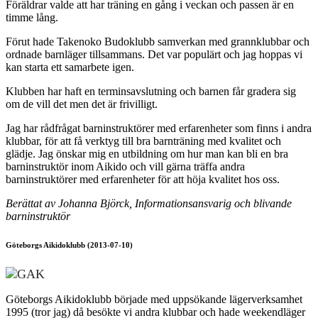
Föräldrar valde att har träning en gång i veckan och passen är en
timme lång.
Förut hade Takenoko Budoklubb samverkan med grannklubbar och
ordnade barnläger tillsammans. Det var populärt och jag hoppas vi
kan starta ett samarbete igen.
Klubben har haft en terminsavslutning och barnen får gradera sig
om de vill det men det är frivilligt.
Jag har rådfrågat barninstruktörer med erfarenheter som finns i andra
klubbar, för att få verktyg till bra barnträning med kvalitet och
glädje. Jag önskar mig en utbildning om hur man kan bli en bra
barninstruktör inom Aikido och vill gärna träffa andra
barninstruktörer med erfarenheter för att höja kvalitet hos oss.
Berättat av Johanna Björck, Informationsansvarig och blivande
barninstruktör
Göteborgs Aikidoklubb (2013-07-10)
Göteborgs Aikidoklubb började med uppsökande lägerverksamhet
1995 (tror jag) då besökte vi andra klubbar och hade weekendläger