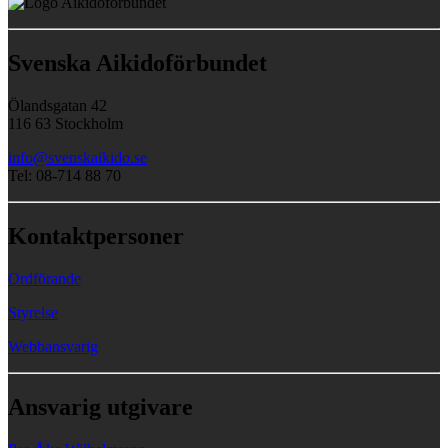
Svenska Aikidoförbundet
Ölandsgatan 42
116 63 Stockholm
info@svenskaikido.se
Tel: 08-714 88 70
Kontaktpersoner
Ordförande
Styrelse
Webbansvarig
Ansvarig utgivare