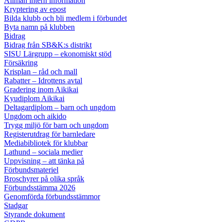
Allmän intern information
Kryptering av epost
Bilda klubb och bli medlem i förbundet
Byta namn på klubben
Bidrag
Bidrag från SB&K:s distrikt
SISU Lärgrupp – ekonomiskt stöd
Försäkring
Krisplan – råd och mall
Rabatter – Idrottens avtal
Gradering inom Aikikai
Kyudiplom Aikikai
Deltagardiplom – barn och ungdom
Ungdom och aikido
Trygg miljö för barn och ungdom
Registerutdrag för barnledare
Mediabibliotek för klubbar
Lathund – sociala medier
Uppvisning – att tänka på
Förbundsmateriel
Broschyrer på olika språk
Förbundsstämma 2026
Genomförda förbundsstämmor
Stadgar
Styrande dokument