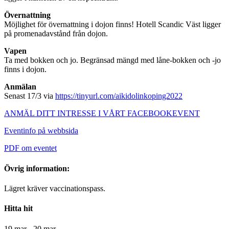
Övernattning
Möjlighet för övernattning i dojon finns! Hotell Scandic Väst ligger
på promenadavstånd från dojon.
Vapen
Ta med bokken och jo. Begränsad mängd med låne-bokken och -jo
finns i dojon.
Anmälan
Senast 17/3 via
https://tinyurl.com/aikidolinkoping2022
ANMÄL DITT INTRESSE I VÅRT FACEBOOKEVENT
Eventinfo på webbsida
PDF om eventet
Övrig information:
Lägret kräver vaccinationspass.
Hitta hit
19 mar - 20 mar