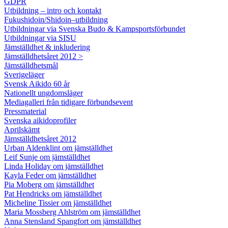
GDPR
Utbildning – intro och kontakt
Fukushidoin/Shidoin–utbildning
Utbildningar via Svenska Budo & Kampsportsförbundet
Utbildningar via SISU
Jämställdhet & inkludering
Jämställdhetsåret 2012 >
Jämställdhetsmål
Sverigeläger
Svensk Aikido 60 år
Nationellt ungdomsläger
Mediagalleri från tidigare förbundsevent
Pressmaterial
Svenska aikidoprofiler
Aprilskämt
Jämställdhetsåret 2012
Urban Aldenklint om jämställdhet
Leif Sunje om jämställdhet
Linda Holiday om jämställdhet
Kayla Feder om jämställdhet
Pia Moberg om jämställdhet
Pat Hendricks om jämställdhet
Micheline Tissier om jämställdhet
Maria Mossberg Ahlström om jämställdhet
Anna Stensland Spangfort om jämställdhet