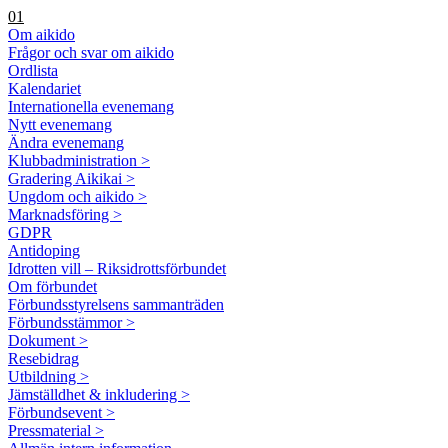
01
Om aikido
Frågor och svar om aikido
Ordlista
Kalendariet
Internationella evenemang
Nytt evenemang
Ändra evenemang
Klubbadministration >
Gradering Aikikai >
Ungdom och aikido >
Marknadsföring >
GDPR
Antidoping
Idrotten vill – Riksidrottsförbundet
Om förbundet
Förbundsstyrelsens sammanträden
Förbundsstämmor >
Dokument >
Resebidrag
Utbildning >
Jämställdhet & inkludering >
Förbundsevent >
Pressmaterial >