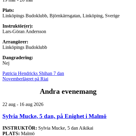
Plats:
Linköpings Budoklubb, Björnkärrsgatan, Linköping, Sverige
Instruktör(er):
Lars-Göran Andersson
Arrangörer:
Linköpings Budoklubb
Dangradering:
Nej
Patricia Hendricks Shihan 7 dan
Novemberlägret på Riai
Andra evenemang
22 aug - 16 aug 2026
Sylvia Mucke, 5 dan, på Enighet i Malmö
INSTRUKTÖR:
Sylvia Mucke, 5 dan Aikikai
PLATS:
Malmö