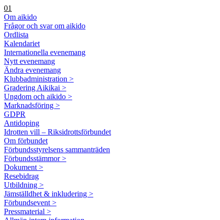
01
Om aikido
Frågor och svar om aikido
Ordlista
Kalendariet
Internationella evenemang
Nytt evenemang
Ändra evenemang
Klubbadministration >
Gradering Aikikai >
Ungdom och aikido >
Marknadsföring >
GDPR
Antidoping
Idrotten vill – Riksidrottsförbundet
Om förbundet
Förbundsstyrelsens sammanträden
Förbundsstämmor >
Dokument >
Resebidrag
Utbildning >
Jämställdhet & inkludering >
Förbundsevent >
Pressmaterial >