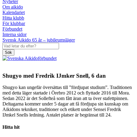
Nyheter
Om aikido
Kalendariet
Hitta klubb
För klubbar
Förbundet
Interna sidor
Svensk Aikido 65 år – jubileumsläger
Sök
Shugyo med Fredrik IJmker Snell, 6 dan
Shugyo kan ungefär översättas till ”fördjupat studium”. Traditionen
med detta läger startade i Örebro 2012 och flyttade 2016 till Mora.
Sedan 2022 är det Sollefteå som fått äran att ta över stafettpinnen.
Deltagarna kommer under 5 dagar att få fördjupa sin kunskap om
Aikidons tekniker, traditioner och etikett under Sensei Fredrik
IJmkel Snells ledning. Antalet platser är begränsat till 24.
Hitta hit