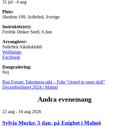
31 jul - 4 aug
Plats:
Skedom 109, Sollefteå, Sverige
Instruktör(er):
Fredrik IJmker Snell, 6 dan
Arrangörer:
Sollefteå Aikidoklubb
Webbplats
Facebook
Dangradering:
Nej
Riai Forum: Takemusu-aiki – Från ”closed to open skill”
Decemberlägret 2024 i Malmö
Andra evenemang
22 aug - 16 aug 2026
Sylvia Mucke, 5 dan, på Enighet i Malmö