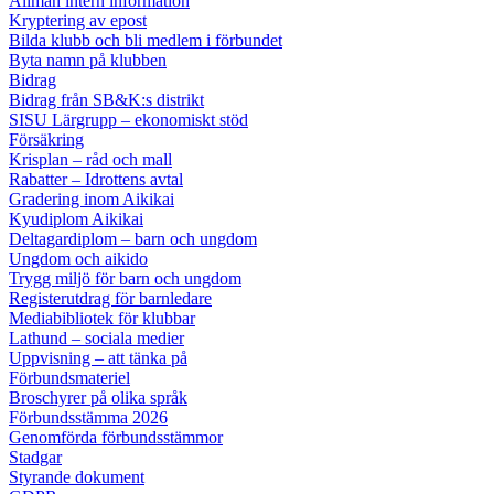
Allmän intern information
Kryptering av epost
Bilda klubb och bli medlem i förbundet
Byta namn på klubben
Bidrag
Bidrag från SB&K:s distrikt
SISU Lärgrupp – ekonomiskt stöd
Försäkring
Krisplan – råd och mall
Rabatter – Idrottens avtal
Gradering inom Aikikai
Kyudiplom Aikikai
Deltagardiplom – barn och ungdom
Ungdom och aikido
Trygg miljö för barn och ungdom
Registerutdrag för barnledare
Mediabibliotek för klubbar
Lathund – sociala medier
Uppvisning – att tänka på
Förbundsmateriel
Broschyrer på olika språk
Förbundsstämma 2026
Genomförda förbundsstämmor
Stadgar
Styrande dokument