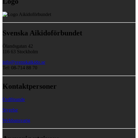
Logo
Svenska Aikidoförbundet
Ölandsgatan 42
116 63 Stockholm
info@svenskaikido.se
Tel: 08-714 88 70
Kontaktpersoner
Ordförande
Styrelse
Webbansvarig