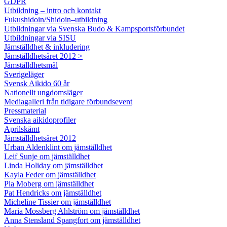
GDPR
Utbildning – intro och kontakt
Fukushidoin/Shidoin–utbildning
Utbildningar via Svenska Budo & Kampsportsförbundet
Utbildningar via SISU
Jämställdhet & inkludering
Jämställdhetsåret 2012 >
Jämställdhetsmål
Sverigeläger
Svensk Aikido 60 år
Nationellt ungdomsläger
Mediagalleri från tidigare förbundsevent
Pressmaterial
Svenska aikidoprofiler
Aprilskämt
Jämställdhetsåret 2012
Urban Aldenklint om jämställdhet
Leif Sunje om jämställdhet
Linda Holiday om jämställdhet
Kayla Feder om jämställdhet
Pia Moberg om jämställdhet
Pat Hendricks om jämställdhet
Micheline Tissier om jämställdhet
Maria Mossberg Ahlström om jämställdhet
Anna Stensland Spangfort om jämställdhet