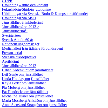
GDPR
Utbildning – intro och kontakt
Fukushidoin/Shidoin–utbildning
Utbildningar via Svenska Budo & Kampsportsförbundet
Utbildningar via SISU
Jämställdhet & inkludering
Jämställdhetsåret 2012 >
Jämställdhetsmål
Sverigeläger
Svensk Aikido 60 år
Nationellt ungdomsläger
Mediagalleri från tidigare förbundsevent
Pressmaterial
Svenska aikidoprofiler
Aprilskämt
Jämställdhetsåret 2012
Urban Aldenklint om jämställdhet
Leif Sunje om jämställdhet
Linda Holiday om jämställdhet
Kayla Feder om jämställdhet
Pia Moberg om jämställdhet
Pat Hendricks om jämställdhet
Micheline Tissier om jämställdhet
Maria Mossberg Ahlström om jämställdhet
Anna Stensland Spangfort om jämställdhet