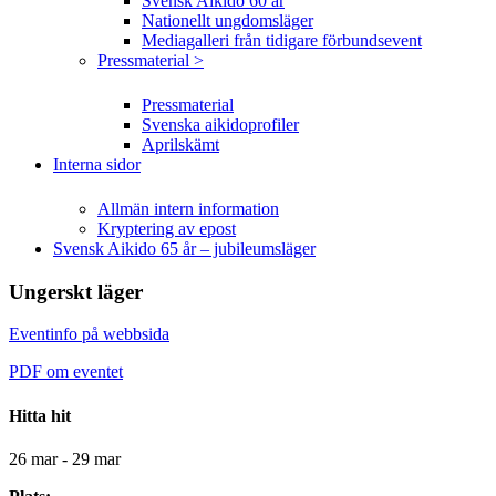
Svensk Aikido 60 år
Nationellt ungdomsläger
Mediagalleri från tidigare förbundsevent
Pressmaterial >
Pressmaterial
Svenska aikidoprofiler
Aprilskämt
Interna sidor
Allmän intern information
Kryptering av epost
Svensk Aikido 65 år – jubileumsläger
Ungerskt läger
Eventinfo på webbsida
PDF om eventet
Hitta hit
26 mar - 29 mar