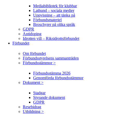
Mediabibliotek för klubbar
Lathund – sociala medier
Uppvisning – att tänka på
Förbundsmateriel
Broschyrer på olika språk
GDPR
Antidoping
Idrotten vill – Riksidrottsförbundet
Förbundet
Om förbundet
Förbundsstyrelsens sammanträden
Förbundsstämmor >
Förbundsstämma 2026
Genomförda förbundsstämmor
Dokument >
Stadgar
Styrande dokument
GDPR
Resebidrag
Utbildning >