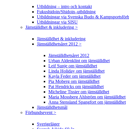
Utbildning – intro och kontakt
Fukushidoin/Shidoin–utbildning
Utbildningar via Svenska Budo & Kampsportsför
Utbildningar via SISU
Jämställdhet & inkludering >
Jämställdhet & inkludering
Jämställdhetsåret 2012 >
Jämställdhetsåret 2012
Urban Aldenklint om jämställdhet
Leif Sunje om jämställdhet
Linda Holiday om jämställdhet
Kayla Feder om jämställdhet
Pia Moberg om jämställdhet
Pat Hendricks om jämställdhet
Micheline Tissier om jämställdhet
Maria Mossberg Ahlström om jämställdhet
Anna Stensland Spangfort om jämställdhet
Jämställdhetsmål
Förbundsevent >
Sverigeläger