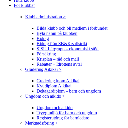
Hitta klubb
För klubbar
Klubbadministration >
Bilda klubb och bli medlem i förbundet
Byta namn på klubben
Bidrag
Bidrag från SB&K:s distrikt
SISU Lärgrupp – ekonomiskt stöd
Försäkring
Krisplan – råd och mall
Rabatter – Idrottens avtal
Gradering Aikikai >
Gradering inom Aikikai
Kyudiplom Aikikai
Deltagardiplom – barn och ungdom
Ungdom och aikido >
Ungdom och aikido
Trygg miljö för barn och ungdom
Registerutdrag för barnledare
Marknadsföring >