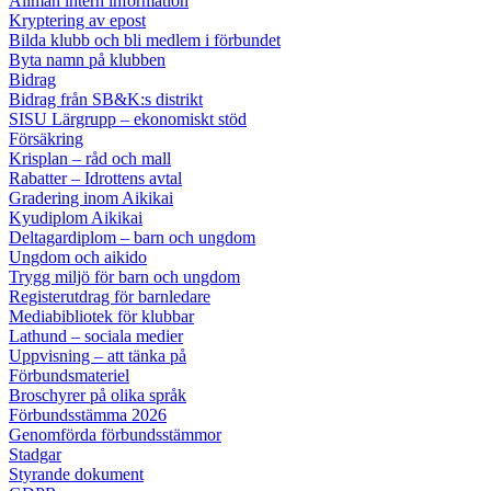
Allmän intern information
Kryptering av epost
Bilda klubb och bli medlem i förbundet
Byta namn på klubben
Bidrag
Bidrag från SB&K:s distrikt
SISU Lärgrupp – ekonomiskt stöd
Försäkring
Krisplan – råd och mall
Rabatter – Idrottens avtal
Gradering inom Aikikai
Kyudiplom Aikikai
Deltagardiplom – barn och ungdom
Ungdom och aikido
Trygg miljö för barn och ungdom
Registerutdrag för barnledare
Mediabibliotek för klubbar
Lathund – sociala medier
Uppvisning – att tänka på
Förbundsmateriel
Broschyrer på olika språk
Förbundsstämma 2026
Genomförda förbundsstämmor
Stadgar
Styrande dokument