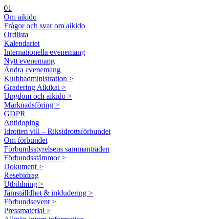
01
Om aikido
Frågor och svar om aikido
Ordlista
Kalendariet
Internationella evenemang
Nytt evenemang
Ändra evenemang
Klubbadministration >
Gradering Aikikai >
Ungdom och aikido >
Marknadsföring >
GDPR
Antidoping
Idrotten vill – Riksidrottsförbundet
Om förbundet
Förbundsstyrelsens sammanträden
Förbundsstämmor >
Dokument >
Resebidrag
Utbildning >
Jämställdhet & inkludering >
Förbundsevent >
Pressmaterial >