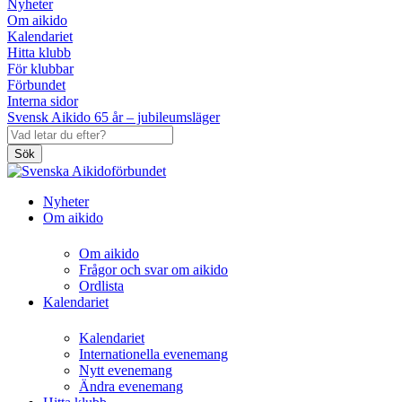
Nyheter
Om aikido
Kalendariet
Hitta klubb
För klubbar
Förbundet
Interna sidor
Svensk Aikido 65 år – jubileumsläger
Sök
Nyheter
Om aikido
Om aikido
Frågor och svar om aikido
Ordlista
Kalendariet
Kalendariet
Internationella evenemang
Nytt evenemang
Ändra evenemang