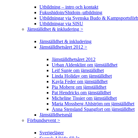
Utbildning – intro och kontakt
Fukushidoin/Shidoin–utbildning
Utbildningar via Svenska Budo & Kampsportsför
Utbildningar via SISU
Jämställdhet & inkludering >
Jämställdhet & inkludering
Jämställdhetsåret 2012 >
Jämställdhetsåret 2012
Urban Aldenklint om jämställdhet
Leif Sunje om jämställdhet
Linda Holiday om jämställdhet
Kayla Feder om jämställdhet
Pia Moberg om jämställdhet
Pat Hendricks om jämställdhet
Micheline Tissier om jämställdhet
Maria Mossberg Ahlström om jämställdhet
Anna Stensland Spangfort om jämställdhet
Jämställdhetsmål
Förbundsevent >
Sverigeläger