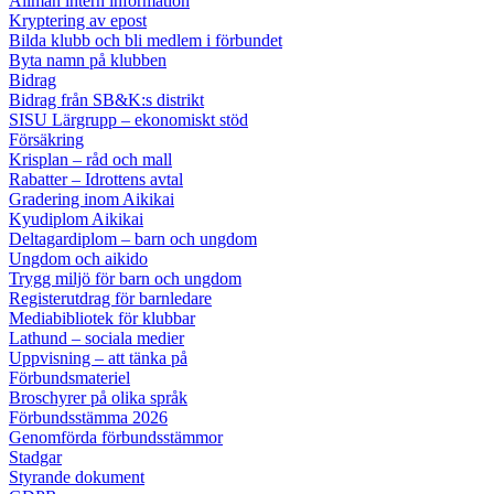
Allmän intern information
Kryptering av epost
Bilda klubb och bli medlem i förbundet
Byta namn på klubben
Bidrag
Bidrag från SB&K:s distrikt
SISU Lärgrupp – ekonomiskt stöd
Försäkring
Krisplan – råd och mall
Rabatter – Idrottens avtal
Gradering inom Aikikai
Kyudiplom Aikikai
Deltagardiplom – barn och ungdom
Ungdom och aikido
Trygg miljö för barn och ungdom
Registerutdrag för barnledare
Mediabibliotek för klubbar
Lathund – sociala medier
Uppvisning – att tänka på
Förbundsmateriel
Broschyrer på olika språk
Förbundsstämma 2026
Genomförda förbundsstämmor
Stadgar
Styrande dokument