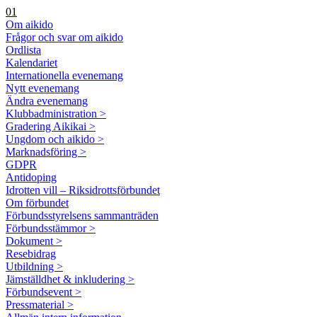
01
Om aikido
Frågor och svar om aikido
Ordlista
Kalendariet
Internationella evenemang
Nytt evenemang
Ändra evenemang
Klubbadministration >
Gradering Aikikai >
Ungdom och aikido >
Marknadsföring >
GDPR
Antidoping
Idrotten vill – Riksidrottsförbundet
Om förbundet
Förbundsstyrelsens sammanträden
Förbundsstämmor >
Dokument >
Resebidrag
Utbildning >
Jämställdhet & inkludering >
Förbundsevent >
Pressmaterial >