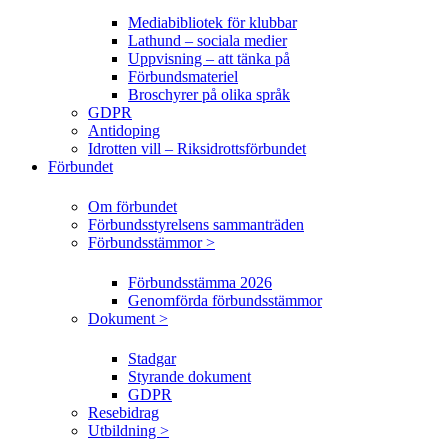
Mediabibliotek för klubbar
Lathund – sociala medier
Uppvisning – att tänka på
Förbundsmateriel
Broschyrer på olika språk
GDPR
Antidoping
Idrotten vill – Riksidrottsförbundet
Förbundet
Om förbundet
Förbundsstyrelsens sammanträden
Förbundsstämmor >
Förbundsstämma 2026
Genomförda förbundsstämmor
Dokument >
Stadgar
Styrande dokument
GDPR
Resebidrag
Utbildning >