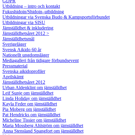
GDPR
Utbildning – intro och kontakt
Fukushidoin/Shidoin–utbildning
Utbildningar via Svenska Budo & Kampsportsförbundet
Utbildningar via SISU
Jämställdhet & inkludering
Jämställdhetsåret 2012 >
Jämställdhetsmål
Sverigeläger
Svensk Aikido 60 år
Nationellt ungdomsläger
Mediagalleri från tidigare förbundsevent
Pressmaterial
Svenska aikidoprofiler
Aprilskämt
Jämställdhetsåret 2012
Urban Aldenklint om jämställdhet
Leif Sunje om jämställdhet
Linda Holiday om jämställdhet
Kayla Feder om jämställdhet
Pia Moberg om jämställdhet
Pat Hendricks om jämställdhet
Micheline Tissier om jämställdhet
Maria Mossberg Ahlström om jämställdhet
Anna Stensland Spangfort om jämställdhet