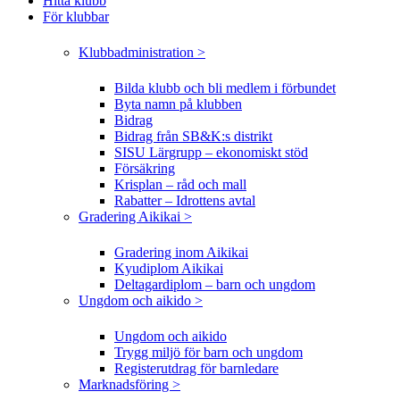
Hitta klubb
För klubbar
Klubbadministration >
Bilda klubb och bli medlem i förbundet
Byta namn på klubben
Bidrag
Bidrag från SB&K:s distrikt
SISU Lärgrupp – ekonomiskt stöd
Försäkring
Krisplan – råd och mall
Rabatter – Idrottens avtal
Gradering Aikikai >
Gradering inom Aikikai
Kyudiplom Aikikai
Deltagardiplom – barn och ungdom
Ungdom och aikido >
Ungdom och aikido
Trygg miljö för barn och ungdom
Registerutdrag för barnledare
Marknadsföring >