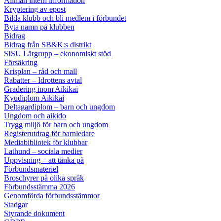
Allmän intern information
Kryptering av epost
Bilda klubb och bli medlem i förbundet
Byta namn på klubben
Bidrag
Bidrag från SB&K:s distrikt
SISU Lärgrupp – ekonomiskt stöd
Försäkring
Krisplan – råd och mall
Rabatter – Idrottens avtal
Gradering inom Aikikai
Kyudiplom Aikikai
Deltagardiplom – barn och ungdom
Ungdom och aikido
Trygg miljö för barn och ungdom
Registerutdrag för barnledare
Mediabibliotek för klubbar
Lathund – sociala medier
Uppvisning – att tänka på
Förbundsmateriel
Broschyrer på olika språk
Förbundsstämma 2026
Genomförda förbundsstämmor
Stadgar
Styrande dokument