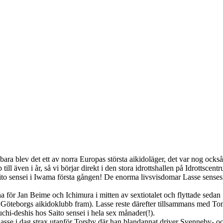
 bara blev det ett av norra Europas största aikidoläger, det var nog också
 till även i år, så vi börjar direkt i den stora idrottshallen på Idrottscent
Saito sensei i Iwama första gången! De enorma livsvisdomar Lasse senses
na för Jan Beime och Ichimura i mitten av sextiotalet och flyttade seda
Göteborgs aikidoklubb fram). Lasse reste därefter tillsammans med Tomi
hi-deshis hos Saito sensei i hela sex månader(!).
asse i dag strax utanför Torsby där han blandannat driver Svenneby- o