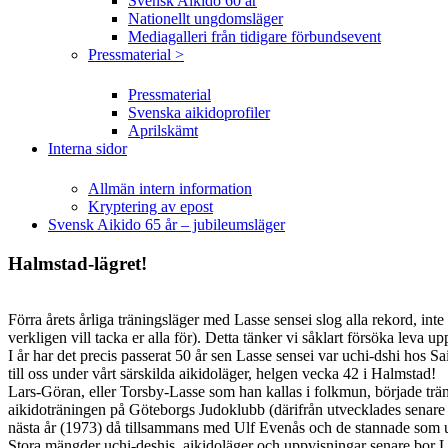
Svensk Aikido 60 år
Nationellt ungdomsläger
Mediagalleri från tidigare förbundsevent
Pressmaterial >
Pressmaterial
Svenska aikidoprofiler
Aprilskämt
Interna sidor
Allmän intern information
Kryptering av epost
Svensk Aikido 65 år – jubileumsläger
Halmstad-lägret!
Förra årets årliga träningsläger med Lasse sensei slog alla rekord, inte
verkligen vill tacka er alla för). Detta tänker vi såklart försöka leva upp
I år har det precis passerat 50 år sen Lasse sensei var uchi-dshi hos 
till oss under vårt särskilda aikidoläger, helgen vecka 42 i Halmstad!
Lars-Göran, eller Torsby-Lasse som han kallas i folkmun, började trä
aikidoträningen på Göteborgs Judoklubb (därifrån utvecklades senare 
nästa år (1973) då tillsammans med Ulf Evenås och de stannade som uc
Stora mängder uchi-deshis, aikidoläger och uppvisningar senare bor L