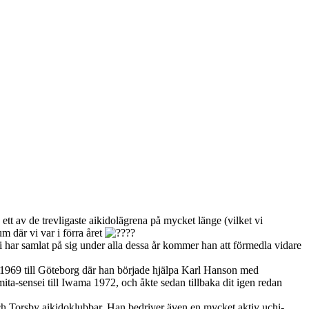
 ett av de trevligaste aikidolägrena på mycket länge (vilket vi
rum där vi var i förra året
i har samlat på sig under alla dessa år kommer han att förmedla vidare
n 1969 till Göteborg där han började hjälpa Karl Hanson med
ta-sensei till Iwama 1972, och åkte sedan tillbaka dit igen redan
ch Torsby aikidoklubbar. Han bedriver även en mycket aktiv uchi-