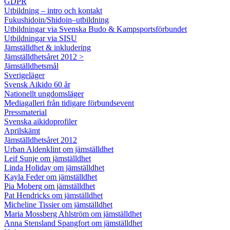
GDPR
Utbildning – intro och kontakt
Fukushidoin/Shidoin–utbildning
Utbildningar via Svenska Budo & Kampsportsförbundet
Utbildningar via SISU
Jämställdhet & inkludering
Jämställdhetsåret 2012 >
Jämställdhetsmål
Sverigeläger
Svensk Aikido 60 år
Nationellt ungdomsläger
Mediagalleri från tidigare förbundsevent
Pressmaterial
Svenska aikidoprofiler
Aprilskämt
Jämställdhetsåret 2012
Urban Aldenklint om jämställdhet
Leif Sunje om jämställdhet
Linda Holiday om jämställdhet
Kayla Feder om jämställdhet
Pia Moberg om jämställdhet
Pat Hendricks om jämställdhet
Micheline Tissier om jämställdhet
Maria Mossberg Ahlström om jämställdhet
Anna Stensland Spangfort om jämställdhet