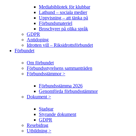
Mediabibliotek för klubbar
Lathund – sociala medier
Uppvisning – att tänka på
Förbundsmateriel
Broschyrer på olika språk
GDPR
Antidoping
Idrotten vill – Riksidrottsförbundet
Förbundet
Om förbundet
Förbundsstyrelsens sammanträden
Förbundsstämmor >
Förbundsstämma 2026
Genomförda förbundsstämmor
Dokument >
Stadgar
Styrande dokument
GDPR
Resebidrag
Utbildning >