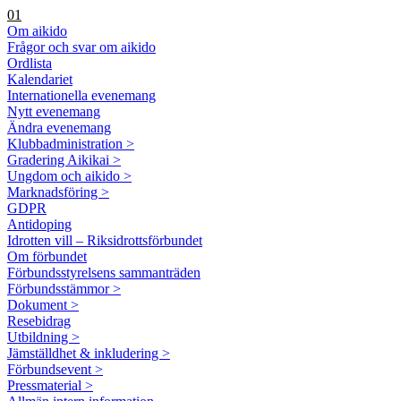
01
Om aikido
Frågor och svar om aikido
Ordlista
Kalendariet
Internationella evenemang
Nytt evenemang
Ändra evenemang
Klubbadministration >
Gradering Aikikai >
Ungdom och aikido >
Marknadsföring >
GDPR
Antidoping
Idrotten vill – Riksidrottsförbundet
Om förbundet
Förbundsstyrelsens sammanträden
Förbundsstämmor >
Dokument >
Resebidrag
Utbildning >
Jämställdhet & inkludering >
Förbundsevent >
Pressmaterial >