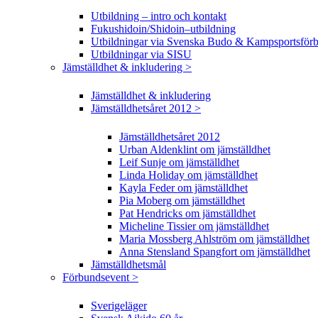
Utbildning – intro och kontakt
Fukushidoin/Shidoin–utbildning
Utbildningar via Svenska Budo & Kampsportsför
Utbildningar via SISU
Jämställdhet & inkludering >
Jämställdhet & inkludering
Jämställdhetsåret 2012 >
Jämställdhetsåret 2012
Urban Aldenklint om jämställdhet
Leif Sunje om jämställdhet
Linda Holiday om jämställdhet
Kayla Feder om jämställdhet
Pia Moberg om jämställdhet
Pat Hendricks om jämställdhet
Micheline Tissier om jämställdhet
Maria Mossberg Ahlström om jämställdhet
Anna Stensland Spangfort om jämställdhet
Jämställdhetsmål
Förbundsevent >
Sverigeläger