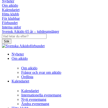
Nyheter
Om aikido
Kalendariet
Hitta klubb
För klubbar
Förbundet
Interna sidor
Svensk Aikido 65 år – jubileumsläger
Sök
Nyheter
Om aikido
Om aikido
Frågor och svar om aikido
Ordlista
Kalendariet
Kalendariet
Internationella evenemang
Nytt evenemang
Ändra evenemang