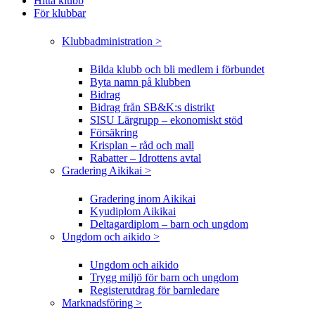
Hitta klubb
För klubbar
Klubbadministration >
Bilda klubb och bli medlem i förbundet
Byta namn på klubben
Bidrag
Bidrag från SB&K:s distrikt
SISU Lärgrupp – ekonomiskt stöd
Försäkring
Krisplan – råd och mall
Rabatter – Idrottens avtal
Gradering Aikikai >
Gradering inom Aikikai
Kyudiplom Aikikai
Deltagardiplom – barn och ungdom
Ungdom och aikido >
Ungdom och aikido
Trygg miljö för barn och ungdom
Registerutdrag för barnledare
Marknadsföring >