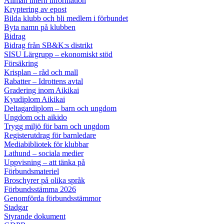
Allmän intern information
Kryptering av epost
Bilda klubb och bli medlem i förbundet
Byta namn på klubben
Bidrag
Bidrag från SB&K:s distrikt
SISU Lärgrupp – ekonomiskt stöd
Försäkring
Krisplan – råd och mall
Rabatter – Idrottens avtal
Gradering inom Aikikai
Kyudiplom Aikikai
Deltagardiplom – barn och ungdom
Ungdom och aikido
Trygg miljö för barn och ungdom
Registerutdrag för barnledare
Mediabibliotek för klubbar
Lathund – sociala medier
Uppvisning – att tänka på
Förbundsmateriel
Broschyrer på olika språk
Förbundsstämma 2026
Genomförda förbundsstämmor
Stadgar
Styrande dokument