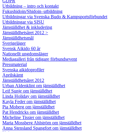
GDPR
Utbildning – intro och kontakt
Fukushidoin/Shidoin–utbildning
Utbildningar via Svenska Budo & Kampsportsförbundet
Utbildningar via SISU
Jämställdhet & inkludering
Jämställdhetsåret 2012 >
Jämställdhetsmål
Sverigeläger
Svensk Aikido 60 år
Nationellt ungdomsläger
Mediagalleri från tidigare förbundsevent
Pressmaterial
Svenska aikidoprofiler
Aprilskämt
Jämställdhetsåret 2012
Urban Aldenklint om jämställdhet
Leif Sunje om jämställdhet
Linda Holiday om jämställdhet
Kayla Feder om jämställdhet
Pia Moberg om jämställdhet
Pat Hendricks om jämställdhet
Micheline Tissier om jämställdhet
Maria Mossberg Ahlström om jämställdhet
Anna Stensland Spangfort om jämställdhet