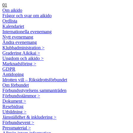
01
Om aikido
Frågor och svar om aikido
Ordlista
Kalendariet
Internationella evenemang
Nytt evenemang
Ändra evenemang
Klubbadministration >
Gradering Aikikai >
Ungdom och aikido >
Marknadsföring >
GDPR
Antidoping
Idrotten vill – Riksidrottsförbundet
Om förbundet
Förbundsstyrelsens sammanträden
Förbundsstämmor >
Dokument >
Resebidrag
Utbildning >
Jämställdhet & inkludering >
Förbundsevent >
Pressmaterial >