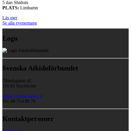
5 dan Shidoin
PLATS:
Limhamn
Läs mer
Se alla evenemang
Logo
Svenska Aikidoförbundet
Ölandsgatan 42
116 63 Stockholm
info@svenskaikido.se
Tel: 08-714 88 70
Kontaktpersoner