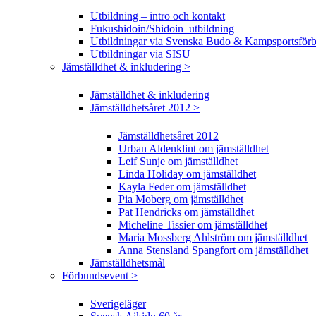
Utbildning – intro och kontakt
Fukushidoin/Shidoin–utbildning
Utbildningar via Svenska Budo & Kampsportsför
Utbildningar via SISU
Jämställdhet & inkludering >
Jämställdhet & inkludering
Jämställdhetsåret 2012 >
Jämställdhetsåret 2012
Urban Aldenklint om jämställdhet
Leif Sunje om jämställdhet
Linda Holiday om jämställdhet
Kayla Feder om jämställdhet
Pia Moberg om jämställdhet
Pat Hendricks om jämställdhet
Micheline Tissier om jämställdhet
Maria Mossberg Ahlström om jämställdhet
Anna Stensland Spangfort om jämställdhet
Jämställdhetsmål
Förbundsevent >
Sverigeläger