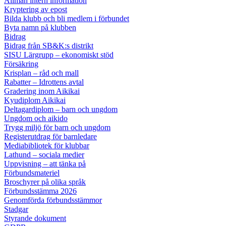
Allmän intern information
Kryptering av epost
Bilda klubb och bli medlem i förbundet
Byta namn på klubben
Bidrag
Bidrag från SB&K:s distrikt
SISU Lärgrupp – ekonomiskt stöd
Försäkring
Krisplan – råd och mall
Rabatter – Idrottens avtal
Gradering inom Aikikai
Kyudiplom Aikikai
Deltagardiplom – barn och ungdom
Ungdom och aikido
Trygg miljö för barn och ungdom
Registerutdrag för barnledare
Mediabibliotek för klubbar
Lathund – sociala medier
Uppvisning – att tänka på
Förbundsmateriel
Broschyrer på olika språk
Förbundsstämma 2026
Genomförda förbundsstämmor
Stadgar
Styrande dokument