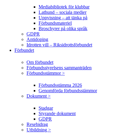
Mediabibliotek för klubbar
Lathund – sociala medier
Uppvisning – att tänka på
Förbundsmateriel
Broschyrer på olika språk
GDPR
Antidoping
Idrotten vill – Riksidrottsförbundet
Förbundet
Om förbundet
Förbundsstyrelsens sammanträden
Förbundsstämmor >
Förbundsstämma 2026
Genomförda förbundsstämmor
Dokument >
Stadgar
Styrande dokument
GDPR
Resebidrag
Utbildning >