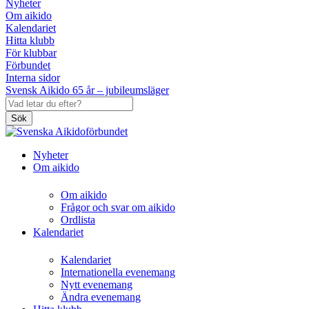
Nyheter
Om aikido
Kalendariet
Hitta klubb
För klubbar
Förbundet
Interna sidor
Svensk Aikido 65 år – jubileumsläger
Sök
Nyheter
Om aikido
Om aikido
Frågor och svar om aikido
Ordlista
Kalendariet
Kalendariet
Internationella evenemang
Nytt evenemang
Ändra evenemang