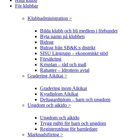
Hitta klubb
För klubbar
Klubbadministration >
Bilda klubb och bli medlem i förbundet
Byta namn på klubben
Bidrag
Bidrag från SB&K:s distrikt
SISU Lärgrupp – ekonomiskt stöd
Försäkring
Krisplan – råd och mall
Rabatter – Idrottens avtal
Gradering Aikikai >
Gradering inom Aikikai
Kyudiplom Aikikai
Deltagardiplom – barn och ungdom
Ungdom och aikido >
Ungdom och aikido
Trygg miljö för barn och ungdom
Registerutdrag för barnledare
Marknadsföring >