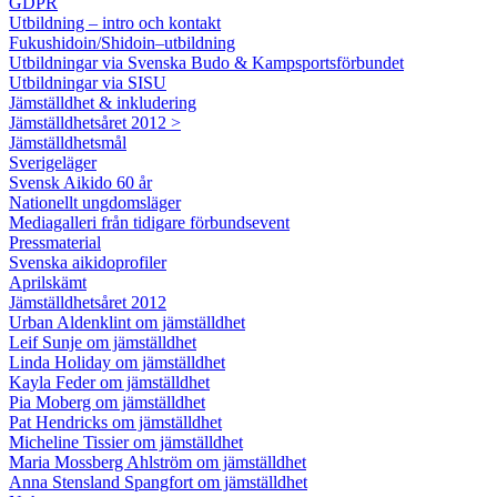
GDPR
Utbildning – intro och kontakt
Fukushidoin/Shidoin–utbildning
Utbildningar via Svenska Budo & Kampsportsförbundet
Utbildningar via SISU
Jämställdhet & inkludering
Jämställdhetsåret 2012 >
Jämställdhetsmål
Sverigeläger
Svensk Aikido 60 år
Nationellt ungdomsläger
Mediagalleri från tidigare förbundsevent
Pressmaterial
Svenska aikidoprofiler
Aprilskämt
Jämställdhetsåret 2012
Urban Aldenklint om jämställdhet
Leif Sunje om jämställdhet
Linda Holiday om jämställdhet
Kayla Feder om jämställdhet
Pia Moberg om jämställdhet
Pat Hendricks om jämställdhet
Micheline Tissier om jämställdhet
Maria Mossberg Ahlström om jämställdhet
Anna Stensland Spangfort om jämställdhet