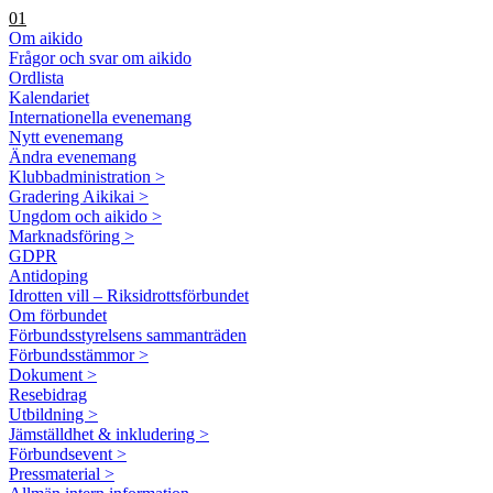
01
Om aikido
Frågor och svar om aikido
Ordlista
Kalendariet
Internationella evenemang
Nytt evenemang
Ändra evenemang
Klubbadministration >
Gradering Aikikai >
Ungdom och aikido >
Marknadsföring >
GDPR
Antidoping
Idrotten vill – Riksidrottsförbundet
Om förbundet
Förbundsstyrelsens sammanträden
Förbundsstämmor >
Dokument >
Resebidrag
Utbildning >
Jämställdhet & inkludering >
Förbundsevent >
Pressmaterial >