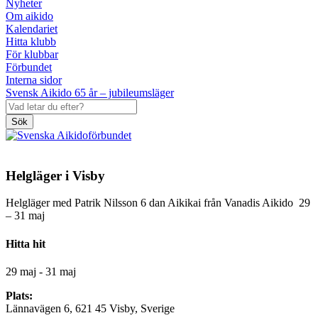
Nyheter
Om aikido
Kalendariet
Hitta klubb
För klubbar
Förbundet
Interna sidor
Svensk Aikido 65 år – jubileumsläger
Sök
Helgläger i Visby
Helgläger med Patrik Nilsson 6 dan Aikikai från Vanadis Aikido 29
– 31 maj
Hitta hit
29 maj - 31 maj
Plats:
Lännavägen 6, 621 45 Visby, Sverige