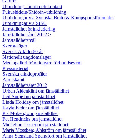
GDPR
Utbildning – intro och kontakt
Fukushidoin/Shidoin–utbildning
Utbildningar via Svenska Budo & Kampsportsförbundet
Utbildningar via SISU
Jämställdhet & inkludering
Jämställdhetsåret 2012 >
Jämställdhetsmål
Sverigeläger
Svensk Aikido 60 år
Nationellt ungdomsläger
Mediagalleri från tidigare förbundsevent
Pressmaterial
Svenska aikidoprofiler
Aprilskämt
Jämställdhetsåret 2012
Urban Aldenklint om jämställdhet
Leif Sunje om jämställdhet
Linda Holiday om jämställdhet
Kayla Feder om jämställdhet
Pia Moberg om jämställdhet
Pat Hendricks om jämställdhet
Micheline Tissier om jämställdhet
Maria Mossberg Ahlström om jämställdhet
Anna Stensland Spangfort om jämställdhet