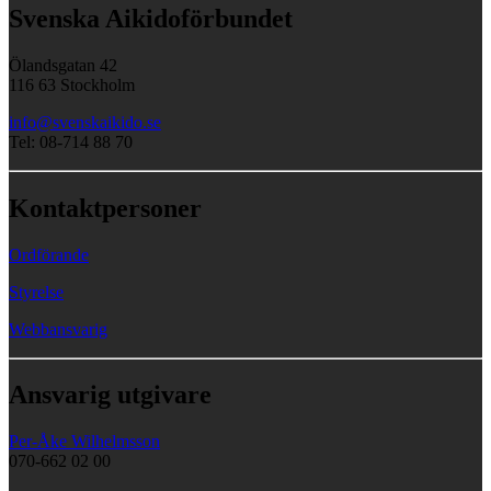
Svenska Aikidoförbundet
Ölandsgatan 42
116 63 Stockholm
info@svenskaikido.se
Tel: 08-714 88 70
Kontaktpersoner
Ordförande
Styrelse
Webbansvarig
Ansvarig utgivare
Per-Åke Wilhelmsson
070-662 02 00