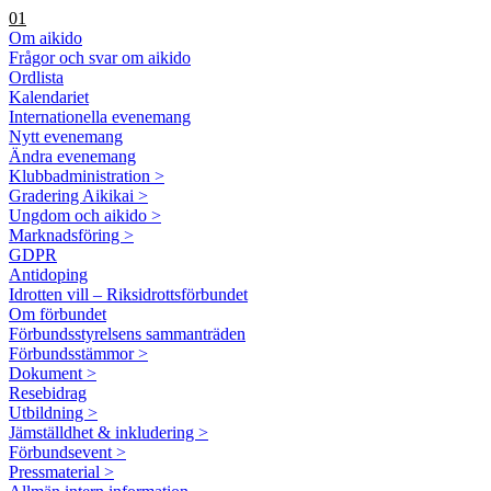
01
Om aikido
Frågor och svar om aikido
Ordlista
Kalendariet
Internationella evenemang
Nytt evenemang
Ändra evenemang
Klubbadministration >
Gradering Aikikai >
Ungdom och aikido >
Marknadsföring >
GDPR
Antidoping
Idrotten vill – Riksidrottsförbundet
Om förbundet
Förbundsstyrelsens sammanträden
Förbundsstämmor >
Dokument >
Resebidrag
Utbildning >
Jämställdhet & inkludering >
Förbundsevent >
Pressmaterial >