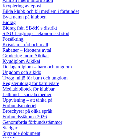
Allmän intern information
Kryptering av epost
Bilda klubb och bli medlem i förbundet
Byta namn på klubben
Bidrag
Bidrag från SB&K:s distrikt
SISU Lärgrupp – ekonomiskt stöd
Försäkring
Krisplan – råd och mall
Rabatter – Idrottens avtal
Gradering inom Aikikai
Kyudiplom Aikikai
Deltagardiplom – barn och ungdom
Ungdom och aikido
Trygg miljö för barn och ungdom
Registerutdrag för barnledare
Mediabibliotek för klubbar
Lathund – sociala medier
Uppvisning – att tänka på
Förbundsmateriel
Broschyrer på olika språk
Förbundsstämma 2026
Genomförda förbundsstämmor
Stadgar
Styrande dokument