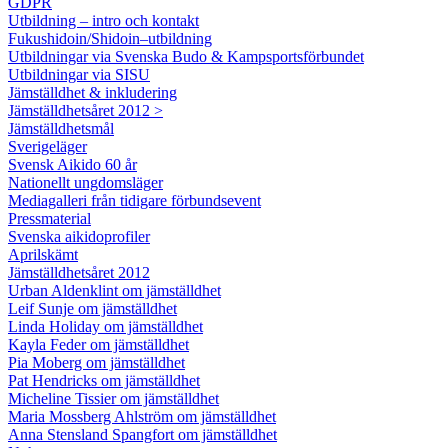
GDPR
Utbildning – intro och kontakt
Fukushidoin/Shidoin–utbildning
Utbildningar via Svenska Budo & Kampsportsförbundet
Utbildningar via SISU
Jämställdhet & inkludering
Jämställdhetsåret 2012 >
Jämställdhetsmål
Sverigeläger
Svensk Aikido 60 år
Nationellt ungdomsläger
Mediagalleri från tidigare förbundsevent
Pressmaterial
Svenska aikidoprofiler
Aprilskämt
Jämställdhetsåret 2012
Urban Aldenklint om jämställdhet
Leif Sunje om jämställdhet
Linda Holiday om jämställdhet
Kayla Feder om jämställdhet
Pia Moberg om jämställdhet
Pat Hendricks om jämställdhet
Micheline Tissier om jämställdhet
Maria Mossberg Ahlström om jämställdhet
Anna Stensland Spangfort om jämställdhet