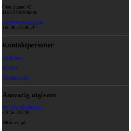
Ölandsgatan 42
116 63 Stockholm
info@svenskaikido.se
Tel: 08-714 88 70
Kontaktpersoner
Ordförande
Styrelse
Webbansvarig
Ansvarig utgivare
Per-Åke Wilhelmsson
070-662 02 00
Hitta oss på