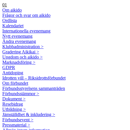
01
Om aikido
Frågor och svar om aikido
Ordlista
Kalendariet
Internationella evenemang
Nytt evenemang
Ändra evenemang
Klubbadministration >
Gradering Aikikai >
Ungdom och aikido >
Marknadsföring >
GDPR
Antidoping
Idrotten vill – Riksidrottsförbundet
Om förbundet
Förbundsstyrelsens sammanträden
Förbundsstämmor >
Dokument >
Resebidrag
Utbildning >
Jämställdhet & inkludering >
Förbundsevent >
Pressmaterial >