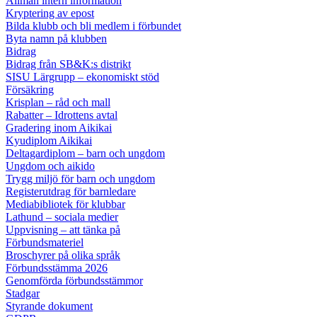
Allmän intern information
Kryptering av epost
Bilda klubb och bli medlem i förbundet
Byta namn på klubben
Bidrag
Bidrag från SB&K:s distrikt
SISU Lärgrupp – ekonomiskt stöd
Försäkring
Krisplan – råd och mall
Rabatter – Idrottens avtal
Gradering inom Aikikai
Kyudiplom Aikikai
Deltagardiplom – barn och ungdom
Ungdom och aikido
Trygg miljö för barn och ungdom
Registerutdrag för barnledare
Mediabibliotek för klubbar
Lathund – sociala medier
Uppvisning – att tänka på
Förbundsmateriel
Broschyrer på olika språk
Förbundsstämma 2026
Genomförda förbundsstämmor
Stadgar
Styrande dokument