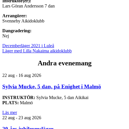
Instruktör(er):
Lars Göran Andersson 7 dan
Arrangörer:
Svenneby Aikidoklubb
Dangradering:
Nej
Decemberläger 2021 i Luleå
Läger med Lilla Nakaima aikidoklubb
Andra evenemang
22 aug - 16 aug 2026
Sylvia Mucke, 5 dan, på Enighet i Malmö
INSTRUKTÖR:
Sylvia Mucke, 5 dan Aikikai
PLATS:
Malmö
Läs mer
22 aug - 23 aug 2026
20-års jubileumsläger