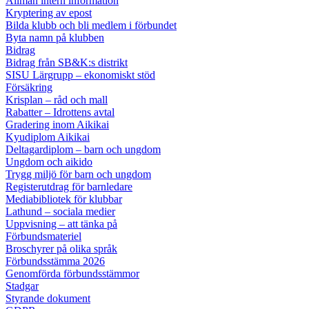
Allmän intern information
Kryptering av epost
Bilda klubb och bli medlem i förbundet
Byta namn på klubben
Bidrag
Bidrag från SB&K:s distrikt
SISU Lärgrupp – ekonomiskt stöd
Försäkring
Krisplan – råd och mall
Rabatter – Idrottens avtal
Gradering inom Aikikai
Kyudiplom Aikikai
Deltagardiplom – barn och ungdom
Ungdom och aikido
Trygg miljö för barn och ungdom
Registerutdrag för barnledare
Mediabibliotek för klubbar
Lathund – sociala medier
Uppvisning – att tänka på
Förbundsmateriel
Broschyrer på olika språk
Förbundsstämma 2026
Genomförda förbundsstämmor
Stadgar
Styrande dokument