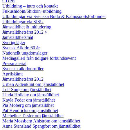
GDPR
Utbildning – intro och kontakt
Fukushidoin/Shidoin–utbildning
Utbildningar via Svenska Budo & Kampsportsförbundet
Utbildningar via SISU
Jämställdhet & inkludering
Jämställdhetsåret 2012 >
Jämställdhetsmål
Sverigeläger
Svensk Aikido 60 år
Nationellt ungdomsläger
Mediagalleri från tidigare förbundsevent
Pressmaterial
Svenska aikidoprofiler
Aprilskämt
Jämställdhetsåret 2012
Urban Aldenklint om jämställdhet
Leif Sunje om jämställdhet
Linda Holiday om jämställdhet
Kayla Feder om jämställdhet
Pia Moberg om jämställdhet
Pat Hendricks om jämställdhet
Micheline Tissier om jämställdhet
Maria Mossberg Ahlström om jämställdhet
Anna Stensland Spangfort om jämställdhet