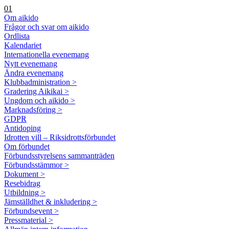
01
Om aikido
Frågor och svar om aikido
Ordlista
Kalendariet
Internationella evenemang
Nytt evenemang
Ändra evenemang
Klubbadministration >
Gradering Aikikai >
Ungdom och aikido >
Marknadsföring >
GDPR
Antidoping
Idrotten vill – Riksidrottsförbundet
Om förbundet
Förbundsstyrelsens sammanträden
Förbundsstämmor >
Dokument >
Resebidrag
Utbildning >
Jämställdhet & inkludering >
Förbundsevent >
Pressmaterial >