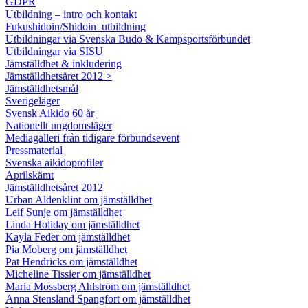
GDPR
Utbildning – intro och kontakt
Fukushidoin/Shidoin–utbildning
Utbildningar via Svenska Budo & Kampsportsförbundet
Utbildningar via SISU
Jämställdhet & inkludering
Jämställdhetsåret 2012 >
Jämställdhetsmål
Sverigeläger
Svensk Aikido 60 år
Nationellt ungdomsläger
Mediagalleri från tidigare förbundsevent
Pressmaterial
Svenska aikidoprofiler
Aprilskämt
Jämställdhetsåret 2012
Urban Aldenklint om jämställdhet
Leif Sunje om jämställdhet
Linda Holiday om jämställdhet
Kayla Feder om jämställdhet
Pia Moberg om jämställdhet
Pat Hendricks om jämställdhet
Micheline Tissier om jämställdhet
Maria Mossberg Ahlström om jämställdhet
Anna Stensland Spangfort om jämställdhet