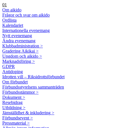
01
Om aikido
Frågor och svar om aikido
Ordlista
Kalendariet
Internationella evenemang
Nytt evenemang
Ändra evenemang
Klubbadministration >
Gradering Aikikai >
Ungdom och aikido >
Marknadsföring >
GDPR
Antidoping
Idrotten vill – Riksidrottsförbundet
Om förbundet
Förbundsstyrelsens sammanträden
Förbundsstämmor >
Dokument >
Resebidrag
Utbildning >
Jämställdhet & inkludering >
Förbundsevent >
Pressmaterial >