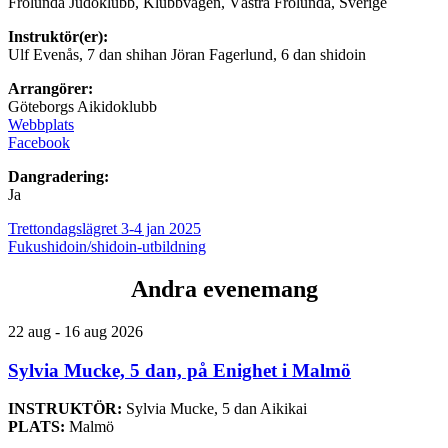
Frölunda Judoklubb, Klubbvägen, Västra Frölunda, Sverige
Instruktör(er):
Ulf Evenås, 7 dan shihan Jöran Fagerlund, 6 dan shidoin
Arrangörer:
Göteborgs Aikidoklubb
Webbplats
Facebook
Dangradering:
Ja
Trettondagslägret 3-4 jan 2025
Fukushidoin/shidoin-utbildning
Andra evenemang
22 aug - 16 aug 2026
Sylvia Mucke, 5 dan, på Enighet i Malmö
INSTRUKTÖR:
Sylvia Mucke, 5 dan Aikikai
PLATS:
Malmö