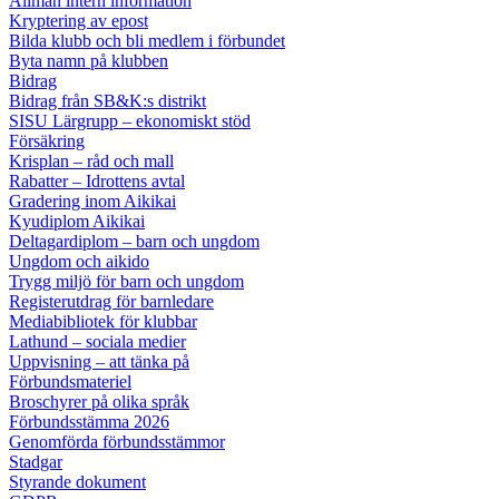
Allmän intern information
Kryptering av epost
Bilda klubb och bli medlem i förbundet
Byta namn på klubben
Bidrag
Bidrag från SB&K:s distrikt
SISU Lärgrupp – ekonomiskt stöd
Försäkring
Krisplan – råd och mall
Rabatter – Idrottens avtal
Gradering inom Aikikai
Kyudiplom Aikikai
Deltagardiplom – barn och ungdom
Ungdom och aikido
Trygg miljö för barn och ungdom
Registerutdrag för barnledare
Mediabibliotek för klubbar
Lathund – sociala medier
Uppvisning – att tänka på
Förbundsmateriel
Broschyrer på olika språk
Förbundsstämma 2026
Genomförda förbundsstämmor
Stadgar
Styrande dokument