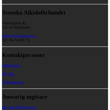
Svenska Aikidoförbundet
Ölandsgatan 42
116 63 Stockholm
info@svenskaikido.se
Tel: 08-714 88 70
Kontaktpersoner
Ordförande
Styrelse
Webbansvarig
Ansvarig utgivare
Per-Åke Wilhelmsson