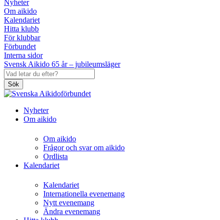
Nyheter
Om aikido
Kalendariet
Hitta klubb
För klubbar
Förbundet
Interna sidor
Svensk Aikido 65 år – jubileumsläger
Sök
Nyheter
Om aikido
Om aikido
Frågor och svar om aikido
Ordlista
Kalendariet
Kalendariet
Internationella evenemang
Nytt evenemang
Ändra evenemang