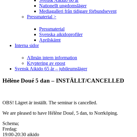
Svensk Aikido 60 år
Nationellt ungdomsläger
Mediagalleri från tidigare förbundsevent
Pressmaterial >
Pressmaterial
Svenska aikidoprofiler
Aprilskämt
Interna sidor
Allmän intern information
Kryptering av epost
Svensk Aikido 65 år – jubileumsläger
Hélène Doué 5 dan – INSTÄLLT/CANCELLED
OBS! Lägret är inställt. The seminar is cancelled.
We are pleased to have Hélène Doué, 5 dan, to Norrköping.
Schema;
Fredag:
19:00-20:30 aikido