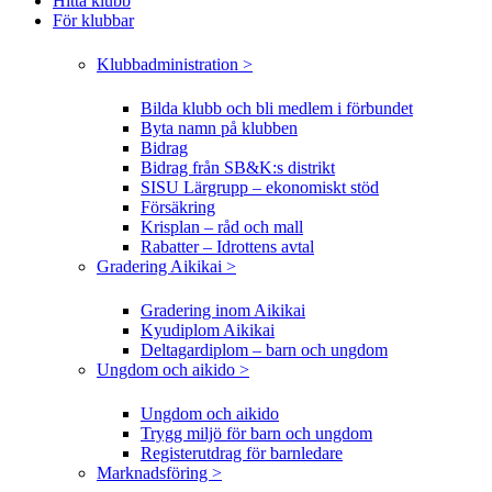
Hitta klubb
För klubbar
Klubbadministration >
Bilda klubb och bli medlem i förbundet
Byta namn på klubben
Bidrag
Bidrag från SB&K:s distrikt
SISU Lärgrupp – ekonomiskt stöd
Försäkring
Krisplan – råd och mall
Rabatter – Idrottens avtal
Gradering Aikikai >
Gradering inom Aikikai
Kyudiplom Aikikai
Deltagardiplom – barn och ungdom
Ungdom och aikido >
Ungdom och aikido
Trygg miljö för barn och ungdom
Registerutdrag för barnledare
Marknadsföring >