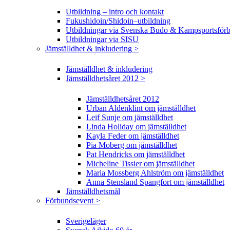
Utbildning – intro och kontakt
Fukushidoin/Shidoin–utbildning
Utbildningar via Svenska Budo & Kampsportsför
Utbildningar via SISU
Jämställdhet & inkludering >
Jämställdhet & inkludering
Jämställdhetsåret 2012 >
Jämställdhetsåret 2012
Urban Aldenklint om jämställdhet
Leif Sunje om jämställdhet
Linda Holiday om jämställdhet
Kayla Feder om jämställdhet
Pia Moberg om jämställdhet
Pat Hendricks om jämställdhet
Micheline Tissier om jämställdhet
Maria Mossberg Ahlström om jämställdhet
Anna Stensland Spangfort om jämställdhet
Jämställdhetsmål
Förbundsevent >
Sverigeläger