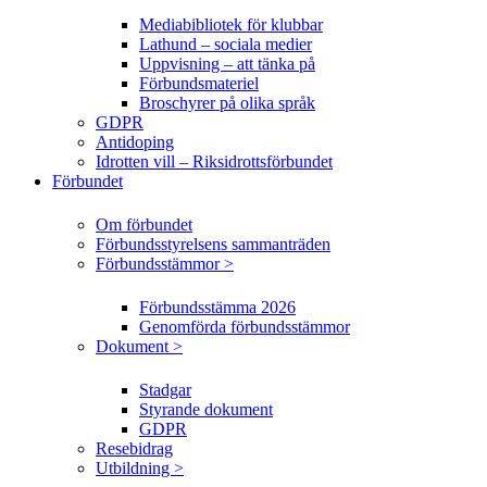
Mediabibliotek för klubbar
Lathund – sociala medier
Uppvisning – att tänka på
Förbundsmateriel
Broschyrer på olika språk
GDPR
Antidoping
Idrotten vill – Riksidrottsförbundet
Förbundet
Om förbundet
Förbundsstyrelsens sammanträden
Förbundsstämmor >
Förbundsstämma 2026
Genomförda förbundsstämmor
Dokument >
Stadgar
Styrande dokument
GDPR
Resebidrag
Utbildning >