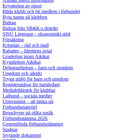
Allmän intern information
Kryptering av epost
Bilda klubb och bli medlem i förbundet
Byta namn på klubben
Bidrag
Bidrag från SB&K:s distrikt
SISU Lärgrupp – ekonomiskt stöd
Försäkring
Krisplan – råd och mall
Rabatter – Idrottens avtal
Gradering inom Aikikai
Kyudiplom Aikikai
Deltagardiplom – barn och ungdom
Ungdom och aikido
Trygg miljö för barn och ungdom
Registerutdrag för barnledare
Mediabibliotek för klubbar
Lathund – sociala medier
Uppvisning – att tänka på
Förbundsmateriel
Broschyrer på olika språk
Förbundsstämma 2026
Genomförda förbundsstämmor
Stadgar
Styrande dokument