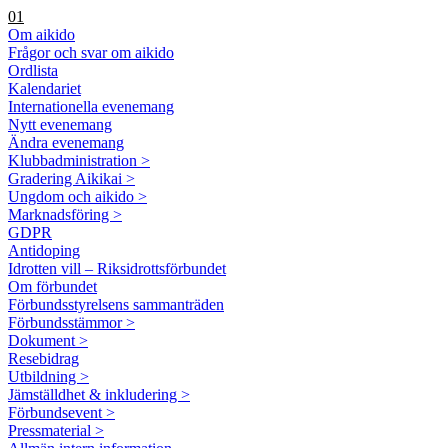
01
Om aikido
Frågor och svar om aikido
Ordlista
Kalendariet
Internationella evenemang
Nytt evenemang
Ändra evenemang
Klubbadministration >
Gradering Aikikai >
Ungdom och aikido >
Marknadsföring >
GDPR
Antidoping
Idrotten vill – Riksidrottsförbundet
Om förbundet
Förbundsstyrelsens sammanträden
Förbundsstämmor >
Dokument >
Resebidrag
Utbildning >
Jämställdhet & inkludering >
Förbundsevent >
Pressmaterial >