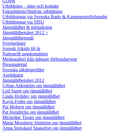
GDPR
Utbildning – intro och kontakt
Fukushidoin/Shidoin–utbildning
Utbildningar via Svenska Budo & Kampsportsförbundet
Utbildningar via SISU
Jämställdhet & inkludering
Jämställdhetsåret 2012 >
Jämställdhetsmål
Sverigeläger
Svensk Aikido 60 år
Nationellt ungdomsläger
Mediagalleri från tidigare förbundsevent
Pressmaterial
Svenska aikidoprofiler
Aprilskämt
Jämställdhetsåret 2012
Urban Aldenklint om jämställdhet
Leif Sunje om jämställdhet
Linda Holiday om jämställdhet
Kayla Feder om jämställdhet
Pia Moberg om jämställdhet
Pat Hendricks om jämställdhet
Micheline Tissier om jämställdhet
Maria Mossberg Ahlström om jämställdhet
Anna Stensland Spangfort om jämställdhet