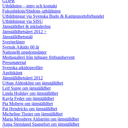
GDPR
Utbildning – intro och kontakt
Fukushidoin/Shidoin–utbildning
Utbildningar via Svenska Budo & Kampsportsförbundet
Utbildningar via SISU
Jämställdhet & inkludering
Jämställdhetsåret 2012 >
Jämställdhetsmål
Sverigeläger
Svensk Aikido 60 år
Nationellt ungdomsläger
Mediagalleri från tidigare förbundsevent
Pressmaterial
Svenska aikidoprofiler
Aprilskämt
Jämställdhetsåret 2012
Urban Aldenklint om jämställdhet
Leif Sunje om jämställdhet
Linda Holiday om jämställdhet
Kayla Feder om jämställdhet
Pia Moberg om jämställdhet
Pat Hendricks om jämställdhet
Micheline Tissier om jämställdhet
Maria Mossberg Ahlström om jämställdhet
Anna Stensland Spangfort om jämställdhet