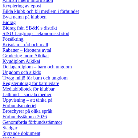
Allmän intern information
Kryptering av epost
Bilda klubb och bli medlem i förbundet
Byta namn på klubben
Bidrag
Bidrag från SB&K:s distrikt
SISU Lärgrupp – ekonomiskt stöd
Försäkring
Krisplan – råd och mall
Rabatter – Idrottens avtal
Gradering inom Aikikai
Kyudiplom Aikikai
Deltagardiplom – barn och ungdom
Ungdom och aikido
Trygg miljö för barn och ungdom
Registerutdrag för barnledare
Mediabibliotek för klubbar
Lathund – sociala medier
Uppvisning – att tänka på
Förbundsmateriel
Broschyrer på olika språk
Förbundsstämma 2026
Genomförda förbundsstämmor
Stadgar
Styrande dokument