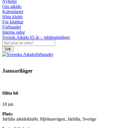
Nyheter
Om aikido
Kalendariet
Hitta klubb
För klubbar
Förbundet
Interna sidor
Svensk Aikido 65 år – jubileumsläger
Sök
Januariläger
Hitta hit
18 jan
Plats:
Järfälla aikidoklubb, Mjölnarvägen, Järfälla, Sverige