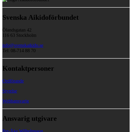
Svenska Aikidoförbundet
Ölandsgatan 42
116 63 Stockholm
info@svenskaikido.se
Tel: 08-714 88 70
Kontaktpersoner
Ordförande
Styrelse
Webbansvarig
Ansvarig utgivare
Per-Åke Wilhelmsson