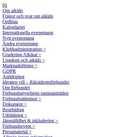
01
Om aikido
Frågor och svar om aikido
Ordlista
Kalendariet
Internationella evenemang
Nytt evenemang
Ändra evenemang
Klubbadministration >
Gradering Aikikai >
Ungdom och aikido >
Marknadsföring >
GDPR
Antidoping
Idrotten vill – Riksidrottsförbundet
Om förbundet
Förbundsstyrelsens sammanträden
Förbundsstämmor >
Dokument >
Resebidrag
Utbildning >
Jämställdhet & inkludering >
Förbundsevent >
Pressmaterial >