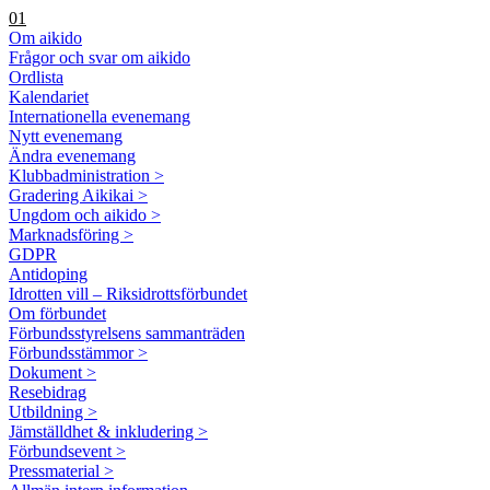
01
Om aikido
Frågor och svar om aikido
Ordlista
Kalendariet
Internationella evenemang
Nytt evenemang
Ändra evenemang
Klubbadministration >
Gradering Aikikai >
Ungdom och aikido >
Marknadsföring >
GDPR
Antidoping
Idrotten vill – Riksidrottsförbundet
Om förbundet
Förbundsstyrelsens sammanträden
Förbundsstämmor >
Dokument >
Resebidrag
Utbildning >
Jämställdhet & inkludering >
Förbundsevent >
Pressmaterial >