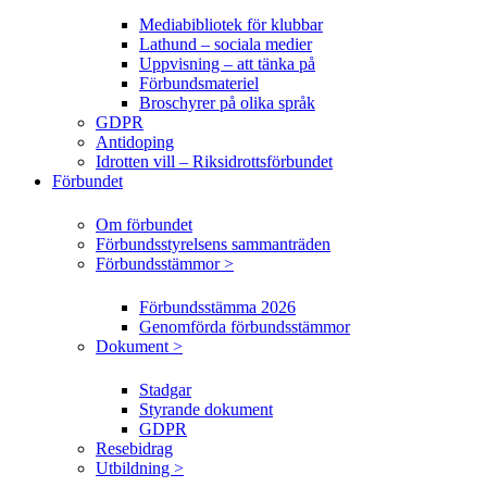
Mediabibliotek för klubbar
Lathund – sociala medier
Uppvisning – att tänka på
Förbundsmateriel
Broschyrer på olika språk
GDPR
Antidoping
Idrotten vill – Riksidrottsförbundet
Förbundet
Om förbundet
Förbundsstyrelsens sammanträden
Förbundsstämmor >
Förbundsstämma 2026
Genomförda förbundsstämmor
Dokument >
Stadgar
Styrande dokument
GDPR
Resebidrag
Utbildning >