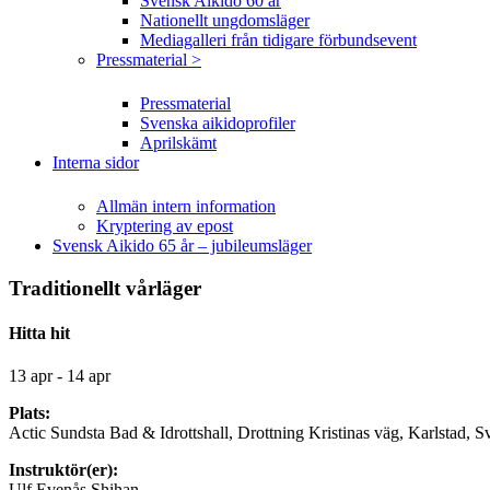
Svensk Aikido 60 år
Nationellt ungdomsläger
Mediagalleri från tidigare förbundsevent
Pressmaterial >
Pressmaterial
Svenska aikidoprofiler
Aprilskämt
Interna sidor
Allmän intern information
Kryptering av epost
Svensk Aikido 65 år – jubileumsläger
Traditionellt vårläger
Hitta hit
13 apr - 14 apr
Plats:
Actic Sundsta Bad & Idrottshall, Drottning Kristinas väg, Karlstad, S
Instruktör(er):
Ulf Evenås Shihan