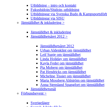
Utbildning – intro och kontakt
Fukushidoin/Shidoin–utbildning
Utbildningar via Svenska Budo & Kampsportsför
Utbildningar via SISU
Jämställdhet & inkludering >
Jämställdhet & inkludering
Jämställdhetsåret 2012 >
Jämställdhetsåret 2012
Urban Aldenklint om jämställdhet
Leif Sunje om jämställdhet
Linda Holiday om jämställdhet
Kayla Feder om jämställdhet
Pia Moberg om jämställdhet
Pat Hendricks om jämställdhet
Micheline Tissier om jämställdhet
Maria Mossberg Ahlström om jämställdhet
Anna Stensland Spangfort om jämställdhet
Jämställdhetsmål
Förbundsevent >
Sverigeläger