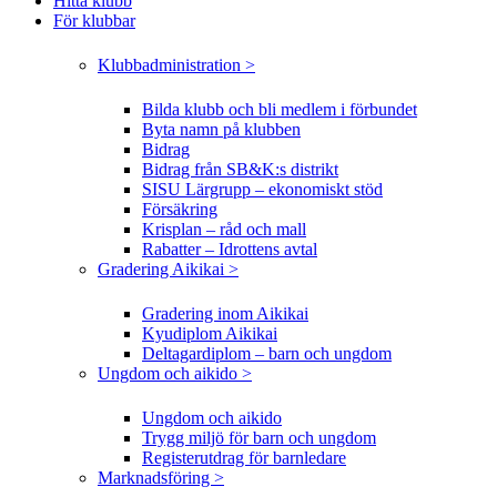
Hitta klubb
För klubbar
Klubbadministration >
Bilda klubb och bli medlem i förbundet
Byta namn på klubben
Bidrag
Bidrag från SB&K:s distrikt
SISU Lärgrupp – ekonomiskt stöd
Försäkring
Krisplan – råd och mall
Rabatter – Idrottens avtal
Gradering Aikikai >
Gradering inom Aikikai
Kyudiplom Aikikai
Deltagardiplom – barn och ungdom
Ungdom och aikido >
Ungdom och aikido
Trygg miljö för barn och ungdom
Registerutdrag för barnledare
Marknadsföring >