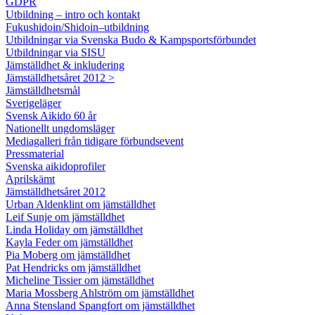
GDPR
Utbildning – intro och kontakt
Fukushidoin/Shidoin–utbildning
Utbildningar via Svenska Budo & Kampsportsförbundet
Utbildningar via SISU
Jämställdhet & inkludering
Jämställdhetsåret 2012 >
Jämställdhetsmål
Sverigeläger
Svensk Aikido 60 år
Nationellt ungdomsläger
Mediagalleri från tidigare förbundsevent
Pressmaterial
Svenska aikidoprofiler
Aprilskämt
Jämställdhetsåret 2012
Urban Aldenklint om jämställdhet
Leif Sunje om jämställdhet
Linda Holiday om jämställdhet
Kayla Feder om jämställdhet
Pia Moberg om jämställdhet
Pat Hendricks om jämställdhet
Micheline Tissier om jämställdhet
Maria Mossberg Ahlström om jämställdhet
Anna Stensland Spangfort om jämställdhet