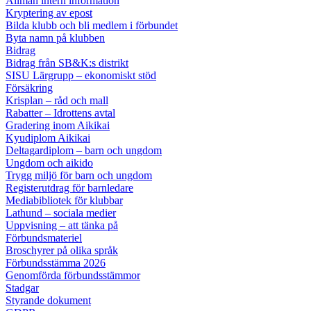
Allmän intern information
Kryptering av epost
Bilda klubb och bli medlem i förbundet
Byta namn på klubben
Bidrag
Bidrag från SB&K:s distrikt
SISU Lärgrupp – ekonomiskt stöd
Försäkring
Krisplan – råd och mall
Rabatter – Idrottens avtal
Gradering inom Aikikai
Kyudiplom Aikikai
Deltagardiplom – barn och ungdom
Ungdom och aikido
Trygg miljö för barn och ungdom
Registerutdrag för barnledare
Mediabibliotek för klubbar
Lathund – sociala medier
Uppvisning – att tänka på
Förbundsmateriel
Broschyrer på olika språk
Förbundsstämma 2026
Genomförda förbundsstämmor
Stadgar
Styrande dokument