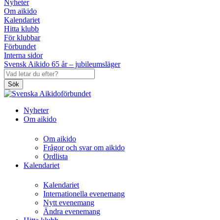
Nyheter
Om aikido
Kalendariet
Hitta klubb
För klubbar
Förbundet
Interna sidor
Svensk Aikido 65 år – jubileumsläger
Sök
Nyheter
Om aikido
Om aikido
Frågor och svar om aikido
Ordlista
Kalendariet
Kalendariet
Internationella evenemang
Nytt evenemang
Ändra evenemang