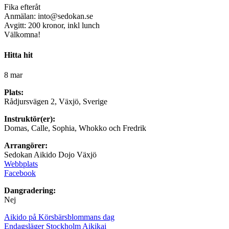
Fika efteråt
Anmälan: into@sedokan.se
Avgitt: 200 kronor, inkl lunch
Välkomna!
Hitta hit
8 mar
Plats:
Rådjursvägen 2, Växjö, Sverige
Instruktör(er):
Domas, Calle, Sophia, Whokko och Fredrik
Arrangörer:
Sedokan Aikido Dojo Växjö
Webbplats
Facebook
Dangradering:
Nej
Aikido på Körsbärsblommans dag
Endagsläger Stockholm Aikikai