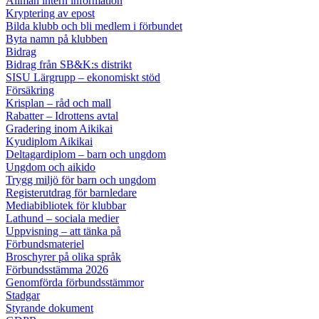
Allmän intern information
Kryptering av epost
Bilda klubb och bli medlem i förbundet
Byta namn på klubben
Bidrag
Bidrag från SB&K:s distrikt
SISU Lärgrupp – ekonomiskt stöd
Försäkring
Krisplan – råd och mall
Rabatter – Idrottens avtal
Gradering inom Aikikai
Kyudiplom Aikikai
Deltagardiplom – barn och ungdom
Ungdom och aikido
Trygg miljö för barn och ungdom
Registerutdrag för barnledare
Mediabibliotek för klubbar
Lathund – sociala medier
Uppvisning – att tänka på
Förbundsmateriel
Broschyrer på olika språk
Förbundsstämma 2026
Genomförda förbundsstämmor
Stadgar
Styrande dokument