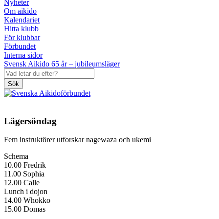
Nyheter
Om aikido
Kalendariet
Hitta klubb
För klubbar
Förbundet
Interna sidor
Svensk Aikido 65 år – jubileumsläger
Sök
Lägersöndag
Fem instruktörer utforskar nagewaza och ukemi
Schema
10.00 Fredrik
11.00 Sophia
12.00 Calle
Lunch i dojon
14.00 Whokko
15.00 Domas