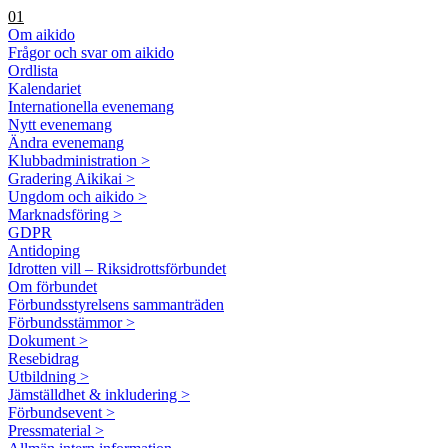
01
Om aikido
Frågor och svar om aikido
Ordlista
Kalendariet
Internationella evenemang
Nytt evenemang
Ändra evenemang
Klubbadministration >
Gradering Aikikai >
Ungdom och aikido >
Marknadsföring >
GDPR
Antidoping
Idrotten vill – Riksidrottsförbundet
Om förbundet
Förbundsstyrelsens sammanträden
Förbundsstämmor >
Dokument >
Resebidrag
Utbildning >
Jämställdhet & inkludering >
Förbundsevent >
Pressmaterial >