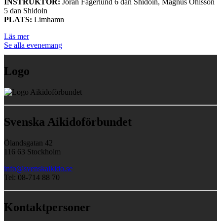
INSTRUKTÖR:
Jöran Fagerlund 6 dan Shidoin, Magnus Ohlsson
5 dan Shidoin
PLATS:
Limhamn
Läs mer
Se alla evenemang
Logo
Svenska Aikidoförbundet
Ölandsgatan 42
116 63 Stockholm
info@svenskaikido.se
Tel: 08-714 88 70
Kontaktpersoner