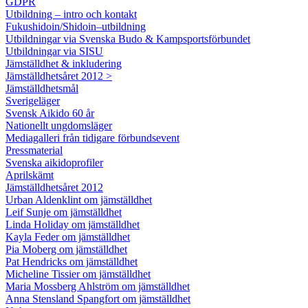
GDPR
Utbildning – intro och kontakt
Fukushidoin/Shidoin–utbildning
Utbildningar via Svenska Budo & Kampsportsförbundet
Utbildningar via SISU
Jämställdhet & inkludering
Jämställdhetsåret 2012 >
Jämställdhetsmål
Sverigeläger
Svensk Aikido 60 år
Nationellt ungdomsläger
Mediagalleri från tidigare förbundsevent
Pressmaterial
Svenska aikidoprofiler
Aprilskämt
Jämställdhetsåret 2012
Urban Aldenklint om jämställdhet
Leif Sunje om jämställdhet
Linda Holiday om jämställdhet
Kayla Feder om jämställdhet
Pia Moberg om jämställdhet
Pat Hendricks om jämställdhet
Micheline Tissier om jämställdhet
Maria Mossberg Ahlström om jämställdhet
Anna Stensland Spangfort om jämställdhet