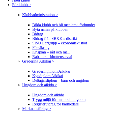
Hitta klubb
För klubbar
Klubbadministration >
Bilda klubb och bli medlem i förbundet
Byta namn på klubben
Bidrag
Bidrag från SB&K:s distrikt
SISU Lärgrupp – ekonomiskt stöd
Försäkring
Krisplan – råd och mall
Rabatter – Idrottens avtal
Gradering Aikikai >
Gradering inom Aikikai
Kyudiplom Aikikai
Deltagardiplom – barn och ungdom
Ungdom och aikido >
Ungdom och aikido
Trygg miljö för barn och ungdom
Registerutdrag för barnledare
Marknadsföring >