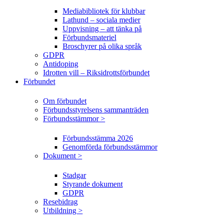
Mediabibliotek för klubbar
Lathund – sociala medier
Uppvisning – att tänka på
Förbundsmateriel
Broschyrer på olika språk
GDPR
Antidoping
Idrotten vill – Riksidrottsförbundet
Förbundet
Om förbundet
Förbundsstyrelsens sammanträden
Förbundsstämmor >
Förbundsstämma 2026
Genomförda förbundsstämmor
Dokument >
Stadgar
Styrande dokument
GDPR
Resebidrag
Utbildning >