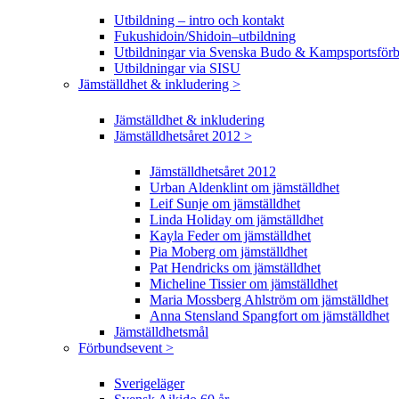
Utbildning – intro och kontakt
Fukushidoin/Shidoin–utbildning
Utbildningar via Svenska Budo & Kampsportsför
Utbildningar via SISU
Jämställdhet & inkludering >
Jämställdhet & inkludering
Jämställdhetsåret 2012 >
Jämställdhetsåret 2012
Urban Aldenklint om jämställdhet
Leif Sunje om jämställdhet
Linda Holiday om jämställdhet
Kayla Feder om jämställdhet
Pia Moberg om jämställdhet
Pat Hendricks om jämställdhet
Micheline Tissier om jämställdhet
Maria Mossberg Ahlström om jämställdhet
Anna Stensland Spangfort om jämställdhet
Jämställdhetsmål
Förbundsevent >
Sverigeläger