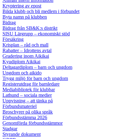
Allmän intern information
Kryptering av epost
Bilda klubb och bli medlem i förbundet
Byta namn på klubben
Bidrag
Bidrag från SB&K:s distrikt
SISU Lärgrupp – ekonomiskt stöd
Försäkring
Krisplan – råd och mall
Rabatter – Idrottens avtal
Gradering inom Aikikai
Kyudiplom Aikikai
Deltagardiplom – barn och ungdom
Ungdom och aikido
Trygg miljö för barn och ungdom
Registerutdrag för barnledare
Mediabibliotek för klubbar
Lathund – sociala medier
Uppvisning – att tänka på
Förbundsmateriel
Broschyrer på olika språk
Förbundsstämma 2026
Genomförda förbundsstämmor
Stadgar
Styrande dokument