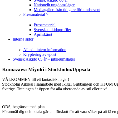
Svensk Aikido 60 år
Nationellt ungdomsläger
Mediagalleri från tidigare förbundsevent
Pressmaterial >
Pressmaterial
Svenska aikidoprofiler
Aprilskämt
Interna sidor
Allmän intern information
Kryptering av epost
Svensk Aikido 65 år – jubileumsläger
Kumazawa Miyuki i Stockholm/Uppsala
VÄLKOMMEN till ett fantastiskt läger!
Stockholm Aikikai i samarbete med Ikigai Gubbängen och KFUM Uppsala
Sverige. Träningen är öppen för alla oberoende av stil eller nivå.
OBS, begränsat med plats.
Föranmäl dig och betala gärna i förskott för att vara säker på att få e