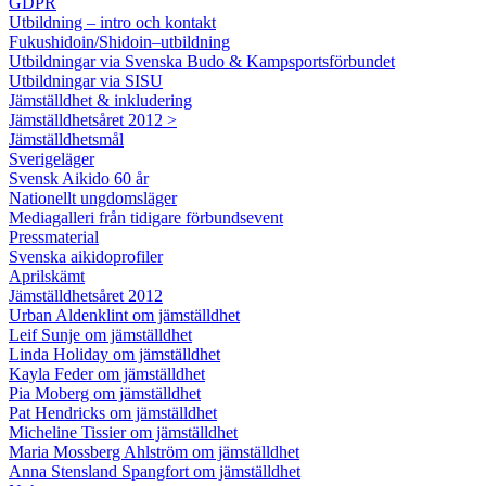
GDPR
Utbildning – intro och kontakt
Fukushidoin/Shidoin–utbildning
Utbildningar via Svenska Budo & Kampsportsförbundet
Utbildningar via SISU
Jämställdhet & inkludering
Jämställdhetsåret 2012 >
Jämställdhetsmål
Sverigeläger
Svensk Aikido 60 år
Nationellt ungdomsläger
Mediagalleri från tidigare förbundsevent
Pressmaterial
Svenska aikidoprofiler
Aprilskämt
Jämställdhetsåret 2012
Urban Aldenklint om jämställdhet
Leif Sunje om jämställdhet
Linda Holiday om jämställdhet
Kayla Feder om jämställdhet
Pia Moberg om jämställdhet
Pat Hendricks om jämställdhet
Micheline Tissier om jämställdhet
Maria Mossberg Ahlström om jämställdhet
Anna Stensland Spangfort om jämställdhet