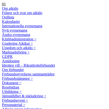
01
Om aikido
Frågor och svar om aikido
Ordlista
Kalendariet
Internationella evenemang
Nytt evenemang
Ändra evenemang
Klubbadministration >
Gradering Aikikai >
Ungdom och aikido >
Marknadsföring >
GDPR
Antidoping
Idrotten vill – Riksidrottsförbundet
Om förbundet
Förbundsstyrelsens sammanträden
Förbundsstämmor >
Dokument >
Resebidrag
Utbildning >
Jämställdhet & inkludering >
Förbundsevent >
Pressmaterial >