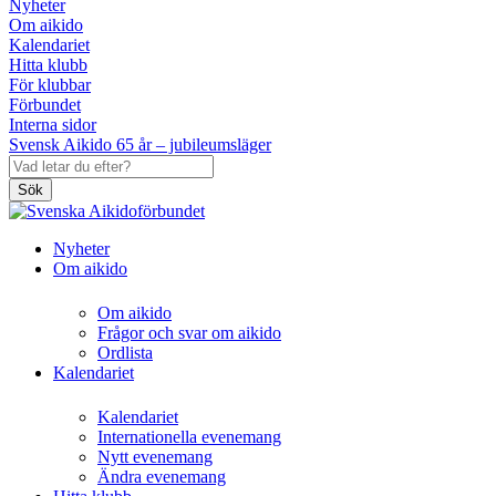
Nyheter
Om aikido
Kalendariet
Hitta klubb
För klubbar
Förbundet
Interna sidor
Svensk Aikido 65 år – jubileumsläger
Sök
Nyheter
Om aikido
Om aikido
Frågor och svar om aikido
Ordlista
Kalendariet
Kalendariet
Internationella evenemang
Nytt evenemang
Ändra evenemang