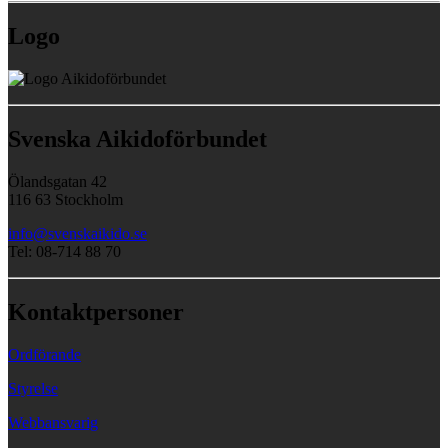
Logo
Svenska Aikidoförbundet
Ölandsgatan 42
116 63 Stockholm
info@svenskaikido.se
Tel: 08-714 88 70
Kontaktpersoner
Ordförande
Styrelse
Webbansvarig