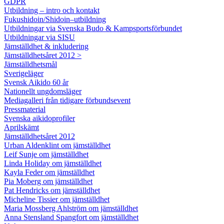
GDPR
Utbildning – intro och kontakt
Fukushidoin/Shidoin–utbildning
Utbildningar via Svenska Budo & Kampsportsförbundet
Utbildningar via SISU
Jämställdhet & inkludering
Jämställdhetsåret 2012 >
Jämställdhetsmål
Sverigeläger
Svensk Aikido 60 år
Nationellt ungdomsläger
Mediagalleri från tidigare förbundsevent
Pressmaterial
Svenska aikidoprofiler
Aprilskämt
Jämställdhetsåret 2012
Urban Aldenklint om jämställdhet
Leif Sunje om jämställdhet
Linda Holiday om jämställdhet
Kayla Feder om jämställdhet
Pia Moberg om jämställdhet
Pat Hendricks om jämställdhet
Micheline Tissier om jämställdhet
Maria Mossberg Ahlström om jämställdhet
Anna Stensland Spangfort om jämställdhet