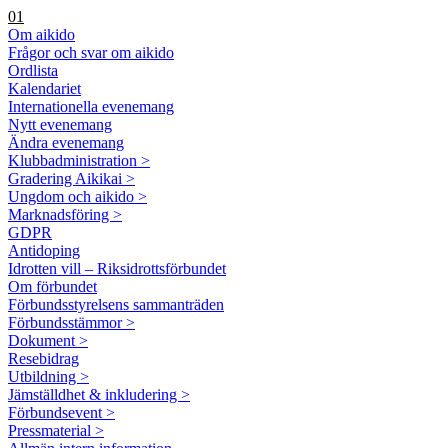
01
Om aikido
Frågor och svar om aikido
Ordlista
Kalendariet
Internationella evenemang
Nytt evenemang
Ändra evenemang
Klubbadministration >
Gradering Aikikai >
Ungdom och aikido >
Marknadsföring >
GDPR
Antidoping
Idrotten vill – Riksidrottsförbundet
Om förbundet
Förbundsstyrelsens sammanträden
Förbundsstämmor >
Dokument >
Resebidrag
Utbildning >
Jämställdhet & inkludering >
Förbundsevent >
Pressmaterial >