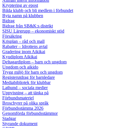
Allmän intern information
Kryptering av epost
Bilda klubb och bli medlem i förbundet
Byta namn på klubben
Bidrag
Bidrag från SB&K:s distrikt
SISU Lärgrupp – ekonomiskt stöd
Försäkring
Krisplan – råd och mall
Rabatter – Idrottens avtal
Gradering inom Aikikai
Kyudiplom Aikikai
Deltagardiplom – barn och ungdom
Ungdom och aikido
Trygg miljö för barn och ungdom
Registerutdrag för barnledare
Mediabibliotek för klubbar
Lathund – sociala medier
Uppvisning – att tänka på
Förbundsmateriel
Broschyrer på olika språk
Förbundsstämma 2026
Genomförda förbundsstämmor
Stadgar
Styrande dokument