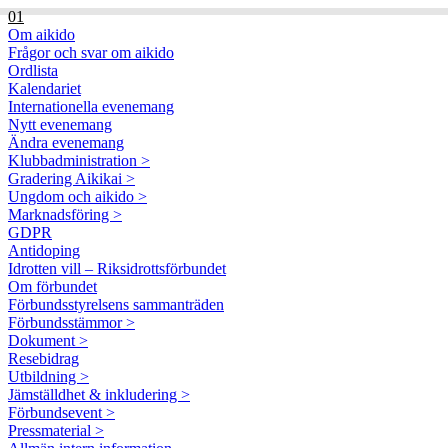
01
Om aikido
Frågor och svar om aikido
Ordlista
Kalendariet
Internationella evenemang
Nytt evenemang
Ändra evenemang
Klubbadministration >
Gradering Aikikai >
Ungdom och aikido >
Marknadsföring >
GDPR
Antidoping
Idrotten vill – Riksidrottsförbundet
Om förbundet
Förbundsstyrelsens sammanträden
Förbundsstämmor >
Dokument >
Resebidrag
Utbildning >
Jämställdhet & inkludering >
Förbundsevent >
Pressmaterial >