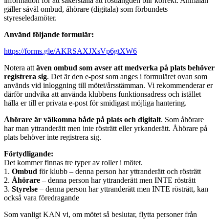
information för att säkerställa att röstlängden blir korrekt. Anmälan
gäller såväl ombud, åhörare (digitala) som förbundets
styreseledamöter.
Använd följande formulär:
https://forms.gle/AKRSAXJXsVp6gtXW6
Notera att
även ombud som avser att medverka på plats behöver
registrera sig
. Det är den e-post som anges i formuläret ovan som
används vid inloggning till mötet/årsstämman. Vi rekommenderar er
därför undvika att använda klubbens funktionsadress och istället
hålla er till er privata e-post för smidigast möjliga hantering.
Åhörare är välkomna både på plats och digitalt
. Som åhörare
har man yttranderätt men inte rösträtt eller yrkanderätt. Åhörare på
plats behöver inte registrera sig.
Förtydligande:
Det kommer finnas tre typer av roller i mötet.
1.
Ombud
för klubb – denna person har yttranderätt och rösträtt
2.
Åhörare
– denna person har yttranderätt men INTE rösträtt
3.
Styrelse
– denna person har yttranderätt men INTE rösträtt, kan
också vara föredragande
Som vanligt KAN vi, om mötet så beslutar, flytta personer från