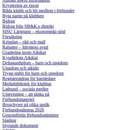
Allmän intern information
Kryptering av epost
Bilda klubb och bli medlem i förbundet
Byta namn på klubben
Bidrag
Bidrag från SB&K:s distrikt
SISU Lärgrupp – ekonomiskt stöd
Försäkring
Krisplan – råd och mall
Rabatter – Idrottens avtal
Gradering inom Aikikai
Kyudiplom Aikikai
Deltagardiplom – barn och ungdom
Ungdom och aikido
Trygg miljö för barn och ungdom
Registerutdrag för barnledare
Mediabibliotek för klubbar
Lathund – sociala medier
Uppvisning – att tänka på
Förbundsmateriel
Broschyrer på olika språk
Förbundsstämma 2026
Genomförda förbundsstämmor
Stadgar
Styrande dokument