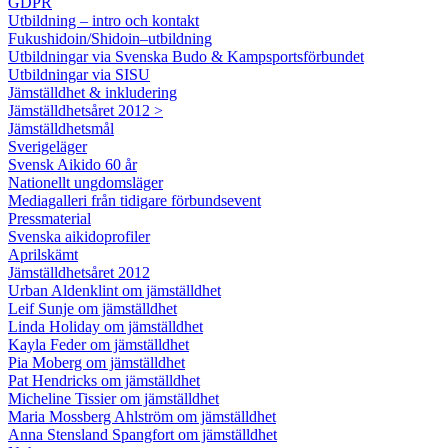
GDPR
Utbildning – intro och kontakt
Fukushidoin/Shidoin–utbildning
Utbildningar via Svenska Budo & Kampsportsförbundet
Utbildningar via SISU
Jämställdhet & inkludering
Jämställdhetsåret 2012 >
Jämställdhetsmål
Sverigeläger
Svensk Aikido 60 år
Nationellt ungdomsläger
Mediagalleri från tidigare förbundsevent
Pressmaterial
Svenska aikidoprofiler
Aprilskämt
Jämställdhetsåret 2012
Urban Aldenklint om jämställdhet
Leif Sunje om jämställdhet
Linda Holiday om jämställdhet
Kayla Feder om jämställdhet
Pia Moberg om jämställdhet
Pat Hendricks om jämställdhet
Micheline Tissier om jämställdhet
Maria Mossberg Ahlström om jämställdhet
Anna Stensland Spangfort om jämställdhet