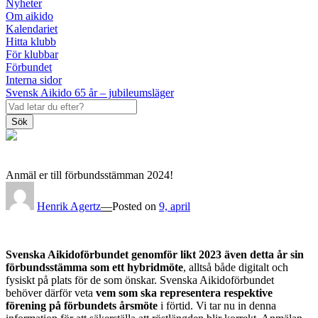
Nyheter
Om aikido
Kalendariet
Hitta klubb
För klubbar
Förbundet
Interna sidor
Svensk Aikido 65 år – jubileumsläger
Sök
Anmäl er till förbundsstämman 2024!
Henrik Agertz
—
Posted on
9, april
Svenska Aikidoförbundet genomför likt 2023 även detta år sin
förbundsstämma som ett hybridmöte
, alltså både digitalt och
fysiskt på plats för de som önskar. Svenska Aikidoförbundet
behöver därför veta
vem som ska representera respektive
förening på förbundets årsmöte
i förtid. Vi tar nu in denna