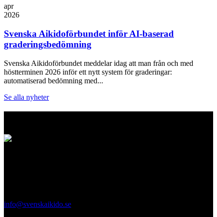
apr
2026
Svenska Aikidoförbundet inför AI-baserad
graderingsbedömning
Svenska Aikidoförbundet meddelar idag att man från och med
höstterminen 2026 inför ett nytt system för graderingar:
automatiserad bedömning med...
Se alla nyheter
Logo
Svenska Aikidoförbundet
Ölandsgatan 42
116 63 Stockholm
info@svenskaikido.se
Tel: 08-714 88 70