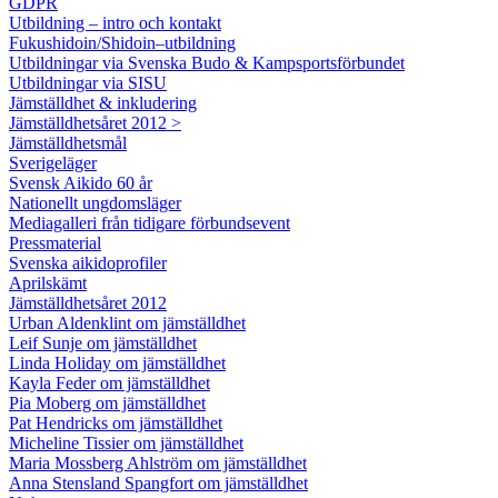
GDPR
Utbildning – intro och kontakt
Fukushidoin/Shidoin–utbildning
Utbildningar via Svenska Budo & Kampsportsförbundet
Utbildningar via SISU
Jämställdhet & inkludering
Jämställdhetsåret 2012 >
Jämställdhetsmål
Sverigeläger
Svensk Aikido 60 år
Nationellt ungdomsläger
Mediagalleri från tidigare förbundsevent
Pressmaterial
Svenska aikidoprofiler
Aprilskämt
Jämställdhetsåret 2012
Urban Aldenklint om jämställdhet
Leif Sunje om jämställdhet
Linda Holiday om jämställdhet
Kayla Feder om jämställdhet
Pia Moberg om jämställdhet
Pat Hendricks om jämställdhet
Micheline Tissier om jämställdhet
Maria Mossberg Ahlström om jämställdhet
Anna Stensland Spangfort om jämställdhet