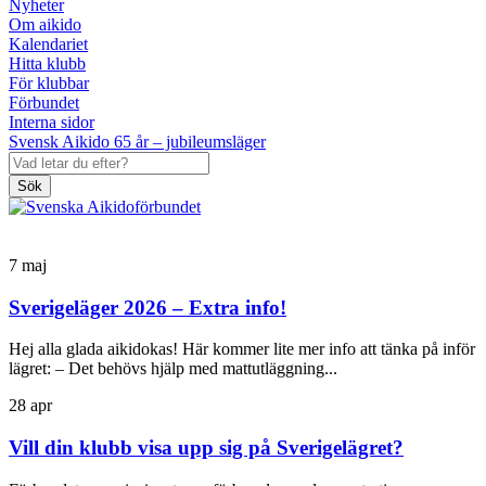
Nyheter
Om aikido
Kalendariet
Hitta klubb
För klubbar
Förbundet
Interna sidor
Svensk Aikido 65 år – jubileumsläger
Sök
7
maj
Sverigeläger 2026 – Extra info!
Hej alla glada aikidokas! Här kommer lite mer info att tänka på inför
lägret: – Det behövs hjälp med mattutläggning...
28
apr
Vill din klubb visa upp sig på Sverigelägret?