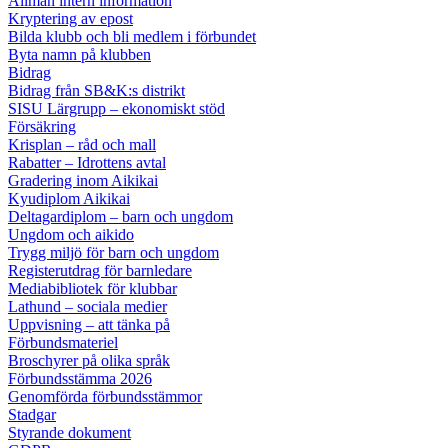
Allmän intern information
Kryptering av epost
Bilda klubb och bli medlem i förbundet
Byta namn på klubben
Bidrag
Bidrag från SB&K:s distrikt
SISU Lärgrupp – ekonomiskt stöd
Försäkring
Krisplan – råd och mall
Rabatter – Idrottens avtal
Gradering inom Aikikai
Kyudiplom Aikikai
Deltagardiplom – barn och ungdom
Ungdom och aikido
Trygg miljö för barn och ungdom
Registerutdrag för barnledare
Mediabibliotek för klubbar
Lathund – sociala medier
Uppvisning – att tänka på
Förbundsmateriel
Broschyrer på olika språk
Förbundsstämma 2026
Genomförda förbundsstämmor
Stadgar
Styrande dokument