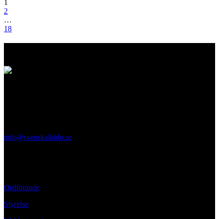
1
2
…
18
Logo
Svenska Aikidoförbundet
Ölandsgatan 42
116 63 Stockholm
info@svenskaikido.se
Tel: 08-714 88 70
Kontaktpersoner
Ordförande
Styrelse