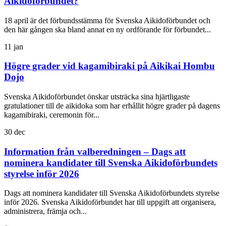
Aikidoförbundet?
18 april är det förbundsstämma för Svenska Aikidoförbundet och
den här gången ska bland annat en ny ordförande för förbundet...
11
jan
Högre grader vid kagamibiraki på Aikikai Hombu
Dojo
Svenska Aikidoförbundet önskar utsträcka sina hjärtligaste
gratulationer till de aikidoka som har erhållit högre grader på dagens
kagamibiraki, ceremonin för...
30
dec
Information från valberedningen – Dags att
nominera kandidater till Svenska Aikidoförbundets
styrelse inför 2026
Dags att nominera kandidater till Svenska Aikidoförbundets styrelse
inför 2026. Svenska Aikidoförbundet har till uppgift att organisera,
administrera, främja och...