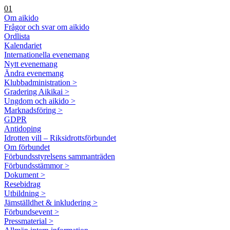
01
Om aikido
Frågor och svar om aikido
Ordlista
Kalendariet
Internationella evenemang
Nytt evenemang
Ändra evenemang
Klubbadministration >
Gradering Aikikai >
Ungdom och aikido >
Marknadsföring >
GDPR
Antidoping
Idrotten vill – Riksidrottsförbundet
Om förbundet
Förbundsstyrelsens sammanträden
Förbundsstämmor >
Dokument >
Resebidrag
Utbildning >
Jämställdhet & inkludering >
Förbundsevent >
Pressmaterial >