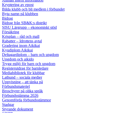
Allmän intern information
Kryptering av epost
Bilda klubb och bli medlem i förbundet
Byta namn på klubben
Bidrag
Bidrag från SB&K:s distrikt
SISU Lärgrupp – ekonomiskt stöd
Försäkring
Krisplan – råd och mall
Rabatter – Idrottens avtal
Gradering inom Aikikai
Kyudiplom Aikikai
Deltagardiplom – barn och ungdom
Ungdom och aikido
Trygg miljö för barn och ungdom
Registerutdrag för barnledare
Mediabibliotek för klubbar
Lathund – sociala medier
Uppvisning – att tänka på
Förbundsmateriel
Broschyrer på olika språk
Förbundsstämma 2026
Genomförda förbundsstämmor
Stadgar
Styrande dokument