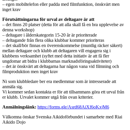
– egen mobiltelefon eller padda med filmfunktion, önskvärt men
inget krav
Förutsättningarna för urval av deltagare är att
– det finns 20 platser (detta för att alla skall få en bra upplevelse av
denna workshop)
– deltagare i ålderskategorin 15-20 år är prioriterade
– deltagande från flera olika klubbar kommer prioriteras
– det skall/bör finnas en överenskommelse (muntlig räcker säkert)
mellan deltagare och klubb att deltagaren vill engagera sig i
klubbens verksamhet (syftet med detta initiativ är att få fler
ungdomar att bidra i klubbarnas marknadsföringsaktiviteter)
– det är önskvärt att deltagarna har någon vana vid filmning och
filmproduktion men inget krav
Ni som klubbledare ber era medlemmar som är intresserade att
anmäla sig.
Vi kommer sedan kontakta er för att tillsammans göra ett urval från
er klubb. Urvalet kommer utgå från ovan kriterier.
Anmälningslänk:
https://forms.gle/Asrd68AiXf6oKxjM6
Välkomna önskar Svenska Aikidoförbundet i samarbete med Riai
Aikido Dojo