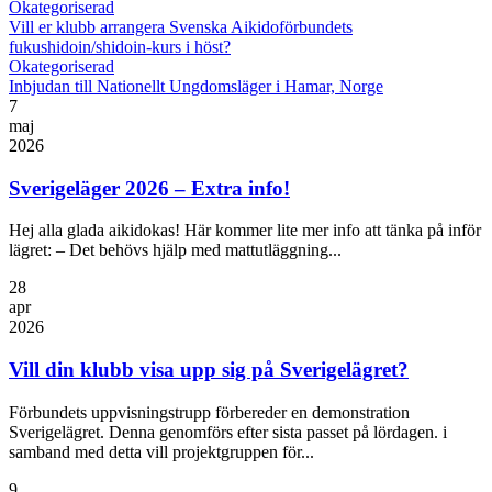
Okategoriserad
Vill er klubb arrangera Svenska Aikidoförbundets
fukushidoin/shidoin-kurs i höst?
Okategoriserad
Inbjudan till Nationellt Ungdomsläger i Hamar, Norge
7
maj
2026
Sverigeläger 2026 – Extra info!
Hej alla glada aikidokas! Här kommer lite mer info att tänka på inför
lägret: – Det behövs hjälp med mattutläggning...
28
apr
2026
Vill din klubb visa upp sig på Sverigelägret?
Förbundets uppvisningstrupp förbereder en demonstration
Sverigelägret. Denna genomförs efter sista passet på lördagen. i
samband med detta vill projektgruppen för...
9