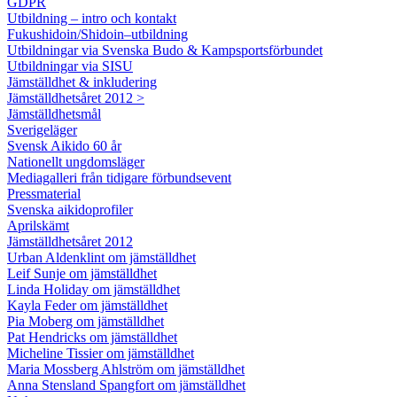
GDPR
Utbildning – intro och kontakt
Fukushidoin/Shidoin–utbildning
Utbildningar via Svenska Budo & Kampsportsförbundet
Utbildningar via SISU
Jämställdhet & inkludering
Jämställdhetsåret 2012 >
Jämställdhetsmål
Sverigeläger
Svensk Aikido 60 år
Nationellt ungdomsläger
Mediagalleri från tidigare förbundsevent
Pressmaterial
Svenska aikidoprofiler
Aprilskämt
Jämställdhetsåret 2012
Urban Aldenklint om jämställdhet
Leif Sunje om jämställdhet
Linda Holiday om jämställdhet
Kayla Feder om jämställdhet
Pia Moberg om jämställdhet
Pat Hendricks om jämställdhet
Micheline Tissier om jämställdhet
Maria Mossberg Ahlström om jämställdhet
Anna Stensland Spangfort om jämställdhet