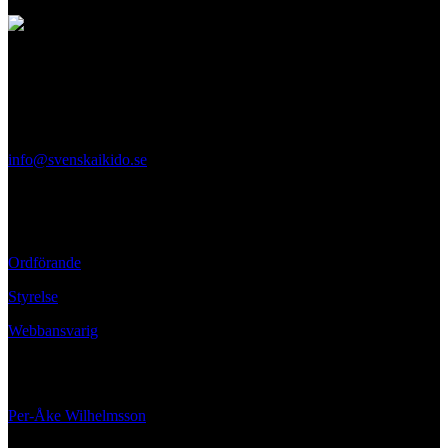
Svenska Aikidoförbundet
Ölandsgatan 42
116 63 Stockholm
info@svenskaikido.se
Tel: 08-714 88 70
Kontaktpersoner
Ordförande
Styrelse
Webbansvarig
Ansvarig utgivare
Per-Åke Wilhelmsson
070-662 02 00