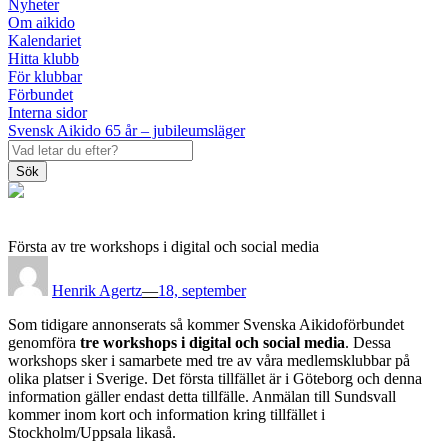
Nyheter
Om aikido
Kalendariet
Hitta klubb
För klubbar
Förbundet
Interna sidor
Svensk Aikido 65 år – jubileumsläger
Sök
Första av tre workshops i digital och social media
Posted
on
Henrik Agertz
—
18, september
Som tidigare annonserats så kommer Svenska Aikidoförbundet
genomföra
tre workshops i digital och social media
. Dessa
workshops sker i samarbete med tre av våra medlemsklubbar på
olika platser i Sverige. Det första tillfället är i Göteborg och denna
information gäller endast detta tillfälle. Anmälan till Sundsvall
kommer inom kort och information kring tillfället i
Stockholm/Uppsala likaså.