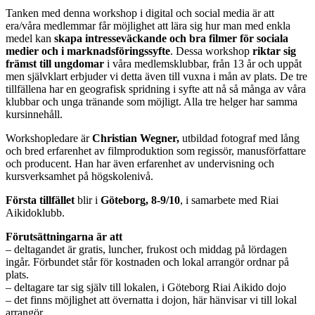
Tanken med denna workshop i digital och social media är att
era/våra medlemmar får möjlighet att lära sig hur man med enkla
medel kan
skapa intresseväckande och bra filmer för sociala
medier och i marknadsföringssyfte
. Dessa workshop
riktar sig
främst till ungdomar
i våra medlemsklubbar, från 13 år och uppåt
men självklart erbjuder vi detta även till vuxna i mån av plats. De tre
tillfällena har en geografisk spridning i syfte att nå så många av våra
klubbar och unga tränande som möjligt. Alla tre helger har samma
kursinnehåll.
Workshopledare är
Christian Wegner,
utbildad fotograf med lång
och bred erfarenhet av filmproduktion som regissör, manusförfattare
och producent. Han har även erfarenhet av undervisning och
kursverksamhet på högskolenivå.
Första tillfället
blir i
Göteborg, 8-9/10
, i samarbete med Riai
Aikidoklubb.
Förutsättningarna är att
– deltagandet är gratis, luncher, frukost och middag på lördagen
ingår. Förbundet står för kostnaden och lokal arrangör ordnar på
plats.
– deltagare tar sig själv till lokalen, i Göteborg Riai Aikido dojo
– det finns möjlighet att övernatta i dojon, här hänvisar vi till lokal
arrangör