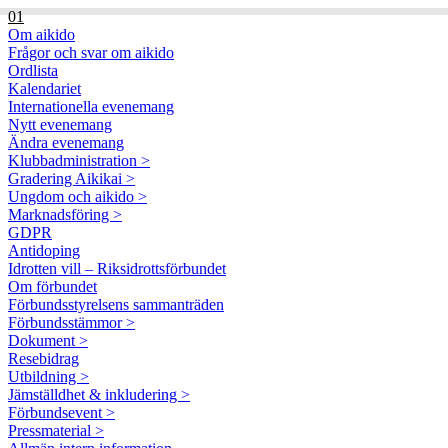
01
Om aikido
Frågor och svar om aikido
Ordlista
Kalendariet
Internationella evenemang
Nytt evenemang
Ändra evenemang
Klubbadministration >
Gradering Aikikai >
Ungdom och aikido >
Marknadsföring >
GDPR
Antidoping
Idrotten vill – Riksidrottsförbundet
Om förbundet
Förbundsstyrelsens sammanträden
Förbundsstämmor >
Dokument >
Resebidrag
Utbildning >
Jämställdhet & inkludering >
Förbundsevent >
Pressmaterial >