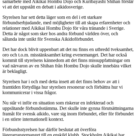
samarbete med Aikikai Hombu Dojo och Kuribayashi Shihan förstår
vi att det uppstått en debatt i aikidosverige.
Styrelsen har sett detta läger som en del i ett starkare
förbundserbjudande, med möjligheter till att skapa erfarenheter och
relationer med Aikikai Hombu Dojo för våra tränande i Sverige.
Detta är något som sker hos andra förbund världen över, och
sålunda inte unikt för Svenska Aikidoförbundet.
Det har dock blivit uppenbart att det nu finns en utbredd tveksamhet,
oro och t.o.m. misstänksamhet kring evenemanget. Det har också
kommit till styrelsens kännedom att det finns missuppfattningar om
vad närvaron av en Shihan från Hombu Dojo skulle innebära vilket
är beklagligt.
Styrelsen har i och med detta insett att det finns behov av att i
framtiden förtydliga hur styrelsen resonerar och förbättra hur vi
kommunicerar i vissa frågor.
Nu står vi inför en situation som riskerar en infekterad och
uppslitande förbundsstämma. Det skulle inte gynna förutsättningarna
framåt för svensk aikido, vare sig inom förbundet, eller för förbundet
i en större internationell kontext.
Förbundsstyrelsen har därför beslutat att överföra
lägerarrangemanget till en enskild klubb. Stockholm Aikikai har