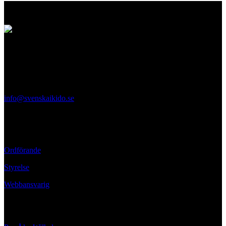
Logo
Svenska Aikidoförbundet
Ölandsgatan 42
116 63 Stockholm
info@svenskaikido.se
Tel: 08-714 88 70
Kontaktpersoner
Ordförande
Styrelse
Webbansvarig
Ansvarig utgivare