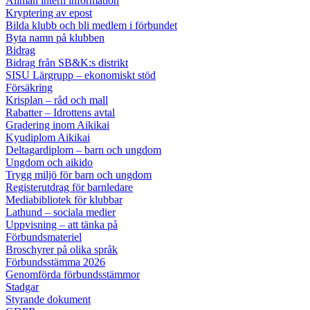
Allmän intern information
Kryptering av epost
Bilda klubb och bli medlem i förbundet
Byta namn på klubben
Bidrag
Bidrag från SB&K:s distrikt
SISU Lärgrupp – ekonomiskt stöd
Försäkring
Krisplan – råd och mall
Rabatter – Idrottens avtal
Gradering inom Aikikai
Kyudiplom Aikikai
Deltagardiplom – barn och ungdom
Ungdom och aikido
Trygg miljö för barn och ungdom
Registerutdrag för barnledare
Mediabibliotek för klubbar
Lathund – sociala medier
Uppvisning – att tänka på
Förbundsmateriel
Broschyrer på olika språk
Förbundsstämma 2026
Genomförda förbundsstämmor
Stadgar
Styrande dokument