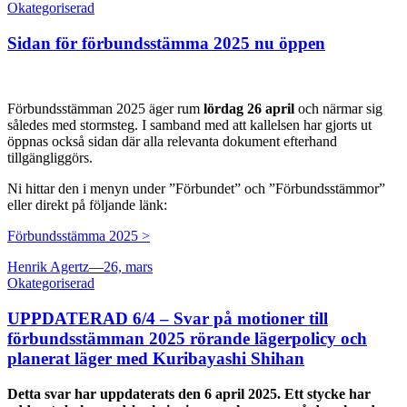
on
Okategoriserad
Sidan för förbundsstämma 2025 nu öppen
Förbundsstämman 2025 äger rum
lördag 26 april
och närmar sig
således med stormsteg. I samband med att kallelsen har gjorts ut
öppnas också sidan där alla relevanta dokument efterhand
tillgängliggörs.
Ni hittar den i menyn under ”Förbundet” och ”Förbundsstämmor”
eller direkt på följande länk:
Förbundsstämma 2025 >
Posted
Henrik Agertz
—
26, mars
on
Okategoriserad
UPPDATERAD 6/4 – Svar på motioner till
förbundsstämman 2025 rörande lägerpolicy och
planerat läger med Kuribayashi Shihan
Detta svar har uppdaterats den 6 april 2025. Ett stycke har