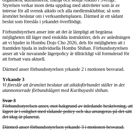
Styrelsen verkar inom detta uppdrag med aktiviteter som är av
intresse för all svensk aikido och alla medlemsklubbar, så som
årsmötet beslutar om i verksamhetsplanen. Därmed är ett sådant
beslut som föreslås i yrkandet överflödigt.
Förbundstyrelsen anser inte att det är lämpligt att begränsa
möjligheten till läger med enskilda instruktörer, dels av anledningen
att vi bjuder in Hombu Dojo Cho 2026, dels för möjligheten att i
framtiden bjuda in individuella Hombu Shihan. Förbundsstyrelsen
anser att vår nuvarande lägerpolicy är tillräckligt väl formulerad för
att fortsatt vara aktuell.
Därmed anser förbundsstyrelsen yrkande 2 i motionen besvarad.
Yrkande 3
Vi föreslår att årsmötet beslutar att aikidoförbundet ställer in det
utannonserade förbundslägret med Kuribayashi shihan.
Svar 3
Förbundsstyrelsen anser, mot bakgrund av inledande beskrivning, att
lägret är i enlighet med rådande policy och ska arrangeras på det sätt
det idag är planerat.
Därmed anser förbundsstyrelsen yrkande 3 i motionen besvarad.