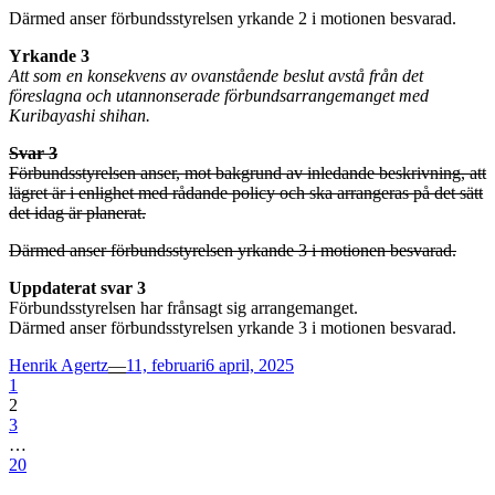
Därmed anser förbundsstyrelsen yrkande 2 i motionen besvarad.
Yrkande 3
Att som en konsekvens av ovanstående beslut avstå från det
föreslagna och utannonserade förbundsarrangemanget med
Kuribayashi shihan.
Svar 3
Förbundsstyrelsen anser, mot bakgrund av inledande beskrivning, att
lägret är i enlighet med rådande policy och ska arrangeras på det sätt
det idag är planerat.
Därmed anser förbundsstyrelsen yrkande 3 i motionen besvarad.
Uppdaterat svar 3
Förbundsstyrelsen har frånsagt sig arrangemanget.
Därmed anser förbundsstyrelsen yrkande 3 i motionen besvarad.
Posted
Henrik Agertz
—
11, februari
6 april, 2025
on
1
2
3
…
20