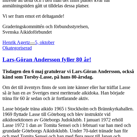
intresse att delta och i den mån det finns platser kvar när
anmälningstiden gått ut tilldelas dessa platser.
Vi ser fram emot ert deltagande!
Graderingskommittén och förbundsstyrelsen,
Svenska Aikidoförbundet
Posted
Henrik Agertz
—
5, oktober
on
Okategoriserad
Lars-Göran Andersson fyller 80 år!
Tisdagen den 6 maj gratulerar vi Lars-Göran Andersson, också
känd som Torsby-Lasse, på hans 80-årsdag.
Om det till äventyrs finns de som inte känner eller har träffat Lasse
så är han en av Sveriges mest meriterade aikidoka. Han började
träna för 60 år sedan och är fortfarande aktiv.
Lasse började träna aikido 1965 i Stockholm och Brännkyrkahallen.
1969 flyttade Lasse till Göteborg och blev instruktör vid
aikidosektionen av Göteborgs Judoklubb. I januari 1972 erhöll
Lasse 1972 1 dan av Tomita Sensei och i februari var han med och
grundade Göteborgs Aikidoklubb. Under 70-talet tränade han för
och med Tomita Sensei och han med flera resor till Japan och