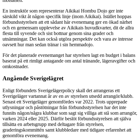
motsatsen.
En instruktör som representerar Aikikai Hombu Dojo ger inte
särskild vikt åt någon specifik linje (inom Aikikai). Istället hoppas
förbundsstyrelsen att ett sådant här evenemang ger en ökad närhet
och en gemensam upplevelse av Aikikais huvudkvarter, dit de allra
flesta till syvende och sist bottnar genom sina grader och
utnämningar. Det kan också utgöra perspektiv och vara av intresse
oavsett hur man sedan tränar i sin hemmadojo.
För det planerade evenemanget har styrelsen lagt en budget i balans
baserat på ett rimligt antagande om antal tränande, lägeravgifter och
omkostnader.
Angående Sverigelägret
Enligt förbundets Sverigelägerpolicy skall det arrangeras ett
Sverigeläger vartannat år av en av styrelsen utsedd arrangör/klubb.
Senast ett Sverigeläger genomfördes var 2022. Trots upprepade
utlysningar och påstötningar från förbundsstyrelsen har det inte
funnits någon/några klubbar som sagt sig villiga att stå som arrangör,
varken 2024 eller 2025. Därför beslöt förbundsstyrelsen att själva
tillsätta en arbetsgrupp med deltagare från styrelsen,
graderingskommittén samt klubbledare med tidigare erfarenhet att
genomföra evenemang.