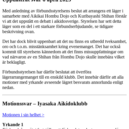
Med anledning av förbundsstyrelsens beslut att arrangera ett läger i
samarbete med Aikikai Hombu Dojo och Kuribayashi Shihan förstår
vi att det uppstått en debatt i aikidosverige. Styrelsen har sett detta
läger som en del i ett starkare förbundserbjudande, se tidigare
beskrivning ovan.
Det har dock blivit uppenbart att det nu finns en utbredd tveksamhet,
oro och t.o.m. misstänksamhet kring evenemanget. Det har också
kommit till styrelsens kännedom att det finns missuppfattningar om
vad närvaron av en Shihan från Hombu Dojo skulle innebära vilket
är beklagligt.
Förbundsstyrelsen har därför beslutat att överföra
lägerarrangemanget till en enskild klubb. Det innebär därför att alla
motioner med yrkande avseende lägret besvarats annorlunda enligt
nedan.
Motionssvar – Iyasaka Aikidoklubb
Motionen i sin helhet >
Yrkande 1