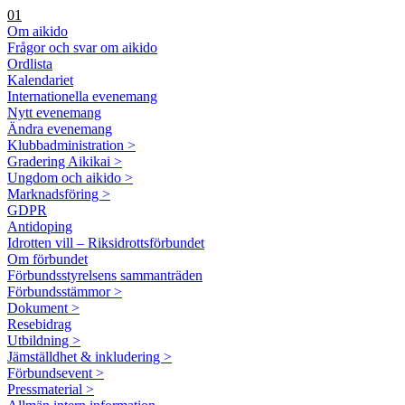
01
Om aikido
Frågor och svar om aikido
Ordlista
Kalendariet
Internationella evenemang
Nytt evenemang
Ändra evenemang
Klubbadministration >
Gradering Aikikai >
Ungdom och aikido >
Marknadsföring >
GDPR
Antidoping
Idrotten vill – Riksidrottsförbundet
Om förbundet
Förbundsstyrelsens sammanträden
Förbundsstämmor >
Dokument >
Resebidrag
Utbildning >
Jämställdhet & inkludering >
Förbundsevent >
Pressmaterial >