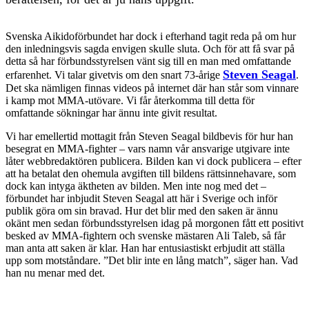
Svenska Aikidoförbundet har dock i efterhand tagit reda på om hur
den inledningsvis sagda envigen skulle sluta. Och för att få svar på
detta så har förbundsstyrelsen vänt sig till en man med omfattande
Steven Seagal
erfarenhet. Vi talar givetvis om den snart 73-årige
.
Det ska nämligen finnas videos på internet där han står som vinnare
i kamp mot MMA-utövare. Vi får återkomma till detta för
omfattande sökningar har ännu inte givit resultat.
Vi har emellertid mottagit från Steven Seagal bildbevis för hur han
besegrat en MMA-fighter – vars namn vår ansvarige utgivare inte
låter webbredaktören publicera. Bilden kan vi dock publicera – efter
att ha betalat den ohemula avgiften till bildens rättsinnehavare, som
dock kan intyga äktheten av bilden. Men inte nog med det –
förbundet har inbjudit Steven Seagal att här i Sverige och inför
publik göra om sin bravad. Hur det blir med den saken är ännu
okänt men sedan förbundsstyrelsen idag på morgonen fått ett positivt
besked av MMA-fightern och svenske mästaren Ali Taleb, så får
man anta att saken är klar. Han har entusiastiskt erbjudit att ställa
upp som motståndare. ”Det blir inte en lång match”, säger han. Vad
han nu menar med det.