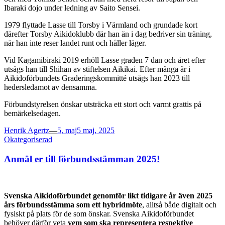
Ibaraki dojo under ledning av Saito Sensei.
1979 flyttade Lasse till Torsby i Värmland och grundade kort
därefter Torsby Aikidoklubb där han än i dag bedriver sin träning,
när han inte reser landet runt och håller läger.
Vid Kagamibiraki 2019 erhöll Lasse graden 7 dan och året efter
utsågs han till Shihan av stiftelsen Aikikai. Efter många år i
Aikidoförbundets Graderingskommitté utsågs han 2023 till
hedersledamot av densamma.
Förbundstyrelsen önskar utsträcka ett stort och varmt grattis på
bemärkelsedagen.
Posted
Henrik Agertz
—
5, maj
5 maj, 2025
on
Okategoriserad
Anmäl er till förbundsstämman 2025!
Svenska Aikidoförbundet genomför likt tidigare år även 2025
års förbundsstämma som ett hybridmöte
, alltså både digitalt och
fysiskt på plats för de som önskar. Svenska Aikidoförbundet
behöver därför veta
vem som ska representera respektive