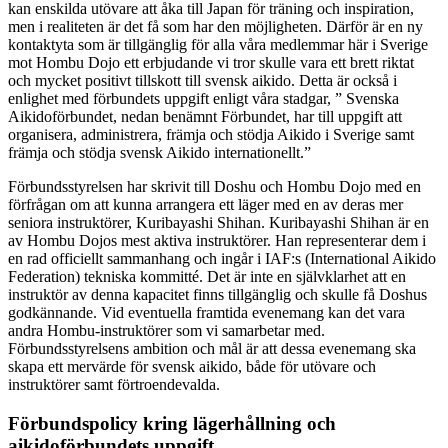
kan enskilda utövare att åka till Japan för träning och inspiration,
men i realiteten är det få som har den möjligheten. Därför är en ny
kontaktyta som är tillgänglig för alla våra medlemmar här i Sverige
mot Hombu Dojo ett erbjudande vi tror skulle vara ett brett riktat
och mycket positivt tillskott till svensk aikido. Detta är också i
enlighet med förbundets uppgift enligt våra stadgar, ” Svenska
Aikidoförbundet, nedan benämnt Förbundet, har till uppgift att
organisera, administrera, främja och stödja Aikido i Sverige samt
främja och stödja svensk Aikido internationellt.”
Förbundsstyrelsen har skrivit till Doshu och Hombu Dojo med en
förfrågan om att kunna arrangera ett läger med en av deras mer
seniora instruktörer, Kuribayashi Shihan. Kuribayashi Shihan är en
av Hombu Dojos mest aktiva instruktörer. Han representerar dem i
en rad officiellt sammanhang och ingår i IAF:s (International Aikido
Federation) tekniska kommitté. Det är inte en självklarhet att en
instruktör av denna kapacitet finns tillgänglig och skulle få Doshus
godkännande. Vid eventuella framtida evenemang kan det vara
andra Hombu-instruktörer som vi samarbetar med.
Förbundsstyrelsens ambition och mål är att dessa evenemang ska
skapa ett mervärde för svensk aikido, både för utövare och
instruktörer samt förtroendevalda.
Förbundspolicy kring lägerhållning och
aikidoförbundets uppgift