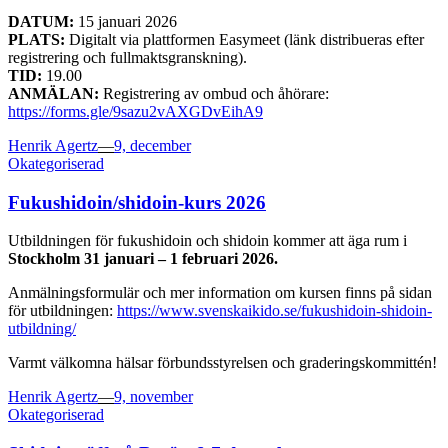
DATUM:
15 januari 2026
PLATS:
Digitalt via plattformen Easymeet (länk distribueras efter
registrering och fullmaktsgranskning).
TID:
19.00
ANMÄLAN:
Registrering av ombud och åhörare:
https://forms.gle/9sazu2vAXGDvEihA9
Posted
Henrik Agertz
—
9, december
on
Okategoriserad
Fukushidoin/shidoin-kurs 2026
Utbildningen för fukushidoin och shidoin kommer att äga rum i
Stockholm
31 januari – 1 februari 2026.
Anmälningsformulär och mer information om kursen finns på sidan
för utbildningen:
https://www.svenskaikido.se/fukushidoin-shidoin-
utbildning/
Varmt välkomna hälsar förbundsstyrelsen och graderingskommittén!
Posted
Henrik Agertz
—
9, november
on
Okategoriserad