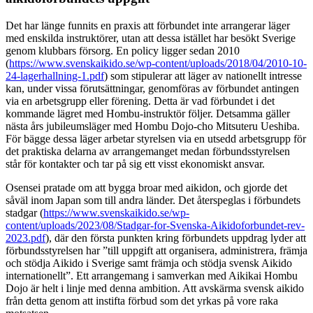
Det har länge funnits en praxis att förbundet inte arrangerar läger
med enskilda instruktörer, utan att dessa istället har besökt Sverige
genom klubbars försorg. En policy ligger sedan 2010
(
https://www.svenskaikido.se/wp-content/uploads/2018/04/2010-10-
24-lagerhallning-1.pdf
) som stipulerar att läger av nationellt intresse
kan, under vissa förutsättningar, genomföras av förbundet antingen
via en arbetsgrupp eller förening. Detta är vad förbundet i det
kommande lägret med Hombu-instruktör följer. Detsamma gäller
nästa års jubileumsläger med Hombu Dojo-cho Mitsuteru Ueshiba.
För bägge dessa läger arbetar styrelsen via en utsedd arbetsgrupp för
det praktiska delarna av arrangemanget medan förbundsstyrelsen
står för kontakter och tar på sig ett visst ekonomiskt ansvar.
Osensei pratade om att bygga broar med aikidon, och gjorde det
såväl inom Japan som till andra länder. Det återspeglas i förbundets
stadgar (
https://www.svenskaikido.se/wp-
content/uploads/2023/08/Stadgar-for-Svenska-Aikidoforbundet-rev-
2023.pdf
), där den första punkten kring förbundets uppdrag lyder att
förbundsstyrelsen har ”till uppgift att organisera, administrera, främja
och stödja Aikido i Sverige samt främja och stödja svensk Aikido
internationellt”. Ett arrangemang i samverkan med Aikikai Hombu
Dojo är helt i linje med denna ambition. Att avskärma svensk aikido
från detta genom att instifta förbud som det yrkas på vore raka