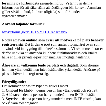
förening på förbundets årsmöte
i förtid. Vi tar nu in denna
information för att säkerställa att röstlängden blir korrekt. Anmälan
gäller såväl ombud, åhörare (digitala) som förbundets
styreseledamöter.
Använd följande formulär:
https://forms.gle/BHRLVYLUHAoJknVy6
Notera att
även ombud som avser att medverka på plats behöver
registrera sig
. Det är den e-post som anges i formuläret ovan som
används vid inloggning till mötet/årsstämman. Vi rekommenderar er
därför undvika att använda klubbens funktionsadress och istället
hålla er till er privata e-post för smidigast möjliga hantering.
Åhörare är välkomna både på plats och digitalt
. Som åhörare
har man yttranderätt men inte rösträtt eller yrkanderätt. Åhörare på
plats behöver inte registrera sig.
Förtydligande:
Det kommer finnas tre typer av roller i mötet.
1.
Ombud
för klubb – denna person har yttranderätt och rösträtt
2.
Åhörare
– denna person har yttranderätt men INTE rösträtt
3.
Styrelse
– denna person har yttranderätt men INTE rösträtt, kan
också vara föredragande