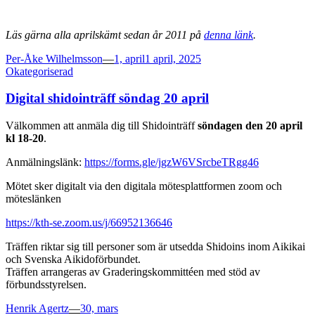
Läs gärna alla aprilskämt sedan år 2011 på
denna länk
.
Posted
Per-Åke Wilhelmsson
—
1, april
1 april, 2025
on
Okategoriserad
Digital shidointräff söndag 20 april
Välkommen att anmäla dig till Shidointräff
söndagen den 20 april
kl 18-20
.
Anmälningslänk:
https://forms.gle/jgzW6VSrcbeTRgg46
Mötet sker digitalt via den digitala mötesplattformen zoom och
möteslänken
https://kth-se.zoom.us/j/66952136646
Träffen riktar sig till personer som är utsedda Shidoins inom Aikikai
och Svenska Aikidoförbundet.
Träffen arrangeras av Graderingskommittéen med stöd av
förbundsstyrelsen.
Posted
Henrik Agertz
—
30, mars