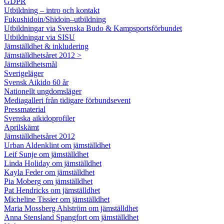
GDPR
Utbildning – intro och kontakt
Fukushidoin/Shidoin–utbildning
Utbildningar via Svenska Budo & Kampsportsförbundet
Utbildningar via SISU
Jämställdhet & inkludering
Jämställdhetsåret 2012 >
Jämställdhetsmål
Sverigeläger
Svensk Aikido 60 år
Nationellt ungdomsläger
Mediagalleri från tidigare förbundsevent
Pressmaterial
Svenska aikidoprofiler
Aprilskämt
Jämställdhetsåret 2012
Urban Aldenklint om jämställdhet
Leif Sunje om jämställdhet
Linda Holiday om jämställdhet
Kayla Feder om jämställdhet
Pia Moberg om jämställdhet
Pat Hendricks om jämställdhet
Micheline Tissier om jämställdhet
Maria Mossberg Ahlström om jämställdhet
Anna Stensland Spangfort om jämställdhet