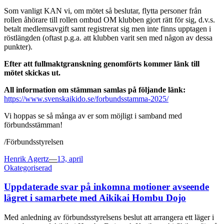
Som vanligt KAN vi, om mötet så beslutar, flytta personer från
rollen åhörare till rollen ombud OM klubben gjort rätt för sig, d.v.s.
betalt medlemsavgift samt registrerat sig men inte finns upptagen i
röstlängden (oftast p.g.a. att klubben varit sen med någon av dessa
punkter).
Efter att fullmaktgranskning genomförts kommer länk till
mötet skickas ut.
All information om stämman samlas på följande länk:
https://www.svenskaikido.se/forbundsstamma-2025/
Vi hoppas se så många av er som möjligt i samband med
förbundsstämman!
/Förbundsstyrelsen
Posted
Henrik Agertz
—
13, april
on
Okategoriserad
Uppdaterade svar på inkomna motioner avseende
lägret i samarbete med Aikikai Hombu Dojo
Med anledning av förbundsstyrelsens beslut att arrangera ett läger i