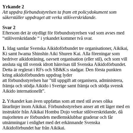
Yrkande 2
Att uppdra förbundsstyrelsen ta fram ett policydokument som
säkerställer uppdraget att verka stilöverskridande.
Svar 2
Eftersom det är otydligt för förbundsstyrelsen vad som avses med
“stilöverskridande “ i yrkandet kommer två svar.
1.
Idag samlar Svenska Aikidoförbundet tre organisationer, Aikikai,
Ki samt Iwama Shinshin Aiki Shuren Kai. Alla föreningar som
bedriver aikidoträning, oavsett organisation (eller stil), och som vill
ansluta sig till svensk idrott hänvisas till Svenska Aikidoförbundet.
Detta är reglerat i RFs och SB&K:s stadgar. Den första punkten
kring aikidoförbundets uppdrag lyder
att förbundsstyrelsen har ”till uppgift att organisera, administrera,
främja och stödja Aikido i Sverige samt främja och stödja svensk
Aikido internationellt”.
2.
Yrkandet kan även uppfattas som att med stil avses olika
lärarlinjer inom Aikikai. Förbundsstyrelsen anser att ett läger med en
instruktör från Aikikai Hombu Dojo verkar stilöverskridande, då
majoriteten av förbundets medlemsklubbar graderar och får
utnämningar i enlighet med det erkännande Svenska
Aikidoförbundet har från Aikikai.