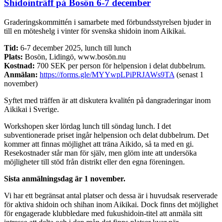
Shidointräff på Bosön 6-7 december
Graderingskommittén i samarbete med förbundsstyrelsen bjuder in
till en möteshelg i vinter för svenska shidoin inom Aikikai.
Tid:
6-7 december 2025, lunch till lunch
Plats:
Bosön, Lidingö, www.bosön.nu
Kostnad:
700 SEK per person för helpension i delat dubbelrum.
Anmälan:
https://forms.gle/MYYwpLPiPRJAWs9TA
(senast 1
november)
Syftet med träffen är att diskutera kvalitén på dangraderingar inom
Aikikai i Sverige.
Workshopen sker lördag lunch till söndag lunch. I det
subventionerade priset ingår helpension och delat dubbelrum. Det
kommer att finnas möjlighet att träna Aikido, så ta med en gi.
Resekostnader står man för själv, men glöm inte att undersöka
möjligheter till stöd från distrikt eller den egna föreningen.
Sista anmälningsdag är 1 november.
Vi har ett begränsat antal platser och dessa är i huvudsak reserverade
för aktiva shidoin och shihan inom Aikikai. Dock finns det möjlighet
för engagerade klubbledare med fukushidoin-titel att anmäla sitt