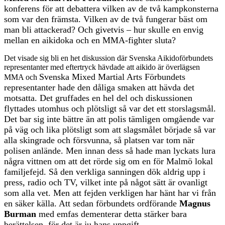
konferens för att debattera vilken av de två kampkonsterna
som var den främsta. Vilken av de två fungerar bäst om
man bli attackerad? Och givetvis – hur skulle en envig
mellan en aikidoka och en MMA-fighter sluta?
Det visade sig bli en het diskussion där Svenska Aikidoförbundets
representanter med eftertryck hävdade att aikido är överlägsen
Svenska Mixed Martial Arts Förbundets
MMA och
representanter hade den dåliga smaken att hävda det
motsatta. Det gruffades en hel del och diskussionen
flyttades utomhus och plötsligt så var det ett storslagsmål.
Det bar sig inte bättre än att polis tämligen omgående var
på väg och lika plötsligt som att slagsmålet började så var
alla skingrade och försvunna, så platsen var tom när
polisen anlände. Men innan dess så hade man lyckats lura
några vittnen om att det rörde sig om en för Malmö lokal
familjefejd. Så den verkliga sanningen dök aldrig upp i
press, radio och TV, vilket inte på något sätt är ovanligt
som alla vet. Men att fejden verkligen har hänt har vi från
en säker källa. Att sedan förbundets ordförande
Magnus
Burman
med emfas dementerar detta stärker bara
berättelsen, för det är ju hans uppgift.