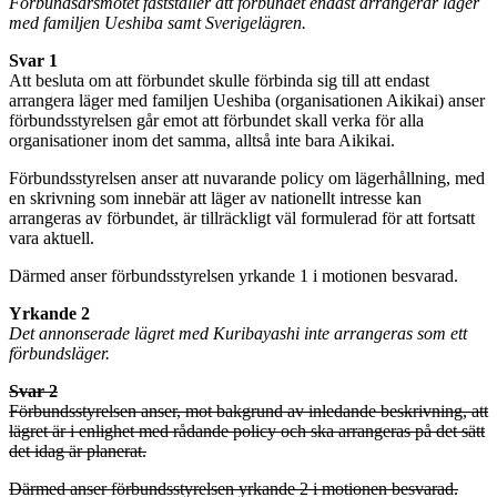
Förbundsårsmötet fastställer att förbundet endast arrangerar läger
med familjen Ueshiba samt Sverigelägren.
Svar 1
Att besluta om att förbundet skulle förbinda sig till att endast
arrangera läger med familjen Ueshiba (organisationen Aikikai) anser
förbundsstyrelsen går emot att förbundet skall verka för alla
organisationer inom det samma, alltså inte bara Aikikai.
Förbundsstyrelsen anser att nuvarande policy om lägerhållning, med
en skrivning som innebär att läger av nationellt intresse kan
arrangeras av förbundet, är tillräckligt väl formulerad för att fortsatt
vara aktuell.
Därmed anser förbundsstyrelsen yrkande 1 i motionen besvarad.
Yrkande 2
Det annonserade lägret med Kuribayashi inte arrangeras som ett
förbundsläger.
Svar 2
Förbundsstyrelsen anser, mot bakgrund av inledande beskrivning, att
lägret är i enlighet med rådande policy och ska arrangeras på det sätt
det idag är planerat.
Därmed anser förbundsstyrelsen yrkande 2 i motionen besvarad.