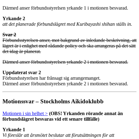
Därmed anser förbundsstyrelsen yrkande 1 i motionen besvarad.
Yrkande 2
att det planerade förbundslägret med Kuribayashi shihan ställs in.
Svar 2
Förbundsstyrelsen anser, mot bakgrund av inledande beskrivning, att
lägret är i enlighet med rådande policy och ska arrangeras på det sätt
det idag är planerat.
Därmed anser förbundsstyrelsen yrkande 2 i motionen besvarad.
Uppdaterat svar 2
Förbundsstyrelsen har frånsagt sig arrangemanget.
Därmed anser förbundsstyrelsen yrkande 2 i motionen besvarad.
Motionssvar – Stockholms Aikidoklubb
Motionen i sin helhet >
(OBS! Yrkanden rörande annat än
förbundslägret besvaras vid ett senare tillfälle)
Yrkande 1
Vi föreslår att årsmötet beslutar att förutsättningen för att