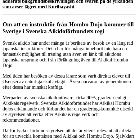
adderats bakgrundsbeskrivningen och svaren på de yrkanden
som avser lägret med Kuribayashi
Om att en instruktör från Hombu Dojo kommer till
Sverige i Svenska Aikidoförbundets regi
Svensk aikido har under många år berikats av besök av en lång rad
japanska instruktörer. Detta har för många inneburit inte bara en
fantastisk möjlighet till träning utan även en länk till aikidons
japanska ursprung och i sin förlängning även till Aikikai Hombu
Dojo.
Med tiden har besöken av dessa lärare som varit direkta elever till
Osensei av naturliga skäl avtagit. Även närvaron av generationen
efter dessa har minskat kraftigt.
Merparten av svenska aikidoutövare, cirka 90%, graderar enligt
Aikikais regelverk. Svenska Aikidoförbundet har Aikikai Hombu
dojos erkännande och förbundet har en graderingskommitté utsedd
av styrelsen att verka efter Aikikais regelverk och
rekommendationer.
Därför tycker förbundsstyrelsen att det är ytterst relevant att arbeta
för att utveckla kontakten med Aikikai och Hombu Dojo. Självklart