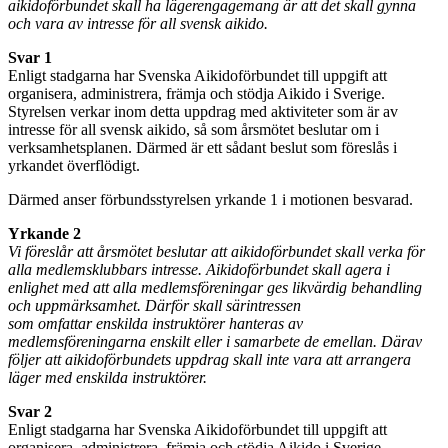
aikidoförbundet skall ha lägerengagemang är att det skall gynna
och vara av intresse för all svensk aikido.
Svar 1
Enligt stadgarna har Svenska Aikidoförbundet till uppgift att
organisera, administrera, främja och stödja Aikido i Sverige.
Styrelsen verkar inom detta uppdrag med aktiviteter som är av
intresse för all svensk aikido, så som årsmötet beslutar om i
verksamhetsplanen. Därmed är ett sådant beslut som föreslås i
yrkandet överflödigt.
Därmed anser förbundsstyrelsen yrkande 1 i motionen besvarad.
Yrkande 2
Vi föreslår att årsmötet beslutar att aikidoförbundet skall verka för
alla medlemsklubbars intresse. Aikidoförbundet skall agera i
enlighet med att alla medlemsföreningar ges likvärdig behandling
och uppmärksamhet. Därför skall särintressen
som omfattar enskilda instruktörer hanteras av
medlemsföreningarna enskilt eller i samarbete de emellan. Därav
följer att aikidoförbundets uppdrag skall inte vara att arrangera
läger med enskilda instruktörer.
Svar 2
Enligt stadgarna har Svenska Aikidoförbundet till uppgift att
organisera, administrera, främja och stödja Aikido i Sverige.