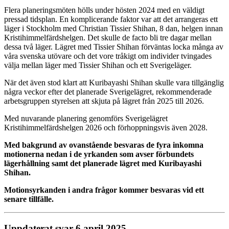
Flera planeringsmöten hölls under hösten 2024 med en väldigt
pressad tidsplan. En komplicerande faktor var att det arrangeras ett
läger i Stockholm med Christian Tissier Shihan, 8 dan, helgen innan
Kristihimmelfärdshelgen. Det skulle de facto bli tre dagar mellan
dessa två läger. Lägret med Tissier Shihan förväntas locka många av
våra svenska utövare och det vore tråkigt om individer tvingades
välja mellan läger med Tissier Shihan och ett Sverigeläger.
När det även stod klart att Kuribayashi Shihan skulle vara tillgänglig
några veckor efter det planerade Sverigelägret, rekommenderade
arbetsgruppen styrelsen att skjuta på lägret från 2025 till 2026.
Med nuvarande planering genomförs Sverigelägret
Kristihimmelfärdshelgen 2026 och förhoppningsvis även 2028.
Med bakgrund av ovanstående besvaras de fyra inkomna
motionerna nedan i de yrkanden som avser förbundets
lägerhållning samt det planerade lägret med Kuribayashi
Shihan.
Motionsyrkanden i andra frågor kommer besvaras vid ett
senare tillfälle.
Uppdaterat svar 6 april 2025