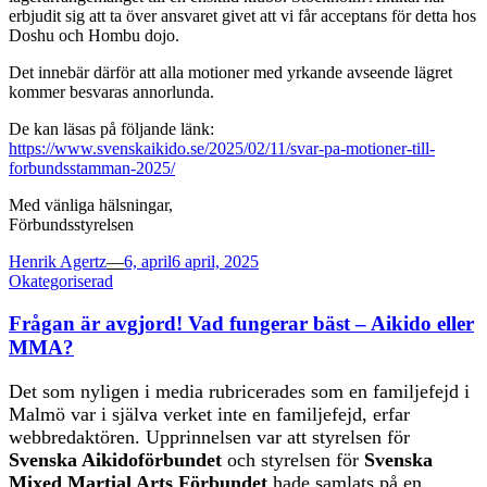
erbjudit sig att ta över ansvaret givet att vi får acceptans för detta hos
Doshu och Hombu dojo.
Det innebär därför att alla motioner med yrkande avseende lägret
kommer besvaras annorlunda.
De kan läsas på följande länk:
https://www.svenskaikido.se/2025/02/11/svar-pa-motioner-till-
forbundsstamman-2025/
Med vänliga hälsningar,
Förbundsstyrelsen
Posted
Henrik Agertz
—
6, april
6 april, 2025
on
Okategoriserad
Frågan är avgjord! Vad fungerar bäst – Aikido eller
MMA?
Det som nyligen i media rubricerades som en familjefejd i
Malmö var i själva verket inte en familjefejd, erfar
webbredaktören. Upprinnelsen var att styrelsen för
Svenska Aikidoförbundet
och styrelsen för
Svenska
Mixed Martial Arts Förbundet
hade samlats på en