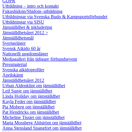
GDPR
Utbildning – intro och kontakt
Fukushidoin/Shidoin–utbildning
Utbildningar via Svenska Budo & Kampsportsförbundet
Utbildningar via SISU
Jämställdhet & inkludering
Jämställdhetsåret 2012 >
Jämställdhetsmål
Sverigeläger
Svensk Aikido 60 år
Nationellt ungdomsläger
Mediagalleri från tidigare förbundsevent
Pressmaterial
Svenska aikidoprofiler
Aprilskämt
Jämställdhetsåret 2012
Urban Aldenklint om jämställdhet
Leif Sunje om jämställdhet
Linda Holiday om jämställdhet
Kayla Feder om jämställdhet
Pia Moberg om jämställdhet
Pat Hendricks om jämställdhet
Micheline Tissier om jämställdhet
Maria Mossberg Ahlström om jämställdhet
Anna Stensland Spangfort om jämställdhet