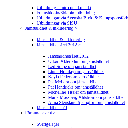
Utbildning – intro och kontakt
Fukushidoin/Shidoin–utbildning
Utbildningar via Svenska Budo & Kampsportsför
Utbildningar via SISU
Jämställdhet & inkludering >
Jämställdhet & inkludering
Jämställdhetsåret 2012 >
Jämställdhetsåret 2012
Urban Aldenklint om jämställdhet
Leif Sunje om jämställdhet
Linda Holiday om jämställdhet
Kayla Feder om jämställdhet
Pia Moberg om jämställdhet
Pat Hendricks om jämställdhet
Micheline Tissier om jämställdhet
Maria Mossberg Ahlström om jämställdhet
Anna Stensland Spangfort om jämställdhet
Jämställdhetsmål
Förbundsevent >
Sverigeläger