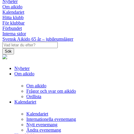
Nyheter
Om aikido
Kalendariet
Hitta klubb
För klubbar
Förbundet
Interna sidor
Svensk Aikido 65 år – jubileumsläger
Sök
Nyheter
Om aikido
Om aikido
Frågor och svar om aikido
Ordlista
Kalendariet
Kalendariet
Internationella evenemang
Nytt evenemang
Ändra evenemang