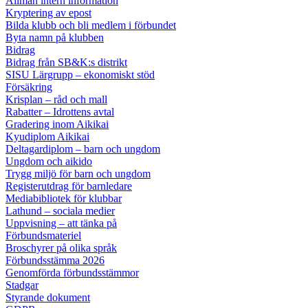
Allmän intern information
Kryptering av epost
Bilda klubb och bli medlem i förbundet
Byta namn på klubben
Bidrag
Bidrag från SB&K:s distrikt
SISU Lärgrupp – ekonomiskt stöd
Försäkring
Krisplan – råd och mall
Rabatter – Idrottens avtal
Gradering inom Aikikai
Kyudiplom Aikikai
Deltagardiplom – barn och ungdom
Ungdom och aikido
Trygg miljö för barn och ungdom
Registerutdrag för barnledare
Mediabibliotek för klubbar
Lathund – sociala medier
Uppvisning – att tänka på
Förbundsmateriel
Broschyrer på olika språk
Förbundsstämma 2026
Genomförda förbundsstämmor
Stadgar
Styrande dokument