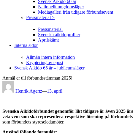
Svensk Aikido 60 år
Nationellt ungdomsläger
Mediagalleri från tidigare förbundsevent
Pressmaterial >
Pressmaterial
Svenska aikidoprofiler
Aprilskämt
Interna sidor
Allmän intern information
Kryptering av epost
Svensk Aikido 65 år – jubileumsläger
Anmäl er till förbundsstämman 2025!
Posted
on
Henrik Agertz
—
13, april
Svenska Aikidoförbundet genomför likt tidigare år även 2025 å
veta
vem som ska representera respektive förening på förbundet
som förbundets styreseledamöter.
Använd följande formulär: