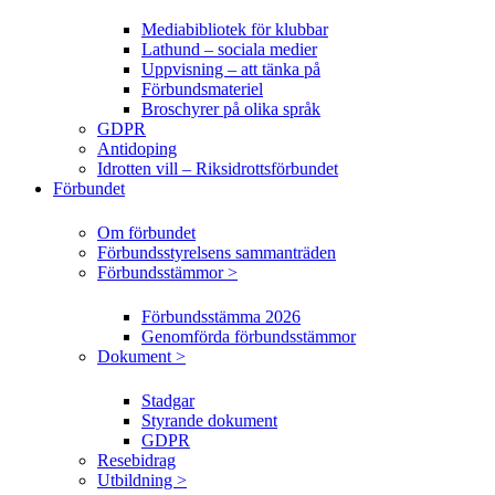
Mediabibliotek för klubbar
Lathund – sociala medier
Uppvisning – att tänka på
Förbundsmateriel
Broschyrer på olika språk
GDPR
Antidoping
Idrotten vill – Riksidrottsförbundet
Förbundet
Om förbundet
Förbundsstyrelsens sammanträden
Förbundsstämmor >
Förbundsstämma 2026
Genomförda förbundsstämmor
Dokument >
Stadgar
Styrande dokument
GDPR
Resebidrag
Utbildning >