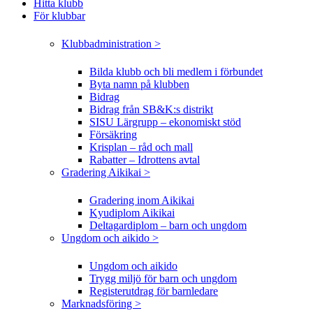
Hitta klubb
För klubbar
Klubbadministration >
Bilda klubb och bli medlem i förbundet
Byta namn på klubben
Bidrag
Bidrag från SB&K:s distrikt
SISU Lärgrupp – ekonomiskt stöd
Försäkring
Krisplan – råd och mall
Rabatter – Idrottens avtal
Gradering Aikikai >
Gradering inom Aikikai
Kyudiplom Aikikai
Deltagardiplom – barn och ungdom
Ungdom och aikido >
Ungdom och aikido
Trygg miljö för barn och ungdom
Registerutdrag för barnledare
Marknadsföring >