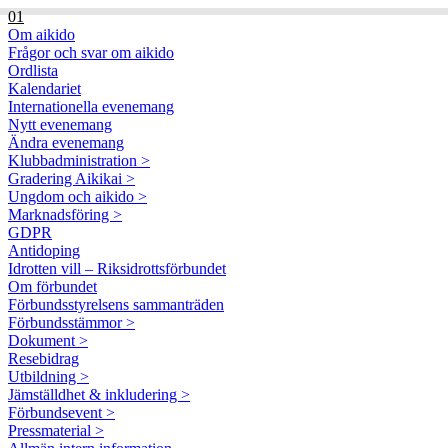
01
Om aikido
Frågor och svar om aikido
Ordlista
Kalendariet
Internationella evenemang
Nytt evenemang
Ändra evenemang
Klubbadministration >
Gradering Aikikai >
Ungdom och aikido >
Marknadsföring >
GDPR
Antidoping
Idrotten vill – Riksidrottsförbundet
Om förbundet
Förbundsstyrelsens sammanträden
Förbundsstämmor >
Dokument >
Resebidrag
Utbildning >
Jämställdhet & inkludering >
Förbundsevent >
Pressmaterial >