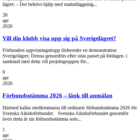
lägret: – Det behövs hjälp med mattutläggning...
28
apr
2026
Vill din klubb visa upp sig på Sverigelägret?
Förbundets uppvisningstrupp förbereder en demonstration
Sverigelägret. Denna genomförs efter sista passet på lördagen. i
samband med detta vill projektgruppen för...
9
apr
2026
Förbundsstämma 2026 – länk till anmälan
Härmed kallas medlemmarna till ordinarie förbundsstämma 2026 för
Svenska Aikidoförbundet. Svenska Aikidoförbundet genomför
även detta år sin förbundsstämma som...
1
apr