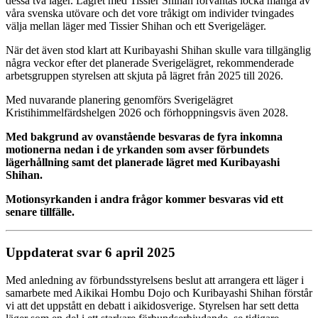
dessa två läger. Lägret med Tissier Shihan förväntas locka många av
våra svenska utövare och det vore tråkigt om individer tvingades
välja mellan läger med Tissier Shihan och ett Sverigeläger.
När det även stod klart att Kuribayashi Shihan skulle vara tillgänglig
några veckor efter det planerade Sverigelägret, rekommenderade
arbetsgruppen styrelsen att skjuta på lägret från 2025 till 2026.
Med nuvarande planering genomförs Sverigelägret
Kristihimmelfärdshelgen 2026 och förhoppningsvis även 2028.
Med bakgrund av ovanstående besvaras de fyra inkomna
motionerna nedan i de yrkanden som avser förbundets
lägerhållning samt det planerade lägret med Kuribayashi
Shihan.
Motionsyrkanden i andra frågor kommer besvaras vid ett
senare tillfälle.
Uppdaterat svar 6 april 2025
Med anledning av förbundsstyrelsens beslut att arrangera ett läger i
samarbete med Aikikai Hombu Dojo och Kuribayashi Shihan förstår
vi att det uppstått en debatt i aikidosverige. Styrelsen har sett detta