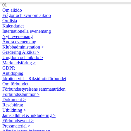
01
Om aikido
Frågor och svar om aikido
Ordlista
Kalendariet
Internationella evenemang
Nytt evenemang
Ändra evenemang
Klubbadministration >
Gradering Aikikai >
Ungdom och aikido >
Marknadsföring >
GDPR
Antidoping
Idrotten vill – Riksidrottsförbundet
Om förbundet
Förbundsstyrelsens sammanträden
Förbundsstämmor >
Dokument >
Resebidrag
Utbildning >
Jämställdhet & inkludering >
Förbundsevent >
Pressmaterial >