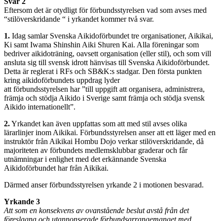
Svar 2
Eftersom det är otydligt för förbundsstyrelsen vad som avses med
“stilöverskridande “ i yrkandet kommer två svar.
1.
Idag samlar Svenska Aikidoförbundet tre organisationer, Aikikai,
Ki samt Iwama Shinshin Aiki Shuren Kai. Alla föreningar som
bedriver aikidoträning, oavsett organisation (eller stil), och som vill
ansluta sig till svensk idrott hänvisas till Svenska Aikidoförbundet.
Detta är reglerat i RFs och SB&K:s stadgar. Den första punkten
kring aikidoförbundets uppdrag lyder
att förbundsstyrelsen har ”till uppgift att organisera, administrera,
främja och stödja Aikido i Sverige samt främja och stödja svensk
Aikido internationellt”.
2.
Yrkandet kan även uppfattas som att med stil avses olika
lärarlinjer inom Aikikai. Förbundsstyrelsen anser att ett läger med en
instruktör från Aikikai Hombu Dojo verkar stilöverskridande, då
majoriteten av förbundets medlemsklubbar graderar och får
utnämningar i enlighet med det erkännande Svenska
Aikidoförbundet har från Aikikai.
Därmed anser förbundsstyrelsen yrkande 2 i motionen besvarad.
Yrkande 3
Att som en konsekvens av ovanstående beslut avstå från det
föreslagna och utannonserade förbundsarrangemanget med