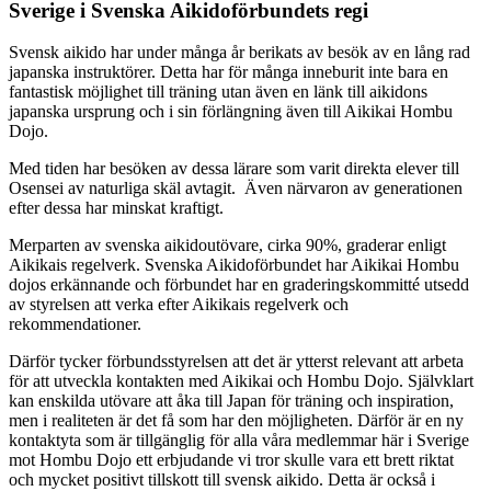
Sverige i Svenska Aikidoförbundets regi
Svensk aikido har under många år berikats av besök av en lång rad
japanska instruktörer. Detta har för många inneburit inte bara en
fantastisk möjlighet till träning utan även en länk till aikidons
japanska ursprung och i sin förlängning även till Aikikai Hombu
Dojo.
Med tiden har besöken av dessa lärare som varit direkta elever till
Osensei av naturliga skäl avtagit. Även närvaron av generationen
efter dessa har minskat kraftigt.
Merparten av svenska aikidoutövare, cirka 90%, graderar enligt
Aikikais regelverk. Svenska Aikidoförbundet har Aikikai Hombu
dojos erkännande och förbundet har en graderingskommitté utsedd
av styrelsen att verka efter Aikikais regelverk och
rekommendationer.
Därför tycker förbundsstyrelsen att det är ytterst relevant att arbeta
för att utveckla kontakten med Aikikai och Hombu Dojo. Självklart
kan enskilda utövare att åka till Japan för träning och inspiration,
men i realiteten är det få som har den möjligheten. Därför är en ny
kontaktyta som är tillgänglig för alla våra medlemmar här i Sverige
mot Hombu Dojo ett erbjudande vi tror skulle vara ett brett riktat
och mycket positivt tillskott till svensk aikido. Detta är också i