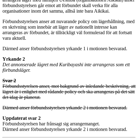
förbundsstyrelsen går emot att förbundet skall verka för alla
organisationer inom det samma, alltså inte bara Aikikai.
Förbundsstyrelsen anser att nuvarande policy om lägerhållning, med
en skrivning som innebär att läger av nationellt intresse kan
arrangeras av förbundet, är tillräckligt väl formulerad för att fortsatt
vara aktuell.
Därmed anser förbundsstyrelsen yrkande 1 i motionen besvarad.
Yrkande 2
Det annonserade lägret med Kuribayashi inte arrangeras som ett
förbundsläger.
Svar 2
Förbundsstyrelsen anser, mot bakgrund av inledande beskrivning, att
lägret är i enlighet med rådande policy och ska arrangeras på det sätt
det idag är planerat.
Därmed anser förbundsstyrelsen yrkande 2 i motionen besvarad.
Uppdaterat svar 2
Förbundsstyrelsen har frånsagt sig arrangemanget.
Därmed anser förbundsstyrelsen yrkande 2 i motionen besvarad.