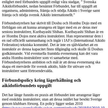
enlighet med förbundets uppgift enligt våra stadgar, ” Svenska
Aikidoförbundet, nedan benämnt Förbundet, har till uppgift att
organisera, administrera, främja och stödja Aikido i Sverige samt
främja och stödja svensk Aikido internationellt.”
Förbundsstyrelsen har skrivit till Doshu och Hombu Dojo med en
förfrågan om att kunna arrangera ett läger med en av deras mer
seniora instruktörer, Kuribayashi Shihan. Kuribayashi Shihan är en
av Hombu Dojos mest aktiva instruktörer. Han representerar dem i
en rad officiellt sammanhang och ingår i IAF:s (International Aikido
Federation) tekniska kommitté. Det är inte en självklarhet att en
instruktör av denna kapacitet finns tillgänglig och skulle få Doshus
godkännande. Vid eventuella framtida evenemang kan det vara
andra Hombu-instruktörer som vi samarbetar med.
Förbundsstyrelsens ambition och mål är att dessa evenemang ska
skapa ett mervärde för svensk aikido, både för utövare och
instruktörer samt förtroendevalda.
Förbundspolicy kring lägerhållning och
aikidoförbundets uppgift
Det har länge funnits en praxis att förbundet inte arrangerar läger
med enskilda instruktörer, utan att dessa istället har besökt Sverige
genom klubbars försorg. En policy ligger sedan 2010
(
https://www.svenskaikido.se/wp-content/uploads/2018/04/2010-10-