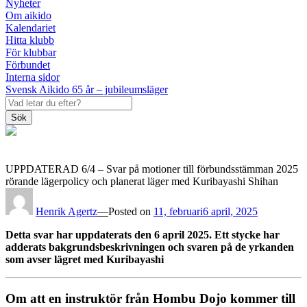
Nyheter
Om aikido
Kalendariet
Hitta klubb
För klubbar
Förbundet
Interna sidor
Svensk Aikido 65 år – jubileumsläger
Sök
UPPDATERAD 6/4 – Svar på motioner till förbundsstämman 2025
rörande lägerpolicy och planerat läger med Kuribayashi Shihan
Henrik Agertz
—
Posted on
11, februari
6 april, 2025
Detta svar har uppdaterats den 6 april 2025. Ett stycke har
adderats bakgrundsbeskrivningen och svaren på de yrkanden
som avser lägret med Kuribayashi
Om att en instruktör från Hombu Dojo kommer till