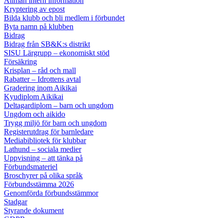
Allmän intern information
Kryptering av epost
Bilda klubb och bli medlem i förbundet
Byta namn på klubben
Bidrag
Bidrag från SB&K:s distrikt
SISU Lärgrupp – ekonomiskt stöd
Försäkring
Krisplan – råd och mall
Rabatter – Idrottens avtal
Gradering inom Aikikai
Kyudiplom Aikikai
Deltagardiplom – barn och ungdom
Ungdom och aikido
Trygg miljö för barn och ungdom
Registerutdrag för barnledare
Mediabibliotek för klubbar
Lathund – sociala medier
Uppvisning – att tänka på
Förbundsmateriel
Broschyrer på olika språk
Förbundsstämma 2026
Genomförda förbundsstämmor
Stadgar
Styrande dokument