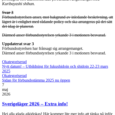
Kuribayashi shihan.
Svar 3
Förbundsstyrelsen anser, mot bakgrund av inledande beskrivning, att
lägret är i enlighet med rådande policy och ska arrangeras på det sätt
det idag är planerat.
Därmed anser förbundsstyrelsen yrkande 3 i motionen besvarad.
Uppdaterat svar 3
Förbundsstyrelsen har frånsagt sig arrangemanget.
Därmed anser förbundsstyrelsen yrkande 3 i motionen besvarad.
Okategoriserad
Nytt datum! – Utbildning för fukushidoin och shidoin 22-23 mars
2025
Okategoriserad
Sidan för förbundsstämma 2025 nu öppen
7
maj
2026
Sverigeläger 2026 – Extra info!
Hej alla glada aikidokas! Här kommer lite mer info att tänka på inför