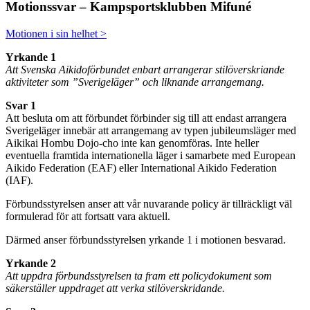
Motionssvar – Kampsportsklubben Mifuné
Motionen i sin helhet >
Yrkande 1
Att Svenska Aikidoförbundet enbart arrangerar stilöverskriande
aktiviteter som ”Sverigeläger”
och liknande arrangemang.
Svar 1
Att besluta om att förbundet förbinder sig till att endast arrangera
Sverigeläger innebär att arrangemang av typen jubileumsläger med
Aikikai Hombu Dojo-cho inte kan genomföras. Inte heller
eventuella framtida internationella läger i samarbete med European
Aikido Federation (EAF) eller International Aikido Federation
(IAF).
Förbundsstyrelsen anser att vår nuvarande policy är tillräckligt väl
formulerad för att fortsatt vara aktuell.
Därmed anser förbundsstyrelsen yrkande 1 i motionen besvarad.
Yrkande 2
Att uppdra förbundsstyrelsen ta fram ett policydokument som
säkerställer uppdraget att verka stilöverskridande.