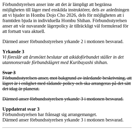
Förbundstyrelsen anser inte att det är lämpligt att begränsa
möjligheten till läger med enskilda instruktörer, dels av anledningen
att vi bjuder in Hombu Dojo Cho 2026, dels för möjligheten att i
framtiden bjuda in individuella Hombu Shihan. Förbundsstyrelsen
anser att vår nuvarande lägerpolicy är tillräckligt väl formulerad för
att fortsatt vara aktuell.
Därmed anser förbundsstyrelsen yrkande 2 i motionen besvarad.
Yrkande 3
Vi föreslår att årsmötet beslutar att aikidoförbundet ställer in det
utannonserade förbundslägret med Kuribayashi shihan.
Svar 3
Förbundsstyrelsen anser, mot bakgrund av inledande beskrivning, att
lägret är i enlighet med rådande policy och ska arrangeras på det sätt
det idag är planerat.
Därmed anser förbundsstyrelsen yrkande 3 i motionen besvarad.
Uppdaterat svar 3
Förbundsstyrelsen har frånsagt sig arrangemanget.
Därmed anser förbundsstyrelsen yrkande 3 i motionen besvarad.