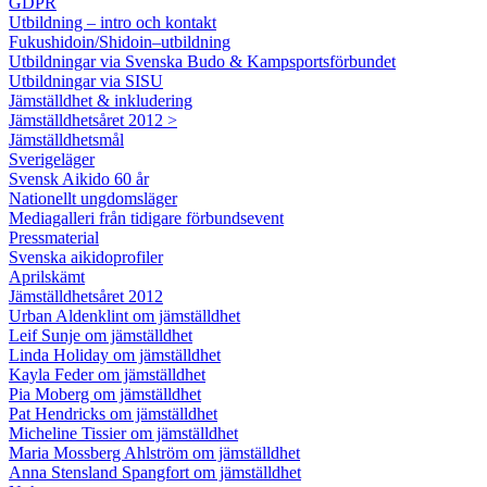
GDPR
Utbildning – intro och kontakt
Fukushidoin/Shidoin–utbildning
Utbildningar via Svenska Budo & Kampsportsförbundet
Utbildningar via SISU
Jämställdhet & inkludering
Jämställdhetsåret 2012 >
Jämställdhetsmål
Sverigeläger
Svensk Aikido 60 år
Nationellt ungdomsläger
Mediagalleri från tidigare förbundsevent
Pressmaterial
Svenska aikidoprofiler
Aprilskämt
Jämställdhetsåret 2012
Urban Aldenklint om jämställdhet
Leif Sunje om jämställdhet
Linda Holiday om jämställdhet
Kayla Feder om jämställdhet
Pia Moberg om jämställdhet
Pat Hendricks om jämställdhet
Micheline Tissier om jämställdhet
Maria Mossberg Ahlström om jämställdhet
Anna Stensland Spangfort om jämställdhet