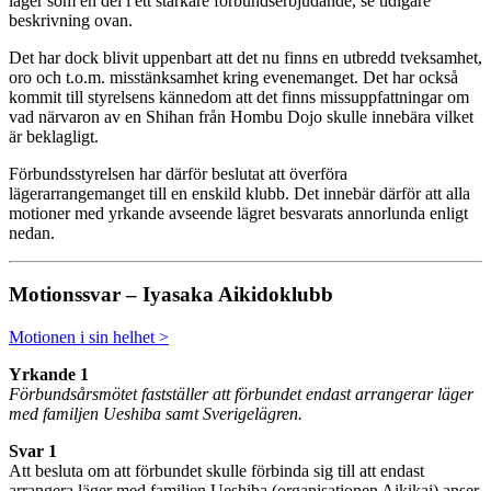
läger som en del i ett starkare förbundserbjudande, se tidigare
beskrivning ovan.
Det har dock blivit uppenbart att det nu finns en utbredd tveksamhet,
oro och t.o.m. misstänksamhet kring evenemanget. Det har också
kommit till styrelsens kännedom att det finns missuppfattningar om
vad närvaron av en Shihan från Hombu Dojo skulle innebära vilket
är beklagligt.
Förbundsstyrelsen har därför beslutat att överföra
lägerarrangemanget till en enskild klubb. Det innebär därför att alla
motioner med yrkande avseende lägret besvarats annorlunda enligt
nedan.
Motionssvar – Iyasaka Aikidoklubb
Motionen i sin helhet >
Yrkande 1
Förbundsårsmötet fastställer att förbundet endast arrangerar läger
med familjen Ueshiba samt Sverigelägren.
Svar 1
Att besluta om att förbundet skulle förbinda sig till att endast
arrangera läger med familjen Ueshiba (organisationen Aikikai) anser