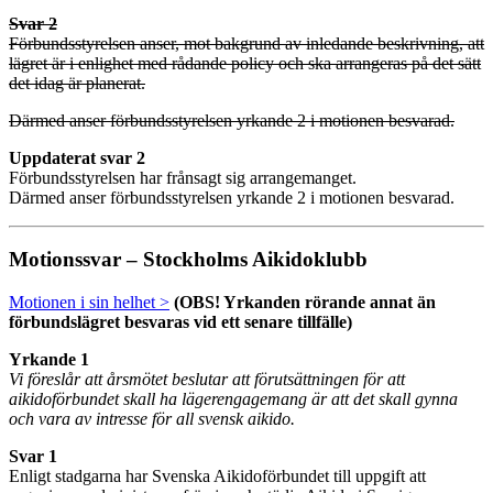
Svar 2
Förbundsstyrelsen anser, mot bakgrund av inledande beskrivning, att
lägret är i enlighet med rådande policy och ska arrangeras på det sätt
det idag är planerat.
Därmed anser förbundsstyrelsen yrkande 2 i motionen besvarad.
Uppdaterat svar 2
Förbundsstyrelsen har frånsagt sig arrangemanget.
Därmed anser förbundsstyrelsen yrkande 2 i motionen besvarad.
Motionssvar – Stockholms Aikidoklubb
Motionen i sin helhet >
(OBS! Yrkanden rörande annat än
förbundslägret besvaras vid ett senare tillfälle)
Yrkande 1
Vi föreslår att årsmötet beslutar att förutsättningen för att
aikidoförbundet skall ha lägerengagemang är att det skall gynna
och vara av intresse för all svensk aikido.
Svar 1
Enligt stadgarna har Svenska Aikidoförbundet till uppgift att