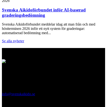
2026
Svenska Aikidoförbundet inför AI-baserad
graderingsbedömning
Svenska Aikidoförbundet meddelar idag att man från och med
höstterminen 2026 inför ett nytt system för graderingar:
automatiserad bedömning med...
Se alla nyheter
Logo
Svenska Aikidoförbundet
Ölandsgatan 42
116 63 Stockholm
info@svenskaikido.se
Tel: 08-714 88 70