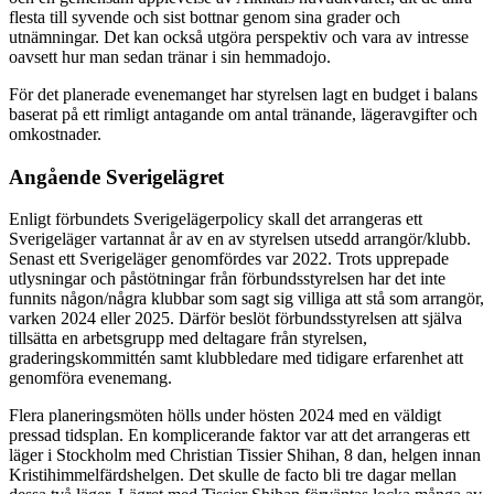
flesta till syvende och sist bottnar genom sina grader och
utnämningar. Det kan också utgöra perspektiv och vara av intresse
oavsett hur man sedan tränar i sin hemmadojo.
För det planerade evenemanget har styrelsen lagt en budget i balans
baserat på ett rimligt antagande om antal tränande, lägeravgifter och
omkostnader.
Angående Sverigelägret
Enligt förbundets Sverigelägerpolicy skall det arrangeras ett
Sverigeläger vartannat år av en av styrelsen utsedd arrangör/klubb.
Senast ett Sverigeläger genomfördes var 2022. Trots upprepade
utlysningar och påstötningar från förbundsstyrelsen har det inte
funnits någon/några klubbar som sagt sig villiga att stå som arrangör,
varken 2024 eller 2025. Därför beslöt förbundsstyrelsen att själva
tillsätta en arbetsgrupp med deltagare från styrelsen,
graderingskommittén samt klubbledare med tidigare erfarenhet att
genomföra evenemang.
Flera planeringsmöten hölls under hösten 2024 med en väldigt
pressad tidsplan. En komplicerande faktor var att det arrangeras ett
läger i Stockholm med Christian Tissier Shihan, 8 dan, helgen innan
Kristihimmelfärdshelgen. Det skulle de facto bli tre dagar mellan