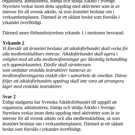
organisera, administrera, främja och stödja Aikido i Sverige.
Styrelsen verkar inom detta uppdrag med aktiviteter som är av
intresse för all svensk aikido, så som årsmötet beslutar om i
verksamhetsplanen. Därmed är ett sådant beslut som föreslås i
yrkandet överflödigt.
Därmed anser förbundsstyrelsen yrkande 1 i motionen besvarad.
Yrkande 2
Vi föreslår att årsmötet beslutar att aikidoförbundet skall verka för
alla medlemsklubbars intresse. Aikidoförbundet skall agera i
enlighet med att alla medlemsföreningar ges likvärdig behandling
och uppmärksamhet. Därför skall särintressen
som omfattar enskilda instruktörer hanteras av
medlemsföreningarna enskilt eller i samarbete de emellan. Därav
följer att aikidoförbundets uppdrag skall inte vara att arrangera
läger med enskilda instruktörer.
Svar 2
Enligt stadgarna har Svenska Aikidoförbundet till uppgift att
organisera, administrera, främja och stödja Aikido i Sverige.
Styrelsen verkar inom detta uppdrag med aktiviteter som är av
intresse för all svensk aikido och alla medlemsklubbar, så som
årsmötet beslutar om i verksamhetsplanen. Därmed är ett sådant
beslut som föreslås i yrkandet överflödigt.