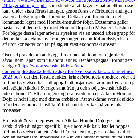
24-lagerhallning-1.pdf
) som stipulerar att läger av nationellt intresse
kan, under vissa förutsättningar, genomföras av förbundet antingen
via en arbetsgrupp eller förening. Detta är vad förbundet i det
kommande lägret med Hombu-instruktör följer. Detsamma gäller
nästa års jubileumsläger med Hombu Dojo-cho Mitsuteru Ueshiba.
För bägge dessa läger arbetar styrelsen via en utsedd arbetsgrupp för
det praktiska delarna av arrangemanget medan förbundsstyrelsen
står för kontakter och tar på sig ett visst ekonomiskt ansvar.
Osensei pratade om att bygga broar med aikidon, och gjorde det
såväl inom Japan som till andra länder. Det återspeglas i förbundets
stadgar (
https://www.svenskaikido.se/wp-
content/uploads/2023/08/Stadgar-for-Svenska-Aikidoforbundet-rev-
2023.pdf
), där den första punkten kring förbundets uppdrag lyder att
förbundsstyrelsen har ”till uppgift att organisera, administrera, främja
och stödja Aikido i Sverige samt främja och stödja svensk Aikido
internationellt”. Ett arrangemang i samverkan med Aikikai Hombu
Dojo är helt i linje med denna ambition. Att avskärma svensk aikido
från detta genom att instifta förbud som det yrkas på vore raka
motsatsen.
En instruktör som representerar Aikikai Hombu Dojo ger inte
särskild vikt åt någon specifik linje (inom Aikikai). Istället hoppas
förbundsstyrelsen att ett sådant här evenemang ger en ökad närhet
och en gemensam upplevelse av Aikikais huvudkvarter, dit de allra