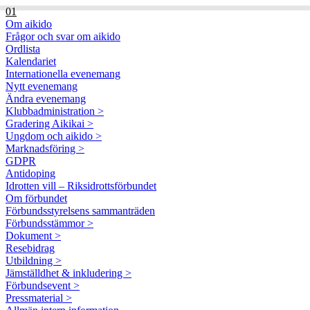
01
Om aikido
Frågor och svar om aikido
Ordlista
Kalendariet
Internationella evenemang
Nytt evenemang
Ändra evenemang
Klubbadministration >
Gradering Aikikai >
Ungdom och aikido >
Marknadsföring >
GDPR
Antidoping
Idrotten vill – Riksidrottsförbundet
Om förbundet
Förbundsstyrelsens sammanträden
Förbundsstämmor >
Dokument >
Resebidrag
Utbildning >
Jämställdhet & inkludering >
Förbundsevent >
Pressmaterial >