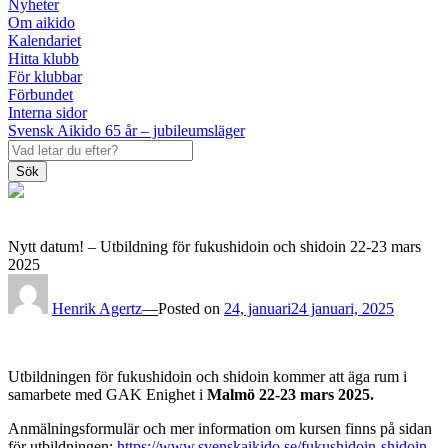
Nyheter
Om aikido
Kalendariet
Hitta klubb
För klubbar
Förbundet
Interna sidor
Svensk Aikido 65 år – jubileumsläger
Sök
Nytt datum! – Utbildning för fukushidoin och shidoin 22-23 mars
2025
Henrik Agertz
—
Posted on
24, januari
24 januari, 2025
Utbildningen för fukushidoin och shidoin kommer att äga rum i
samarbete med GAK Enighet i
Malmö
22-23 mars 2025.
Anmälningsformulär och mer information om kursen finns på sidan
för utbildningen:
https://www.svenskaikido.se/fukushidoin-shidoin-