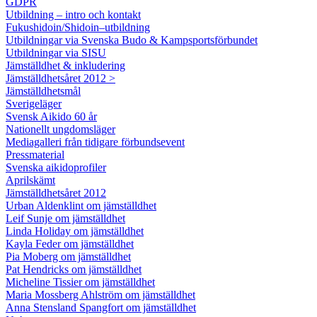
GDPR
Utbildning – intro och kontakt
Fukushidoin/Shidoin–utbildning
Utbildningar via Svenska Budo & Kampsportsförbundet
Utbildningar via SISU
Jämställdhet & inkludering
Jämställdhetsåret 2012 >
Jämställdhetsmål
Sverigeläger
Svensk Aikido 60 år
Nationellt ungdomsläger
Mediagalleri från tidigare förbundsevent
Pressmaterial
Svenska aikidoprofiler
Aprilskämt
Jämställdhetsåret 2012
Urban Aldenklint om jämställdhet
Leif Sunje om jämställdhet
Linda Holiday om jämställdhet
Kayla Feder om jämställdhet
Pia Moberg om jämställdhet
Pat Hendricks om jämställdhet
Micheline Tissier om jämställdhet
Maria Mossberg Ahlström om jämställdhet
Anna Stensland Spangfort om jämställdhet