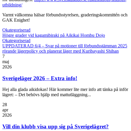
utbildning/
Varmt välkomna hälsar förbundsstyrelsen, graderingskommittén och
GAK Enighet!
Okategoriserad
Högre grader vid kagamibiraki på Aikikai Hombu Dojo
Okategoriserad
UPPDATERAD 6/4 – Svar på motioner till förbundsstämman 2025
rörande lägerpolicy och planerat läger med Kuribayashi Shihan
7
maj
2026
Sverigeläger 2026 – Extra info!
Hej alla glada aikidokas! Här kommer lite mer info att tänka på inför
lägret: – Det behövs hjälp med mattutläggning...
28
apr
2026
Vill din klubb visa upp sig på Sverigelägret?