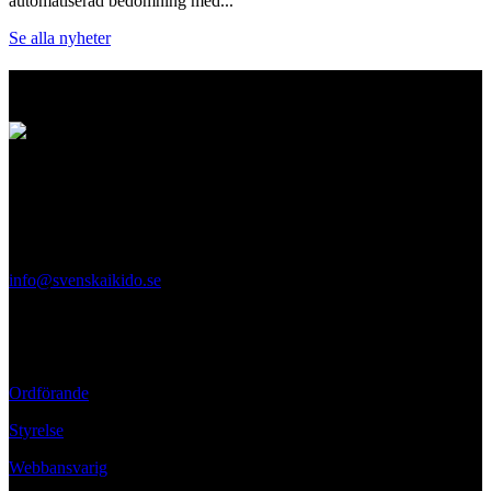
automatiserad bedömning med...
Se alla nyheter
Logo
Svenska Aikidoförbundet
Ölandsgatan 42
116 63 Stockholm
info@svenskaikido.se
Tel: 08-714 88 70
Kontaktpersoner
Ordförande
Styrelse
Webbansvarig