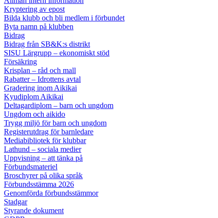
Allmän intern information
Kryptering av epost
Bilda klubb och bli medlem i förbundet
Byta namn på klubben
Bidrag
Bidrag från SB&K:s distrikt
SISU Lärgrupp – ekonomiskt stöd
Försäkring
Krisplan – råd och mall
Rabatter – Idrottens avtal
Gradering inom Aikikai
Kyudiplom Aikikai
Deltagardiplom – barn och ungdom
Ungdom och aikido
Trygg miljö för barn och ungdom
Registerutdrag för barnledare
Mediabibliotek för klubbar
Lathund – sociala medier
Uppvisning – att tänka på
Förbundsmateriel
Broschyrer på olika språk
Förbundsstämma 2026
Genomförda förbundsstämmor
Stadgar
Styrande dokument