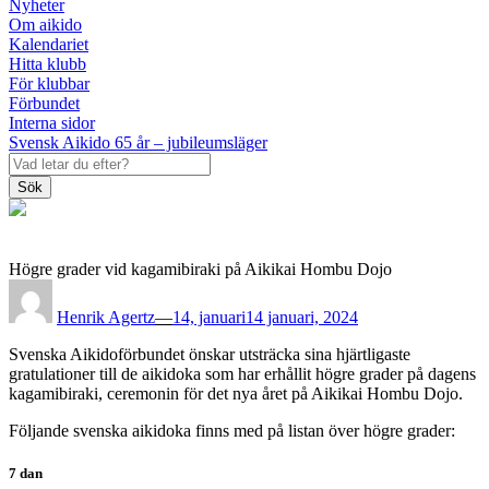
Nyheter
Om aikido
Kalendariet
Hitta klubb
För klubbar
Förbundet
Interna sidor
Svensk Aikido 65 år – jubileumsläger
Sök
Högre grader vid kagamibiraki på Aikikai Hombu Dojo
Posted
on
Henrik Agertz
—
14, januari
14 januari, 2024
Svenska Aikidoförbundet önskar utsträcka sina hjärtligaste
gratulationer till de aikidoka som har erhållit högre grader på dagens
kagamibiraki, ceremonin för det nya året på Aikikai Hombu Dojo.
Följande svenska aikidoka finns med på listan över högre grader:
7 dan