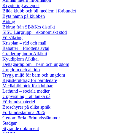
Allmän intern information
Kryptering av epost
Bilda klubb och bli medlem i förbundet
Byta namn på klubben
Bidrag
Bidrag från SB&K:s distrikt
SISU Lärgrupp – ekonomiskt stöd
Försäkring
Krisplan – råd och mall
Rabatter – Idrottens avtal
Gradering inom Aikikai
Kyudiplom Aikikai
Deltagardiplom – barn och ungdom
Ungdom och aikido
Trygg miljö för barn och ungdom
Registerutdrag för barnledare
Mediabibliotek för klubbar
Lathund – sociala medier
Uppvisning – att tänka på
Förbundsmateriel
Broschyrer på olika språk
Förbundsstämma 2026
Genomförda förbundsstämmor
Stadgar
Styrande dokument