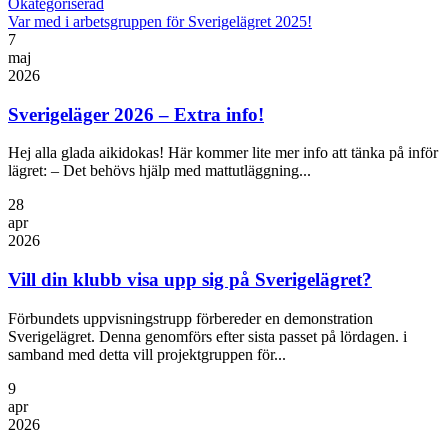
Okategoriserad
Var med i arbetsgruppen för Sverigelägret 2025!
7
maj
2026
Sverigeläger 2026 – Extra info!
Hej alla glada aikidokas! Här kommer lite mer info att tänka på inför
lägret: – Det behövs hjälp med mattutläggning...
28
apr
2026
Vill din klubb visa upp sig på Sverigelägret?
Förbundets uppvisningstrupp förbereder en demonstration
Sverigelägret. Denna genomförs efter sista passet på lördagen. i
samband med detta vill projektgruppen för...
9
apr
2026