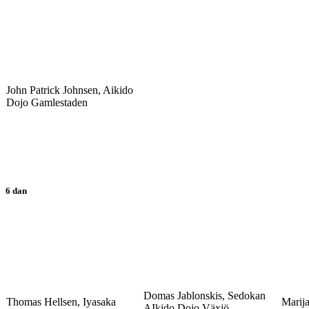
John Patrick Johnsen, Aikido
Dojo Gamlestaden
6 dan
Domas Jablonskis, Sedokan
Thomas Hellsen, Iyasaka
Marij
AIkido Dojo Växjö