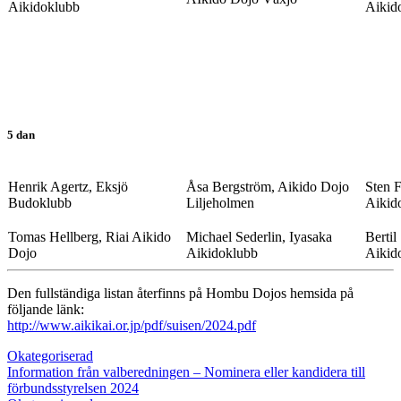
Aikidoklubb
Aikid
5 dan
Henrik Agertz, Eksjö
Åsa Bergström, Aikido Dojo
Sten F
Budoklubb
Liljeholmen
Aikid
Tomas Hellberg, Riai Aikido
Michael Sederlin, Iyasaka
Bertil
Dojo
Aikidoklubb
Aikid
Den fullständiga listan återfinns på Hombu Dojos hemsida på
följande länk:
http://www.aikikai.or.jp/pdf/suisen/2024.pdf
Okategoriserad
Information från valberedningen – Nominera eller kandidera till
förbundsstyrelsen 2024