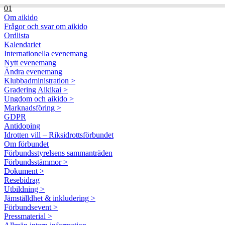
01
Om aikido
Frågor och svar om aikido
Ordlista
Kalendariet
Internationella evenemang
Nytt evenemang
Ändra evenemang
Klubbadministration >
Gradering Aikikai >
Ungdom och aikido >
Marknadsföring >
GDPR
Antidoping
Idrotten vill – Riksidrottsförbundet
Om förbundet
Förbundsstyrelsens sammanträden
Förbundsstämmor >
Dokument >
Resebidrag
Utbildning >
Jämställdhet & inkludering >
Förbundsevent >
Pressmaterial >