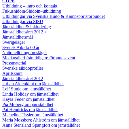
GDPR
Utbildning – intro och kontakt
Fukushidoin/Shidoin–utbildning
Utbildningar via Svenska Budo & Kampsportsförbundet
Utbildningar via SISU
Jämställdhet & inkludering
Jämställdhetsåret 2012 >
Jämställdhetsmål
Sverigeläger
Svensk Aikido 60 år
Nationellt ungdomsläger
Mediagalleri från tidigare förbundsevent
Pressmaterial
Svenska aikidoprofiler
Aprilskämt
Jämställdhetsåret 2012
Urban Aldenklint om jämställdhet
Leif Sunje om jämställdhet
Linda Holiday om jämställdhet
Kayla Feder om jämställdhet
Pia Moberg om jämställdhet
Pat Hendricks om jämställdhet
Micheline Tissier om jämställdhet
Maria Mossberg Ahlström om jämställdhet
Anna Stensland Spangfort om jämställdhet