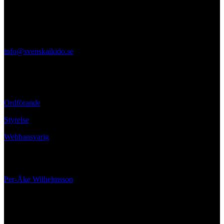
Svenska Aikidoförbundet
Ölandsgatan 42
116 63 Stockholm
info@svenskaikido.se
Tel: 08-714 88 70
Kontaktpersoner
Ordförande
Styrelse
Webbansvarig
Ansvarig utgivare
Per-Åke Wilhelmsson
070-662 02 00
Hitta oss på