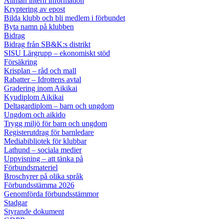
Allmän intern information
Kryptering av epost
Bilda klubb och bli medlem i förbundet
Byta namn på klubben
Bidrag
Bidrag från SB&K:s distrikt
SISU Lärgrupp – ekonomiskt stöd
Försäkring
Krisplan – råd och mall
Rabatter – Idrottens avtal
Gradering inom Aikikai
Kyudiplom Aikikai
Deltagardiplom – barn och ungdom
Ungdom och aikido
Trygg miljö för barn och ungdom
Registerutdrag för barnledare
Mediabibliotek för klubbar
Lathund – sociala medier
Uppvisning – att tänka på
Förbundsmateriel
Broschyrer på olika språk
Förbundsstämma 2026
Genomförda förbundsstämmor
Stadgar
Styrande dokument