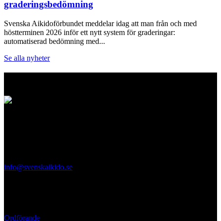
graderingsbedömning
Svenska Aikidoförbundet meddelar idag att man från och med
höstterminen 2026 inför ett nytt system för graderingar:
automatiserad bedömning med...
Se alla nyheter
Logo
Svenska Aikidoförbundet
Ölandsgatan 42
116 63 Stockholm
info@svenskaikido.se
Tel: 08-714 88 70
Kontaktpersoner
Ordförande