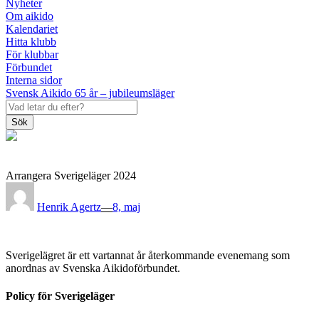
Nyheter
Om aikido
Kalendariet
Hitta klubb
För klubbar
Förbundet
Interna sidor
Svensk Aikido 65 år – jubileumsläger
Sök
Arrangera Sverigeläger 2024
Posted
on
Henrik Agertz
—
8, maj
Sverigelägret är ett vartannat år återkommande evenemang som
anordnas av Svenska Aikidoförbundet.
Policy för Sverigeläger