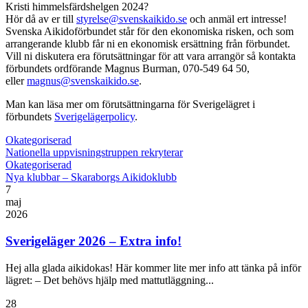
Kristi himmelsfärdshelgen 2024?
Hör då av er till
styrelse@svenskaikido.se
och anmäl ert intresse!
Svenska Aikidoförbundet står för den ekonomiska risken, och som
arrangerande klubb får ni en ekonomisk ersättning från förbundet.
Vill ni diskutera era förutsättningar för att vara arrangör så kontakta
förbundets ordförande Magnus Burman, 070-549 64 50,
eller
magnus@svenskaikido.se
.
Man kan läsa mer om förutsättningarna för Sverigelägret i
förbundets
Sverigelägerpolicy
.
Okategoriserad
Nationella uppvisningstruppen rekryterar
Okategoriserad
Nya klubbar – Skaraborgs Aikidoklubb
7
maj
2026
Sverigeläger 2026 – Extra info!
Hej alla glada aikidokas! Här kommer lite mer info att tänka på inför
lägret: – Det behövs hjälp med mattutläggning...
28