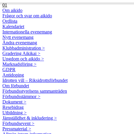
01
Om aikido
Frågor och svar om aikido
Ordlista
Kalendariet
Internationella evenemang
Nytt evenemang
Ändra evenemang
Klubbadministration >
Gradering Aikikai >
Ungdom och aikido >
Marknadsföring >
GDPR
Antidoping
Idrotten vill – Riksidrottsförbundet
Om förbundet
Förbundsstyrelsens sammanträden
Förbundsstämmor >
Dokument >
Resebidrag
Utbildning >
Jämställdhet & inkludering >
Förbundsevent >
Pressmaterial >