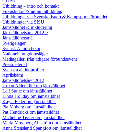
GDPR
Utbildning – intro och kontakt
Fukushidoin/Shidoin–utbildning
Utbildningar via Svenska Budo & Kampsportsförbundet
Utbildningar via SISU
Jämställdhet & inkludering
Jämställdhetsåret 2012 >
Jämställdhetsmål
Sverigeläger
Svensk Aikido 60 år
Nationellt ungdomsläger
Mediagalleri från tidigare förbundsevent
Pressmaterial
Svenska aikidoprofiler
Aprilskämt
Jämställdhetsåret 2012
Urban Aldenklint om jämställdhet
Leif Sunje om jämställdhet
Linda Holiday om jämställdhet
Kayla Feder om jämställdhet
Pia Moberg om jämställdhet
Pat Hendricks om jämställdhet
Micheline Tissier om jämställdhet
Maria Mossberg Ahlström om jämställdhet
Anna Stensland Spangfort om jämställdhet