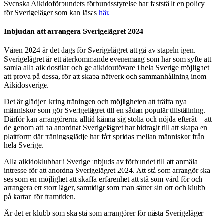
Svenska Aikidoförbundets förbundsstyrelse har fastställt en policy
för Sverigeläger som kan läsas
här.
Inbjudan att arrangera Sverigelägret 2024
Våren 2024 är det dags för Sverigelägret att gå av stapeln igen.
Sverigelägret är ett återkommande evenemang som har som syfte att
samla alla aikidostilar och ge aikidoutövare i hela Sverige möjlighet
att prova på dessa, för att skapa nätverk och sammanhållning inom
Aikidosverige.
Det är glädjen kring träningen och möjligheten att träffa nya
människor som gör Sverigelägret till en sådan populär tillställning.
Därför kan arrangörerna alltid känna sig stolta och nöjda efteråt – att
de genom att ha anordnat Sverigelägret har bidragit till att skapa en
plattform där träningsglädje har fått spridas mellan människor från
hela Sverige.
Alla aikidoklubbar i Sverige inbjuds av förbundet till att anmäla
intresse för att anordna Sverigelägret 2024. Att stå som arrangör ska
ses som en möjlighet att skaffa erfarenhet att stå som värd för och
arrangera ett stort läger, samtidigt som man sätter sin ort och klubb
på kartan för framtiden.
Är det er klubb som ska stå som arrangörer för nästa Sverigeläger