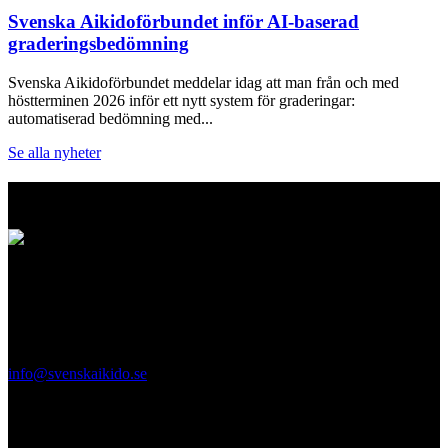
Svenska Aikidoförbundet inför AI-baserad
graderingsbedömning
Svenska Aikidoförbundet meddelar idag att man från och med
höstterminen 2026 inför ett nytt system för graderingar:
automatiserad bedömning med...
Se alla nyheter
Logo
Svenska Aikidoförbundet
Ölandsgatan 42
116 63 Stockholm
info@svenskaikido.se
Tel: 08-714 88 70
Kontaktpersoner