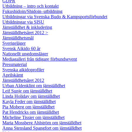
GDPR
Utbildning – intro och kontakt
Fukushidoin/Shidoin–utbildning
Utbildningar via Svenska Budo & Kampsportsförbundet
Utbildningar via SISU
Jämställdhet & inkludering
Jämställdhetsåret 2012 >
Jämställdhetsmål
Sverigeläger
Svensk Aikido 60 år
Nationellt ungdomsläger
Mediagalleri från tidigare förbundsevent
Pressmaterial
Svenska aikidoprofiler
Aprilskämt
Jämställdhetsåret 2012
Urban Aldenklint om jämställdhet
Leif Sunje om jämställdhet
Linda Holiday om jämställdhet
Kayla Feder om jämställdhet
Pia Moberg om jämställdhet
Pat Hendricks om jämställdhet
Micheline Tissier om jämställdhet
Maria Mossberg Ahlström om jämställdhet
Anna Stensland Spangfort om jämställdhet