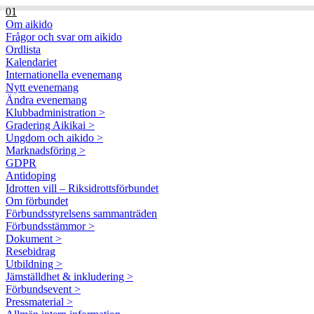
01
Om aikido
Frågor och svar om aikido
Ordlista
Kalendariet
Internationella evenemang
Nytt evenemang
Ändra evenemang
Klubbadministration >
Gradering Aikikai >
Ungdom och aikido >
Marknadsföring >
GDPR
Antidoping
Idrotten vill – Riksidrottsförbundet
Om förbundet
Förbundsstyrelsens sammanträden
Förbundsstämmor >
Dokument >
Resebidrag
Utbildning >
Jämställdhet & inkludering >
Förbundsevent >
Pressmaterial >