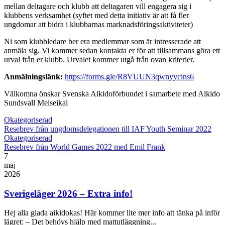
mellan deltagare och klubb att deltagaren vill engagera sig i
klubbens verksamhet (syftet med detta initiativ är att få fler
ungdomar att bidra i klubbarnas marknadsföringsaktiviteter)
Ni som klubbledare ber era medlemmar som är intresserade att
anmäla sig. Vi kommer sedan kontakta er för att tillsammans göra ett
urval från er klubb. Urvalet kommer utgå från ovan kriterier.
Anmälningslänk:
https://forms.gle/R8VUUN3qwnyycins6
Välkomna önskar Svenska Aikidoförbundet i samarbete med Aikido
Sundsvall Meiseikai
Okategoriserad
Resebrev från ungdomsdelegationen till IAF Youth Seminar 2022
Okategoriserad
Resebrev från World Games 2022 med Emil Frank
7
maj
2026
Sverigeläger 2026 – Extra info!
Hej alla glada aikidokas! Här kommer lite mer info att tänka på inför
lägret: – Det behövs hjälp med mattutläggning...