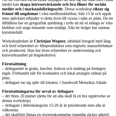
medel kan
skapa intresseväckande och bra filmer för sociala
medier och i marknadsföringssyfte
. Dessa workshop
riktar sig
främst till ungdomar
i våra medlemsklubbar, från 13 år och uppåt
men självklart erbjuder vi detta även till vuxna i mån av plats. De tre
tillfällena har en geografisk spridning i syfte att nå så många av våra
klubbar och unga tränande som möjligt. Alla tre helger har samma
kursinnehåll.
Workshopledare är
Christjan Wegner,
utbildad fotograf med lång
och bred erfarenhet av filmproduktion som regissör, manusförfattare
och producent. Han har även erfarenhet av undervisning och
kursverksamhet på högskolenivå.
Förutsättning
– deltagandet är gratis, luncher, frukost och middag på lördagen
ingår. Förbundet står för kostnaden och lokal arrangör ordnar på
plats.
– deltagare tar sig själv till lokalen, i Sundsvall Meiseikai Aikido
Förutsättningarna för urval av deltagare
– det finns 20 platser (detta för att alla skall få en bra upplevelse av
denna workshop)
– deltagare i ålderskategorin 15-20 år är prioriterade men alla är
välkomna
– det skall/bör finnas en överenskommelse (muntlig räcker säkert)