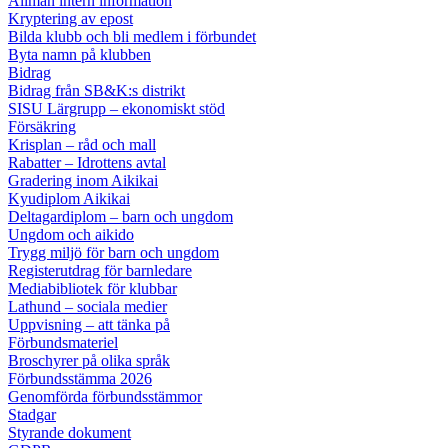
Allmän intern information
Kryptering av epost
Bilda klubb och bli medlem i förbundet
Byta namn på klubben
Bidrag
Bidrag från SB&K:s distrikt
SISU Lärgrupp – ekonomiskt stöd
Försäkring
Krisplan – råd och mall
Rabatter – Idrottens avtal
Gradering inom Aikikai
Kyudiplom Aikikai
Deltagardiplom – barn och ungdom
Ungdom och aikido
Trygg miljö för barn och ungdom
Registerutdrag för barnledare
Mediabibliotek för klubbar
Lathund – sociala medier
Uppvisning – att tänka på
Förbundsmateriel
Broschyrer på olika språk
Förbundsstämma 2026
Genomförda förbundsstämmor
Stadgar
Styrande dokument