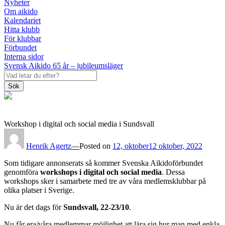
Nyheter
Om aikido
Kalendariet
Hitta klubb
För klubbar
Förbundet
Interna sidor
Svensk Aikido 65 år – jubileumsläger
Sök
Workshop i digital och social media i Sundsvall
Henrik Agertz
—
Posted on
12, oktober
12 oktober, 2022
Som tidigare annonserats så kommer Svenska Aikidoförbundet
genomföra
workshops i digital och social media
. Dessa
workshops sker i samarbete med tre av våra medlemsklubbar på
olika platser i Sverige.
Nu är det dags för
Sundsvall, 22-23/10
.
Nu får era/våra medlemmar möjlighet att lära sig hur man med enkla