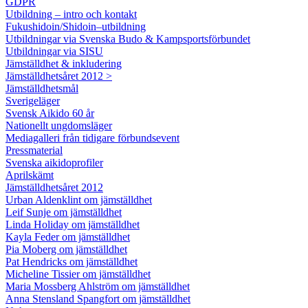
GDPR
Utbildning – intro och kontakt
Fukushidoin/Shidoin–utbildning
Utbildningar via Svenska Budo & Kampsportsförbundet
Utbildningar via SISU
Jämställdhet & inkludering
Jämställdhetsåret 2012 >
Jämställdhetsmål
Sverigeläger
Svensk Aikido 60 år
Nationellt ungdomsläger
Mediagalleri från tidigare förbundsevent
Pressmaterial
Svenska aikidoprofiler
Aprilskämt
Jämställdhetsåret 2012
Urban Aldenklint om jämställdhet
Leif Sunje om jämställdhet
Linda Holiday om jämställdhet
Kayla Feder om jämställdhet
Pia Moberg om jämställdhet
Pat Hendricks om jämställdhet
Micheline Tissier om jämställdhet
Maria Mossberg Ahlström om jämställdhet
Anna Stensland Spangfort om jämställdhet