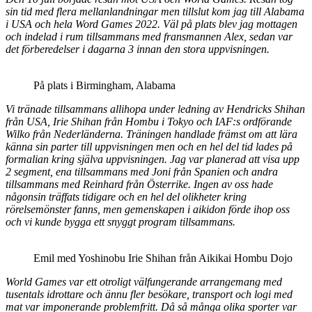
sin tid med flera mellanlandningar men tillslut kom jag till Alabama
i USA och hela Word Games 2022. Väl på plats blev jag mottagen
och indelad i rum tillsammans med fransmannen Alex, sedan var
det förberedelser i dagarna 3 innan den stora uppvisningen.
På plats i Birmingham, Alabama
Vi tränade tillsammans allihopa under ledning av Hendricks Shihan
från USA, Irie Shihan från Hombu i Tokyo och IAF:s ordförande
Wilko från Nederländerna. Träningen handlade främst om att lära
känna sin parter till uppvisningen men och en hel del tid lades på
formalian kring själva uppvisningen. Jag var planerad att visa upp
2 segment, ena tillsammans med Joni från Spanien och andra
tillsammans med Reinhard från Österrike. Ingen av oss hade
någonsin träffats tidigare och en hel del olikheter kring
rörelsemönster fanns, men gemenskapen i aikidon förde ihop oss
och
vi kunde bygga ett snyggt program tillsammans.
Emil med Yoshinobu Irie Shihan från Aikikai Hombu Dojo
World Games var ett otroligt välfungerande arrangemang med
tusentals idrottare och ännu fler besökare, transport och logi med
mat var imponerande problemfritt. Då så många olika sporter var