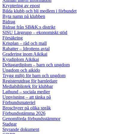
Allmän intern information
Kryptering av epost
Bilda klubb och bli medlem i förbundet
Byta namn på klubben
Bidrag
Bidrag från SB&K:s distrikt
SISU Lärgrupp – ekonomiskt stöd
Försäkring
Krisplan – råd och mall
Rabatter – Idrottens avtal
Gradering inom Aikikai
Kyudiplom Aikikai
Deltagardiplom – barn och ungdom
Ungdom och aikido
Trygg miljö för barn och ungdom
Registerutdrag för barnledare
Mediabibliotek för klubbar
Lathund – sociala medier
Uppvisning – att tänka på
Förbundsmateriel
Broschyrer på olika språk
Förbundsstämma 2026
Genomförda förbundsstämmor
Stadgar
Styrande dokument