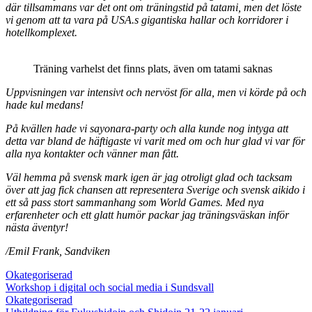
där tillsammans var det ont om träningstid på tatami, men det löste
vi genom att ta vara på USA.s gigantiska hallar och korridorer i
hotellkomplexet.
Träning varhelst det finns plats, även om tatami saknas
Uppvisningen var intensivt och nervöst för alla, men vi körde på och
hade kul medans!
På kvällen hade vi sayonara-party och alla kunde nog intyga att
detta var bland de häftigaste vi varit med om och hur glad vi var för
alla nya kontakter och vänner man fått.
Väl hemma på svensk mark igen är jag otroligt glad och tacksam
över att jag fick chansen att representera Sverige och svensk aikido i
ett så pass stort sammanhang som World Games. Med nya
erfarenheter och ett glatt humör packar jag träningsväskan inför
nästa äventyr!
/Emil Frank, Sandviken
Okategoriserad
Workshop i digital och social media i Sundsvall
Okategoriserad