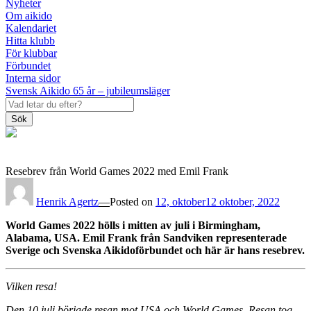
Nyheter
Om aikido
Kalendariet
Hitta klubb
För klubbar
Förbundet
Interna sidor
Svensk Aikido 65 år – jubileumsläger
Sök
Resebrev från World Games 2022 med Emil Frank
Henrik Agertz
—
Posted on
12, oktober
12 oktober, 2022
World Games 2022 hölls i mitten av juli i Birmingham,
Alabama, USA. Emil Frank från Sandviken representerade
Sverige och Svenska Aikidoförbundet och här är hans resebrev.
Vilken resa!
Den 10 juli började resan mot USA och World Games. Resan tog