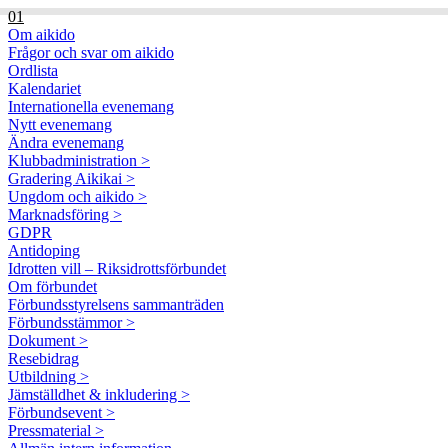
01
Om aikido
Frågor och svar om aikido
Ordlista
Kalendariet
Internationella evenemang
Nytt evenemang
Ändra evenemang
Klubbadministration >
Gradering Aikikai >
Ungdom och aikido >
Marknadsföring >
GDPR
Antidoping
Idrotten vill – Riksidrottsförbundet
Om förbundet
Förbundsstyrelsens sammanträden
Förbundsstämmor >
Dokument >
Resebidrag
Utbildning >
Jämställdhet & inkludering >
Förbundsevent >
Pressmaterial >