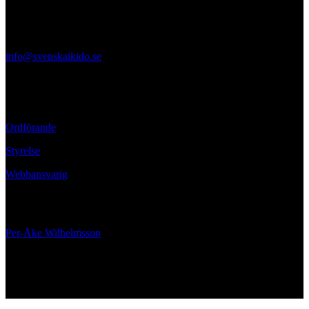
Ölandsgatan 42
116 63 Stockholm
info@svenskaikido.se
Tel: 08-714 88 70
Kontaktpersoner
Ordförande
Styrelse
Webbansvarig
Ansvarig utgivare
Per-Åke Wilhelmsson
070-662 02 00
Hitta oss på