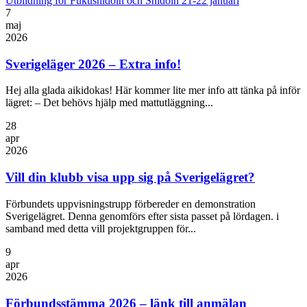
Utbildning för Fukushidoin och Shidoin 21-22 januari
7
maj
2026
Sverigeläger 2026 – Extra info!
Hej alla glada aikidokas! Här kommer lite mer info att tänka på inför
lägret: – Det behövs hjälp med mattutläggning...
28
apr
2026
Vill din klubb visa upp sig på Sverigelägret?
Förbundets uppvisningstrupp förbereder en demonstration
Sverigelägret. Denna genomförs efter sista passet på lördagen. i
samband med detta vill projektgruppen för...
9
apr
2026
Förbundsstämma 2026 – länk till anmälan