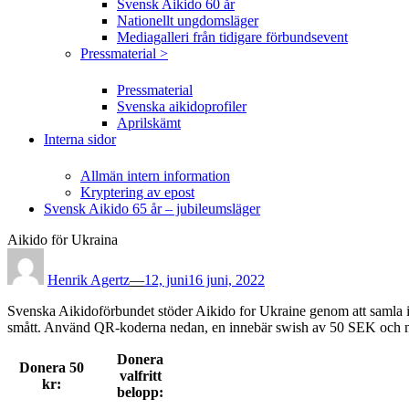
Svensk Aikido 60 år
Nationellt ungdomsläger
Mediagalleri från tidigare förbundsevent
Pressmaterial >
Pressmaterial
Svenska aikidoprofiler
Aprilskämt
Interna sidor
Allmän intern information
Kryptering av epost
Svensk Aikido 65 år – jubileumsläger
Aikido för Ukraina
Posted
on
Henrik Agertz
—
12, juni
16 juni, 2022
Svenska Aikidoförbundet stöder Aikido for Ukraine genom att samla in 
smått. Använd QR-koderna nedan, en innebär swish av 50 SEK och me
Donera
Donera 50
valfritt
kr:
belopp: