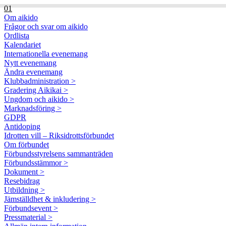
01
Om aikido
Frågor och svar om aikido
Ordlista
Kalendariet
Internationella evenemang
Nytt evenemang
Ändra evenemang
Klubbadministration >
Gradering Aikikai >
Ungdom och aikido >
Marknadsföring >
GDPR
Antidoping
Idrotten vill – Riksidrottsförbundet
Om förbundet
Förbundsstyrelsens sammanträden
Förbundsstämmor >
Dokument >
Resebidrag
Utbildning >
Jämställdhet & inkludering >
Förbundsevent >
Pressmaterial >