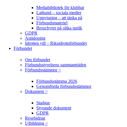
Mediabibliotek för klubbar
Lathund – sociala medier
Uppvisning – att tänka på
Förbundsmateriel
Broschyrer på olika språk
GDPR
Antidoping
Idrotten vill – Riksidrottsförbundet
Förbundet
Om förbundet
Förbundsstyrelsens sammanträden
Förbundsstämmor >
Förbundsstämma 2026
Genomförda förbundsstämmor
Dokument >
Stadgar
Styrande dokument
GDPR
Resebidrag
Utbildning >