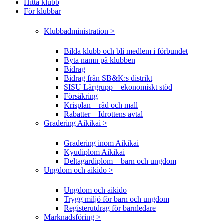
Hitta klubb
För klubbar
Klubbadministration >
Bilda klubb och bli medlem i förbundet
Byta namn på klubben
Bidrag
Bidrag från SB&K:s distrikt
SISU Lärgrupp – ekonomiskt stöd
Försäkring
Krisplan – råd och mall
Rabatter – Idrottens avtal
Gradering Aikikai >
Gradering inom Aikikai
Kyudiplom Aikikai
Deltagardiplom – barn och ungdom
Ungdom och aikido >
Ungdom och aikido
Trygg miljö för barn och ungdom
Registerutdrag för barnledare
Marknadsföring >