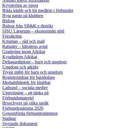
Allmän intern information
Kryptering av epost
Bilda klubb och bli medlem i förbundet
Byta namn på klubben
Bidrag
Bidrag från SB&K:s distrikt
SISU Lärgrupp – ekonomiskt stöd
Försäkring
Krisplan – råd och mall
Rabatter – Idrottens avtal
Gradering inom Aikikai
Kyudiplom Aikikai
Deltagardiplom – barn och ungdom
Ungdom och aikido
Trygg miljö för barn och ungdom
Registerutdrag för barnledare
Mediabibliotek för klubbar
Lathund – sociala medier
Uppvisning – att tänka på
Förbundsmateriel
Broschyrer på olika språk
Förbundsstämma 2026
Genomförda förbundsstämmor
Stadgar
Styrande dokument