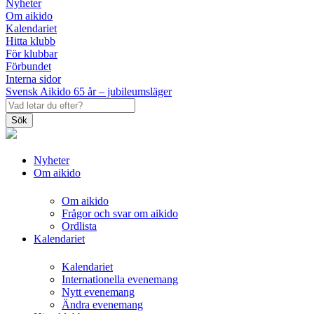
Nyheter
Om aikido
Kalendariet
Hitta klubb
För klubbar
Förbundet
Interna sidor
Svensk Aikido 65 år – jubileumsläger
Sök
Nyheter
Om aikido
Om aikido
Frågor och svar om aikido
Ordlista
Kalendariet
Kalendariet
Internationella evenemang
Nytt evenemang
Ändra evenemang