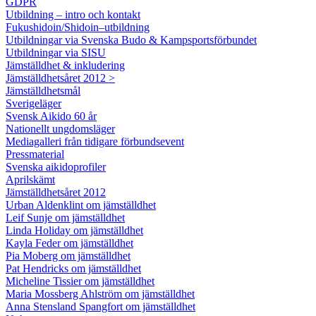
GDPR
Utbildning – intro och kontakt
Fukushidoin/Shidoin–utbildning
Utbildningar via Svenska Budo & Kampsportsförbundet
Utbildningar via SISU
Jämställdhet & inkludering
Jämställdhetsåret 2012 >
Jämställdhetsmål
Sverigeläger
Svensk Aikido 60 år
Nationellt ungdomsläger
Mediagalleri från tidigare förbundsevent
Pressmaterial
Svenska aikidoprofiler
Aprilskämt
Jämställdhetsåret 2012
Urban Aldenklint om jämställdhet
Leif Sunje om jämställdhet
Linda Holiday om jämställdhet
Kayla Feder om jämställdhet
Pia Moberg om jämställdhet
Pat Hendricks om jämställdhet
Micheline Tissier om jämställdhet
Maria Mossberg Ahlström om jämställdhet
Anna Stensland Spangfort om jämställdhet