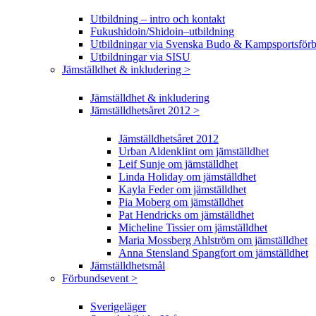
Utbildning – intro och kontakt
Fukushidoin/Shidoin–utbildning
Utbildningar via Svenska Budo & Kampsportsför
Utbildningar via SISU
Jämställdhet & inkludering >
Jämställdhet & inkludering
Jämställdhetsåret 2012 >
Jämställdhetsåret 2012
Urban Aldenklint om jämställdhet
Leif Sunje om jämställdhet
Linda Holiday om jämställdhet
Kayla Feder om jämställdhet
Pia Moberg om jämställdhet
Pat Hendricks om jämställdhet
Micheline Tissier om jämställdhet
Maria Mossberg Ahlström om jämställdhet
Anna Stensland Spangfort om jämställdhet
Jämställdhetsmål
Förbundsevent >
Sverigeläger