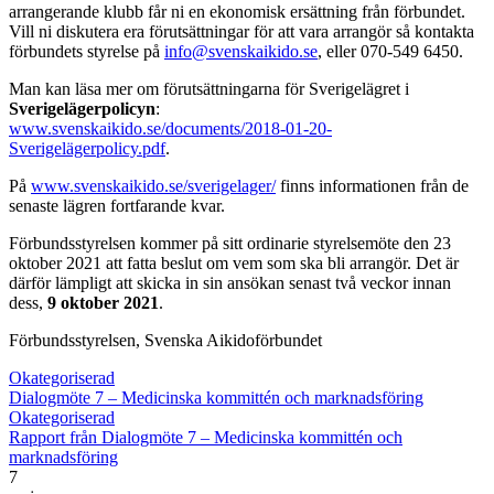
arrangerande klubb får ni en ekonomisk ersättning från förbundet.
Vill ni diskutera era förutsättningar för att vara arrangör så kontakta
förbundets styrelse på
info@svenskaikido.se
, eller 070-549 6450.
Man kan läsa mer om förutsättningarna för Sverigelägret i
Sverigelägerpolicyn
:
www.svenskaikido.se/documents/2018-01-20-
Sverigelägerpolicy.pdf
.
På
www.svenskaikido.se/sverigelager/
finns informationen från de
senaste lägren fortfarande kvar.
Förbundsstyrelsen kommer på sitt ordinarie styrelsemöte den 23
oktober 2021 att fatta beslut om vem som ska bli arrangör. Det är
därför lämpligt att skicka in sin ansökan senast två veckor innan
dess,
9 oktober 2021
.
Förbundsstyrelsen, Svenska Aikidoförbundet
Okategoriserad
Dialogmöte 7 – Medicinska kommittén och marknadsföring
Okategoriserad
Rapport från Dialogmöte 7 – Medicinska kommittén och
marknadsföring
7