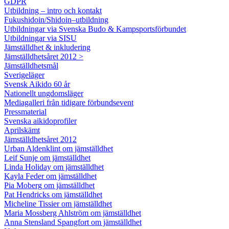
GDPR
Utbildning – intro och kontakt
Fukushidoin/Shidoin–utbildning
Utbildningar via Svenska Budo & Kampsportsförbundet
Utbildningar via SISU
Jämställdhet & inkludering
Jämställdhetsåret 2012 >
Jämställdhetsmål
Sverigeläger
Svensk Aikido 60 år
Nationellt ungdomsläger
Mediagalleri från tidigare förbundsevent
Pressmaterial
Svenska aikidoprofiler
Aprilskämt
Jämställdhetsåret 2012
Urban Aldenklint om jämställdhet
Leif Sunje om jämställdhet
Linda Holiday om jämställdhet
Kayla Feder om jämställdhet
Pia Moberg om jämställdhet
Pat Hendricks om jämställdhet
Micheline Tissier om jämställdhet
Maria Mossberg Ahlström om jämställdhet
Anna Stensland Spangfort om jämställdhet