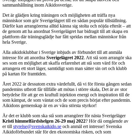
sammanhållning inom Aikidosverige.
Det är glädjen kring träningen och möjligheten att träffa nya
människor som gör Sverigelägret till en sådan populär tillställning.
Därför kan arrangörerna alltid känna sig stolta och nöjda efteråt – att
de genom att ha anordnat Sverigelägret har bidragit till att skapa en
plattform där träningsglädje har fått spridas mellan människor från
hela Sverige.
Alla aikidoklubbar i Sverige inbjuds av förbundet till att anmäla
intresse för att anordna
Sverigelägret 2022
. Att stå som arrangör ska
ses som en möjlighet att skaffa erfarenhet att stå som värd för och
arrangera ett stort läger, samtidigt som man sätter sin ort och klubb
på kartan för framtiden.
Året 2022 är dessutom extra värdefullt, då vi för första gången sedan
pandemins utbrott får tillfälle att mötas i större skala, Det är av stor
betydelse för att ge en kraftull injektion energi och inspiration till de
som kämpat, de som väntat och de som precis börjat efter pandemin.
Aikidons gemenskap är en av våra största styrkor!
Är det er klubb som ska stå som arrangörer för nästa Sverigeläger
Kristi himmelfärdshelgen 26-29 maj 2022
? Hör då omgående av
er till
styrelse@svenskaikido.se
och anmäl ert intresse! Svenska
Aikidoförbundet står för den ekonomiska risken, och som