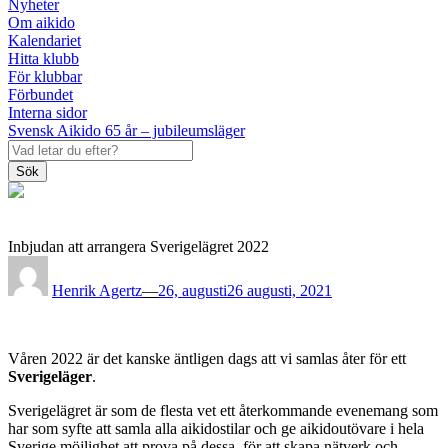
Nyheter
Om aikido
Kalendariet
Hitta klubb
För klubbar
Förbundet
Interna sidor
Svensk Aikido 65 år – jubileumsläger
Sök
Inbjudan att arrangera Sverigelägret 2022
Posted
on
Henrik Agertz
—
26, augusti
26 augusti, 2021
Våren 2022 är det kanske äntligen dags att vi samlas åter för ett
Sverigeläger
.
Sverigelägret är som de flesta vet ett återkommande evenemang som
har som syfte att samla alla aikidostilar och ge aikidoutövare i hela
Sverige möjlighet att prova på dessa, för att skapa nätverk och