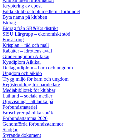
Allmän intern information
Kryptering av epost
Bilda klubb och bli medlem i förbundet
Byta namn på klubben
Bidrag
Bidrag från SB&K:s distrikt
SISU Lärgrupp – ekonomiskt stöd
Försäkring
Krisplan – råd och mall
Rabatter – Idrottens avtal
Gradering inom Aikikai
Kyudiplom Aikikai
Deltagardiplom – barn och ungdom
Ungdom och aikido
Trygg miljö för barn och ungdom
Registerutdrag för barnledare
Mediabibliotek för klubbar
Lathund – sociala medier
Uppvisning – att tänka på
Förbundsmateriel
Broschyrer på olika språk
Förbundsstämma 2026
Genomförda förbundsstämmor
Stadgar
Styrande dokument