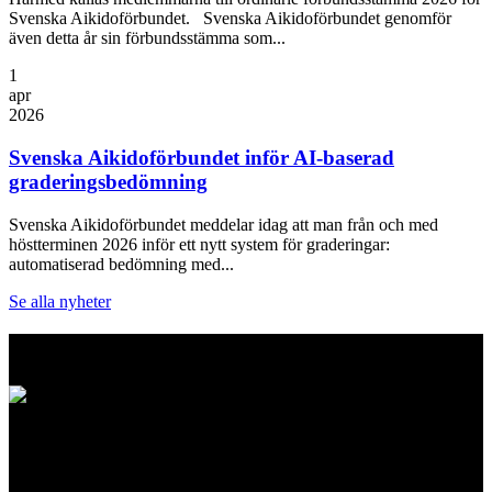
Svenska Aikidoförbundet. Svenska Aikidoförbundet genomför
även detta år sin förbundsstämma som...
1
apr
2026
Svenska Aikidoförbundet inför AI-baserad
graderingsbedömning
Svenska Aikidoförbundet meddelar idag att man från och med
höstterminen 2026 inför ett nytt system för graderingar:
automatiserad bedömning med...
Se alla nyheter
Logo
Svenska Aikidoförbundet
Ölandsgatan 42