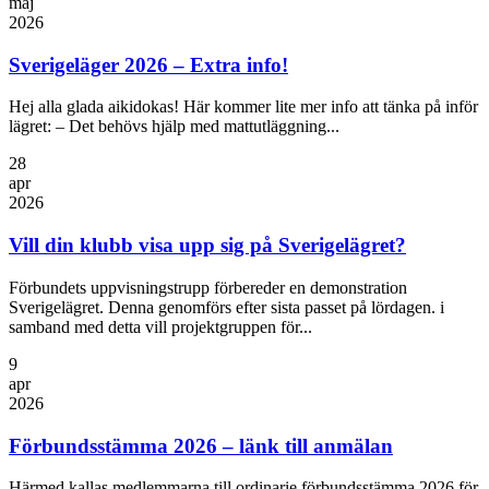
maj
2026
Sverigeläger 2026 – Extra info!
Hej alla glada aikidokas! Här kommer lite mer info att tänka på inför
lägret: – Det behövs hjälp med mattutläggning...
28
apr
2026
Vill din klubb visa upp sig på Sverigelägret?
Förbundets uppvisningstrupp förbereder en demonstration
Sverigelägret. Denna genomförs efter sista passet på lördagen. i
samband med detta vill projektgruppen för...
9
apr
2026
Förbundsstämma 2026 – länk till anmälan
Härmed kallas medlemmarna till ordinarie förbundsstämma 2026 för