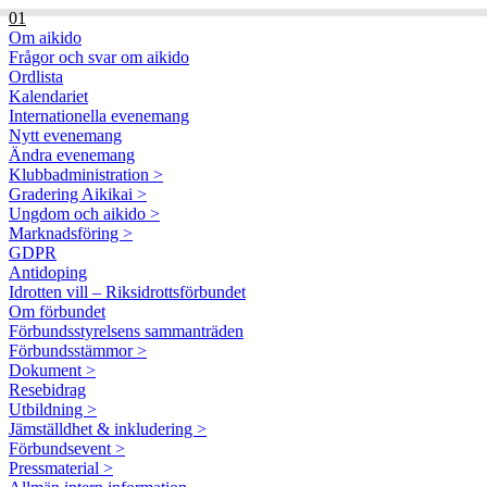
01
Om aikido
Frågor och svar om aikido
Ordlista
Kalendariet
Internationella evenemang
Nytt evenemang
Ändra evenemang
Klubbadministration >
Gradering Aikikai >
Ungdom och aikido >
Marknadsföring >
GDPR
Antidoping
Idrotten vill – Riksidrottsförbundet
Om förbundet
Förbundsstyrelsens sammanträden
Förbundsstämmor >
Dokument >
Resebidrag
Utbildning >
Jämställdhet & inkludering >
Förbundsevent >
Pressmaterial >